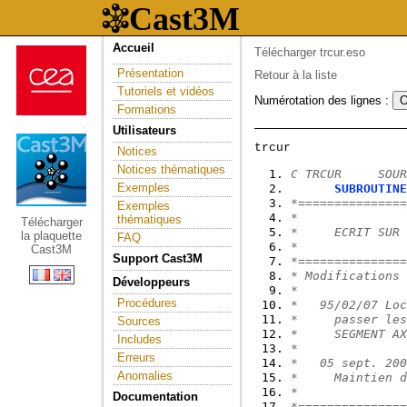
Accueil
Télécharger trcur.eso
Présentation
Retour à la liste
Tutoriels et vidéos
Numérotation des lignes :
Formations
Utilisateurs
Notices
Notices thématiques
C TRCUR     SOUR
Exemples
SUBROUTINE
*===============
Exemples
*
thématiques
Télécharger
*     ECRIT SUR 
la plaquette
FAQ
*
Cast3M
Support Cast3M
*===============
* Modifications 
Développeurs
*
Procédures
*   95/02/07 Loc
*     passer les
Sources
*     SEGMENT AX
Includes
*
Erreurs
*   05 sept. 200
Anomalies
*     Maintien d
*
Documentation
*===============