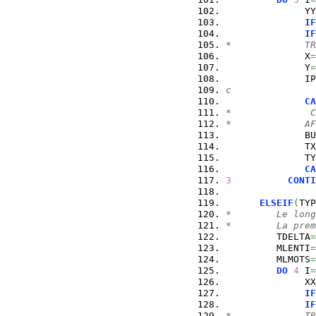
              YY
IF
IF
*             TR
              X
=
              Y
=
              IP
c               
CA
*              C
*             AF
              BU
              TX
              TY
CA
3
CONTI
ELSEIF
(
TYP
*        Le long
*        La prem
         TDELTA
=
         MLENTI
=
         MLMOTS
=
DO
4
 I
=
              XX
IF
IF
*             TR