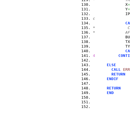
              X
=
              Y
=
              IP
c               
CA
*              C
*             AF
              BU
              TX
              TY
CA
4
CONTI
ELSE
CALL
ERR
RETURN
ENDIF
RETURN
END