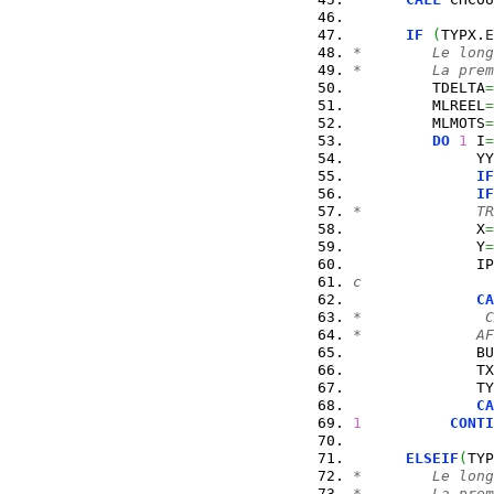
IF
(
TYPX.
E
*        Le long
*        La prem
         TDELTA
=
         MLREEL
=
         MLMOTS
=
DO
1
 I
=
              YY
IF
IF
*             TR
              X
=
              Y
=
              IP
c               
CA
*              C
*             AF
              BU
              TX
              TY
CA
1
CONTI
ELSEIF
(
TYP
*        Le long
*        La prem