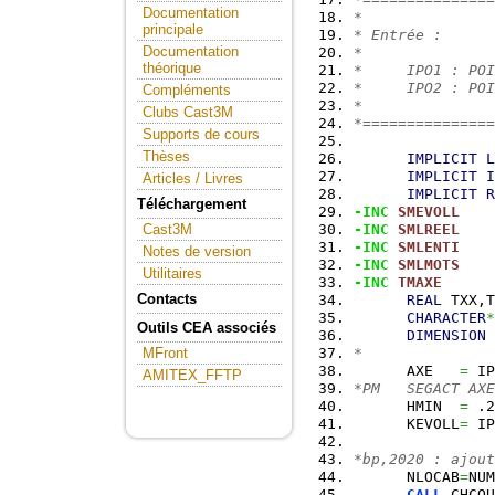
Documentation
*
principale
* Entrée :
Documentation
*
théorique
*     IPO1 : POI
*     IPO2 : POI
Compléments
*
Clubs Cast3M
*===============
Supports de cours
Thèses
IMPLICIT
L
IMPLICIT
I
Articles / Livres
IMPLICIT
R
Téléchargement
-INC
SMEVOLL
-INC
SMLREEL
Cast3M
-INC
SMLENTI
Notes de version
-INC
SMLMOTS
Utilitaires
-INC
TMAXE
Contacts
REAL
 TXX,T
CHARACTER
*
Outils CEA associés
DIMENSION
 
*
MFront
      AXE   
=
 IP
AMITEX_FFTP
*PM   SEGACT AXE
      HMIN  
=
 .2
      KEVOLL
=
 IP
*bp,2020 : ajout
      NLOCAB
=
NUM
CALL
 CHCOU