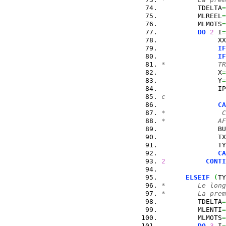
         TDELTA
=
         MLREEL
=
         MLMOTS
=
DO
2
 I
=
              XX
IF
IF
*             TR
              X
=
              Y
=
              IP
c               
CA
*              C
*             AF
              BU
              TX
              TY
CA
2
CONTI
ELSEIF
(
TY
*        Le long
*        La prem
         TDELTA
=
         MLENTI
=
         MLMOTS
=
DO
3
 I
=