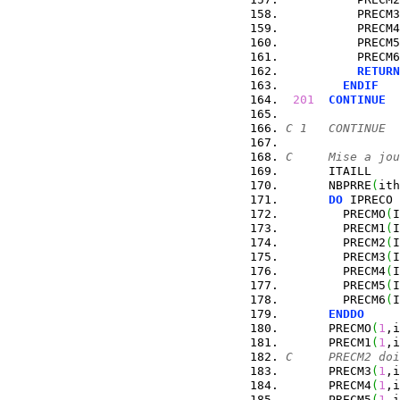
          PRECM3
          PRECM4
          PRECM5
          PRECM6
RETURN
ENDIF
201
CONTINUE
C 1   CONTINUE
C     Mise a jou
      ITAILL    
      NBPRRE
(
ith
DO
 IPRECO 
        PRECMO
(
I
        PRECM1
(
I
        PRECM2
(
I
        PRECM3
(
I
        PRECM4
(
I
        PRECM5
(
I
        PRECM6
(
I
ENDDO
      PRECMO
(
1
,i
      PRECM1
(
1
,i
C     PRECM2 doi
      PRECM3
(
1
,i
      PRECM4
(
1
,i
      PRECM5
(
1
,i