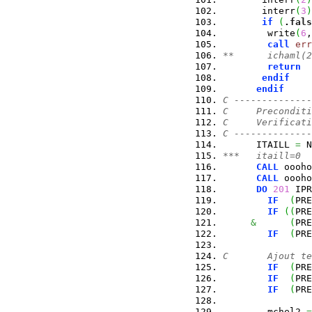
       interr
(
3
)
if
(
.
fals
        write
(
6
,
call
err
**      ichaml(2
return
endif
endif
C --------------
C     Preconditi
C     Verificati
C --------------
      ITAILL 
=
 N
***   itaill=0
CALL
 oooho
CALL
 oooho
DO
201
 IPR
IF
(
PRE
IF
(
(
PRE
&
(
PRE
IF
(
PRE
C       Ajout te
IF
(
PRE
IF
(
PRE
IF
(
PRE
        mchel2 
=