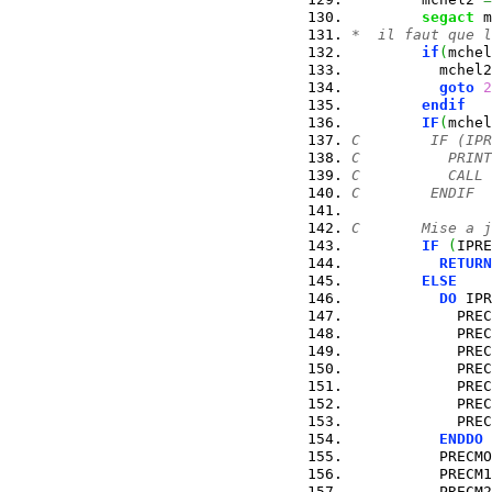
segact
 m
*  il faut que l
if
(
mchel
          mchel2
goto
2
endif
IF
(
mchel
C        IF (IPR
C          PRIN
C          CALL 
C        ENDIF
C       Mise a j
IF
(
IPRE
RETURN
ELSE
DO
 IPR
            PREC
            PREC
            PREC
            PREC
            PREC
            PREC
            PREC
ENDDO
          PRECMO
          PRECM1
          PRECM2