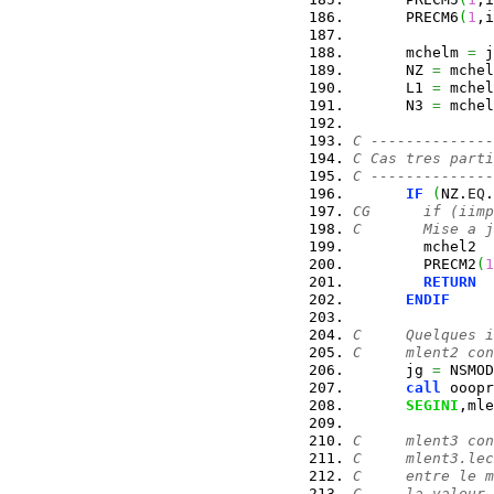
      PRECM6
(
1
,i
      mchelm 
=
 j
      NZ 
=
 mchel
      L1 
=
 mchel
      N3 
=
 mchel
C --------------
C Cas tres parti
C --------------
IF
(
NZ.
EQ
.
CG      if (iimp
C       Mise a j
        mchel2  
        PRECM2
(
1
RETURN
ENDIF
C     Quelques i
C     mlent2 con
      jg 
=
 NSMOD
call
 ooopr
SEGINI
,mle
C     mlent3 con
C     mlent3.lec
C     entre le m
C     la valeur 