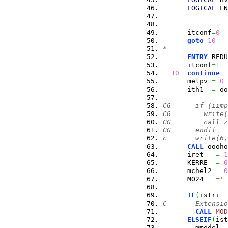
LOGICAL
 LN
      itconf
=
0
goto
10
*
ENTRY
 REDU
      itconf
=
1
10
continue
      melpv 
=
0
      ith1  
=
 oo
CG      if (iimp
CG        write(
CG        call z
CG      endif
c       write(6,
CALL
 oooho
      iret   
=
1
      KERRE  
=
0
      mchel2 
=
0
      MO24   
=
' 
IF
(
istri  
C       Extensio
CALL
MOD
ELSEIF
(
ist
        mmodel 
=