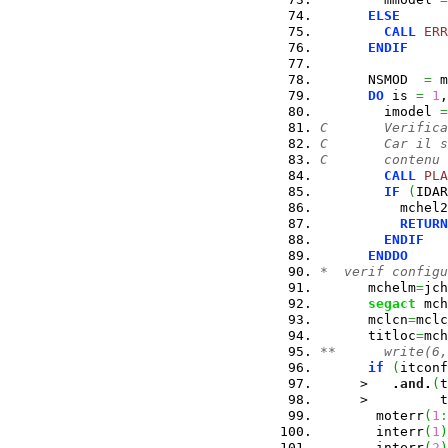
ELSE
CALL
ERR
ENDIF
      NSMOD  
=
 m
DO
 is 
=
1
,
        imodel 
=
C       Verifica
C       Car il s
C       contenu 
CALL
PLA
IF
(
IDAR
          mchel2
RETURN
ENDIF
ENDDO
*  verif configu
      mchelm
=
jch
segact
 mch
      mclcn
=
mclc
      titloc
=
mch
**      write(6,
if
(
itconf
     >   
.
and
.
(
t
     >         t
       moterr
(
1
:
       interr
(
1
)
       interr
(
2
)