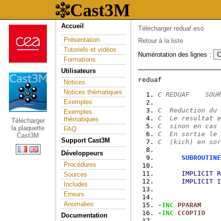
Accueil
Télécharger reduaf.eso
Présentation
Retour à la liste
Tutoriels et vidéos
Numérotation des lignes :
Formations
Utilisateurs
Notices
Notices thématiques
C REDUAF    SOUR
Exemples
C  Reduction du 
Exemples
C  Le resultat e
thématiques
Télécharger
C  sinon en cas 
la plaquette
FAQ
C  En sortie le 
Cast3M
Support Cast3M
C  (kich) en sor
Développeurs
SUBROUTINE
Procédures
IMPLICIT
R
Sources
IMPLICIT
I
Includes
Erreurs
Anomalies
-INC
PPARAM
-INC
CCOPTIO
Documentation