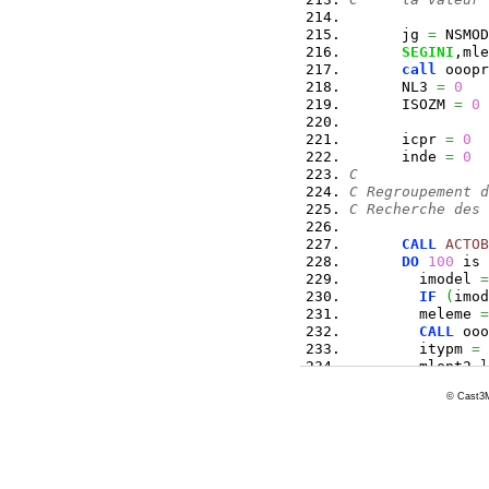
      jg 
=
 NSMOD
SEGINI
,mle
call
 ooopr
      NL3 
=
0
      ISOZM 
=
0
      icpr 
=
0
      inde 
=
0
C
C Regroupement d
C Recherche des 
CALL
ACTOB
DO
100
 is 
        imodel 
=
IF
(
imod
        meleme 
=
CALL
 ooo
        itypm 
=
 
        mlent2.
l
C On parcourt to
© Cast3M
DO
101
 i
          conloc
          lzsxx
(
C          PRINT
IF
(
co