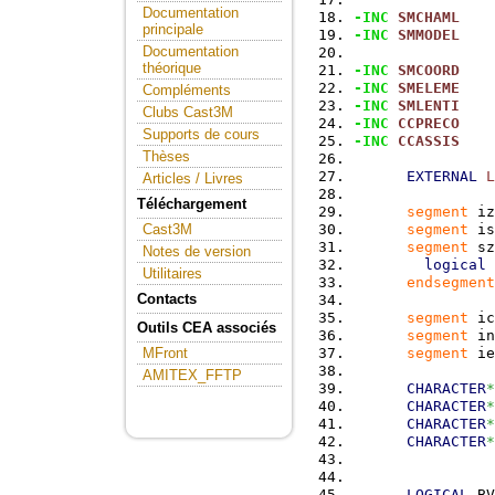
Documentation
-INC
SMCHAML
principale
-INC
SMMODEL
Documentation
théorique
-INC
SMCOORD
-INC
SMELEME
Compléments
-INC
SMLENTI
Clubs Cast3M
-INC
CCPRECO
Supports de cours
-INC
CCASSIS
Thèses
EXTERNAL
L
Articles / Livres
Téléchargement
segment
 iz
segment
 is
Cast3M
segment
 sz
Notes de version
logical
 
Utilitaires
endsegment
Contacts
segment
 ic
Outils CEA associés
segment
 in
segment
 ie
MFront
AMITEX_FFTP
CHARACTER
*
CHARACTER
*
CHARACTER
*
CHARACTER
*
LOGICAL
 BV