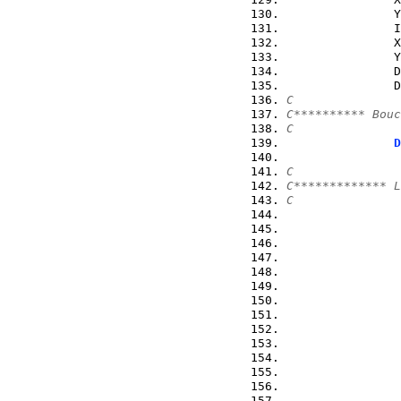
               Y
               I
               X
               Y
               D
               D
C
C********** Bouc
C
D
                
C
C************* L
C
                
                
                
                
                
                
                
                