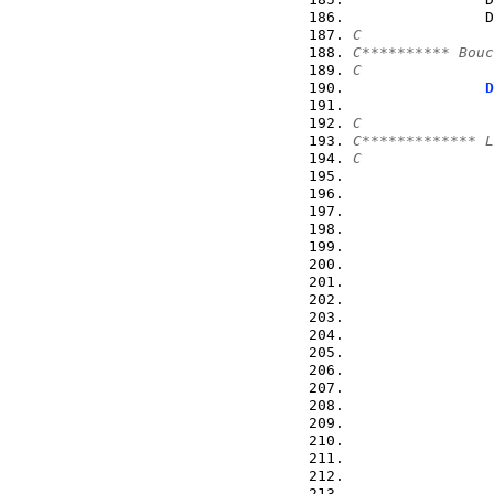
               D
C
C********** Bouc
C
D
                
C
C************* L
C
                
                
                
                
                
                
                
                
                