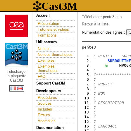
Accueil
Télécharger pente3.eso
Présentation
Retour à la liste
Tutoriels et vidéos
Numérotation des lignes :
Formations
Utilisateurs
Notices
Notices thématiques
C PENTE3    SOUR
Exemples
SUBROUTINE
&
     MPOGR
Exemples
C
thématiques
Télécharger
C***************
la plaquette
FAQ
C
Cast3M
Support Cast3M
C PROJET        
C
Développeurs
C NOM           
Procédures
C
C DESCRIPTION   
Sources
C               
Includes
C               
Erreurs
C               
Anomalies
C
C LANGUAGE      
Documentation
C