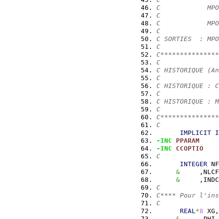
C            MPO
C
C            MPO
C
C SORTIES  : MPO
C
C***************
C
C HISTORIQUE (An
C
C HISTORIQUE : C
C
C HISTORIQUE : M
C
C***************
C
IMPLICIT
I
-INC
PPARAM
-INC
CCOPTIO
C
INTEGER
 NF
&
     ,NLCF
&
     ,INDC
C
C**** Pour l'ins
C
REAL
*
8
 XG,
&
     ,PHI,