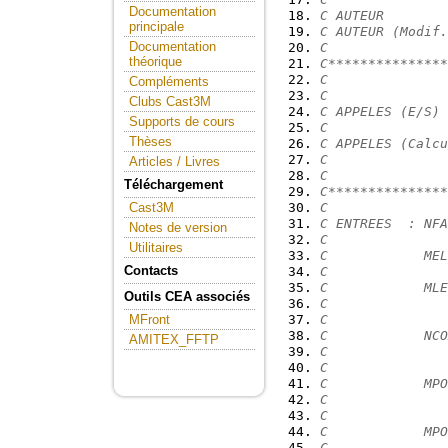
Documentation
C AUTEUR        
principale
C AUTEUR (Modif.
Documentation
C
théorique
C***************
C
Compléments
C
Clubs Cast3M
C APPELES (E/S) 
Supports de cours
C
Thèses
C APPELES (Calcu
C
Articles / Livres
C
Téléchargement
C***************
C
Cast3M
C ENTREES  : NFA
Notes de version
C
Utilitaires
C            MEL
Contacts
C
C            MLE
Outils CEA associés
C               
C
MFront
C            NCO
AMITEX_FFTP
C               
C
C            MPO
C               
C
C            MPO
C