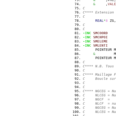
&
     ,
VALE
C
C**** Extension 
C
REAL
*
8
 ZG,
C
C
-INC
SMCOORD
-INC
SMCHPOI
-INC
SMELEME
-INC
SMLENTI
      POINTEUR M
&
         M
      POINTEUR M
C
C**** N.B. Tous 
C
C**** Maillage F
C     Boucle sur
C
C
C**** NGCEG = N
C     NLCEG = Nu
C     NGCF  =   
C     NLCF  = nu
C     NGCEG = N
C     NLCEG = Nu
C