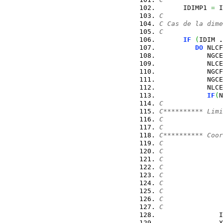
      IDIMP1 
=
 I
C
C Cas de la dime
C
IF
(
IDIM 
.
DO
 NLCF
            NGCE
            NLCE
            NGCF
            NGCE
            NLCE
IF
(
N
C
C********** Limi
C
C
C********** Coo
C
C
C               
C               
C               
C               
C               
C               
C
               I
               X