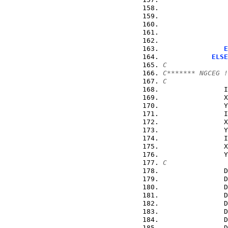
                
                
E
ELSE
C
C******* NGCEG !
C
               I
               X
               Y
               I
               X
               Y
               I
               X
               Y
C
               D
               D
               D
               D
               D
               D
               D
               D