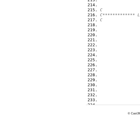
                
C
C************* L
C
                
                
                
                
                
                
                
                
                
© Cast3M
                
E
ENDI
ENDDO
C
C Cas de la dime