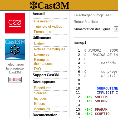
Accueil
Télécharger numop1.eso
Présentation
Retour à la liste
Tutoriels et vidéos
Numérotation des lignes :
Formations
Utilisateurs
Notices
Notices thématiques
C NUMOP1    SOUR
Exemples
C   RACINE DE LA
C
Exemples
C       methode 
thématiques
Télécharger
la plaquette
FAQ
C       ce progr
Cast3M
Support Cast3M
C       et utili
Développeurs
Procédures
SUBROUTINE
IMPLICIT
I
Sources
-INC
SMELEME
Includes
-INC
SMCOORD
Erreurs
Anomalies
-INC
PPARAM
-INC
CCOPTIO
Documentation