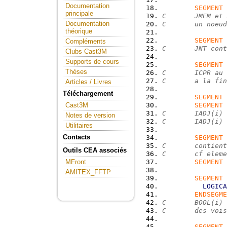
Documentation
SEGMENT
 
principale
C       JMEM et 
Documentation
C       un noeud
théorique
SEGMENT
 
Compléments
C       JNT cont
Clubs Cast3M
Supports de cours
SEGMENT
 
Thèses
C       ICPR au 
C       a la fin
Articles / Livres
Téléchargement
SEGMENT
 
SEGMENT
 
Cast3M
C       IADJ(i) 
Notes de version
C       IADJ(i) 
Utilitaires
Contacts
SEGMENT
 
C       contient
Outils CEA associés
C       cf eleme
SEGMENT
 
MFront
AMITEX_FFTP
SEGMENT
 
LOGICA
ENDSEGME
C       BOOL(i) 
C       des vois
SEGMENT
 