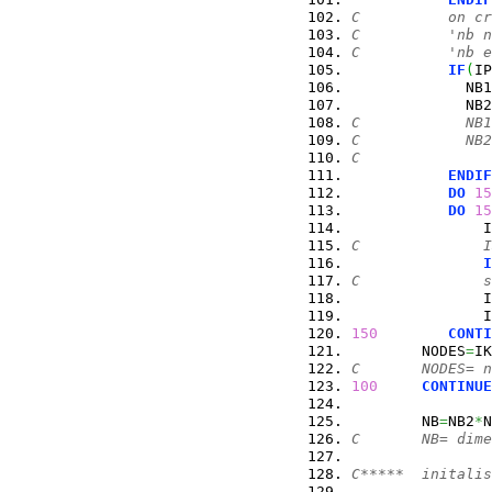
C          on cr
C          'nb n
C          'nb e
IF
(
IP
             NB1
             NB2
C            NB1
C            NB2
C               
ENDIF
DO
15
DO
15
               I
C              I
I
C              s
               I
               I
150
CONTI
        NODES
=
IK
C       NODES= n
100
CONTINUE
        NB
=
NB2
*
N
C       NB= dime
C*****  initalis