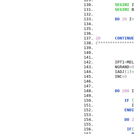
SEGINI
 I
SEGINI
 B
DO
20
 I
=
                
                
                
20
CONTINUE
C***************
        IPT1
=
MEL
        NGRAND
=
0
        IADJ
(
1
)
=
        INC
=
0
DO
200
 I
IF
(
               I
ENDI
DO
2
IF
(
D