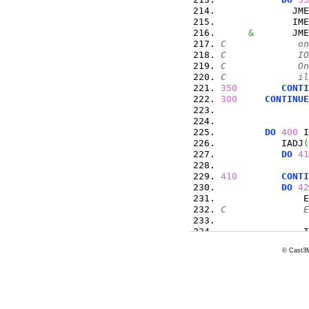
             JME
             IME
&
       JME
C             on
C             IO
C             On
C             il
350
CONTI
300
CONTINUE
DO
400
 I
           IADJ
(
DO
41
                
410
CONTI
DO
42
               E
C              E
               I
I
© Cast3M
               E
D
C              k
                
&