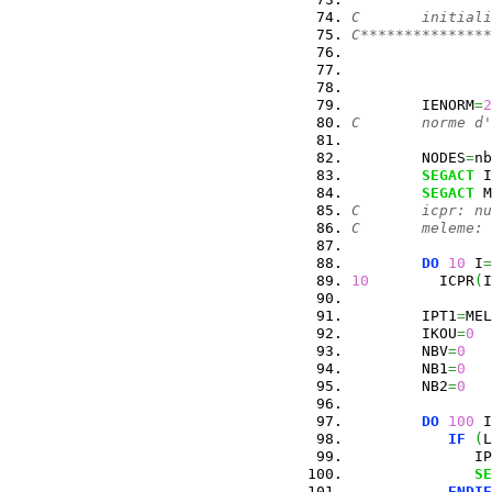
C       initiali
C***************
        IENORM
=
2
C       norme d'
        NODES
=
nb
SEGACT
 I
SEGACT
 M
C       icpr: nu
C       meleme:
DO
10
 I
=
10
        ICPR
(
I
        IPT1
=
MEL
        IKOU
=
0
        NBV
=
0
        NB1
=
0
        NB2
=
0
DO
100
 I
IF
(
L
              IP
SE
ENDIF