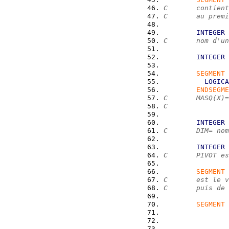
C       contient
C       au premi
INTEGER
 
C       nom d'un
INTEGER
 
SEGMENT
 
LOGICA
ENDSEGME
C       MASQ(X)=
C               
INTEGER
C       DIM= nom
INTEGER
 
C       PIVOT es
SEGMENT
 
C       est le v
C       puis de 
SEGMENT
 