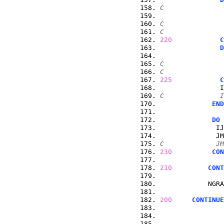
C               
                
C               
C               
220
C
D
                
C               
C               
225
C
               I
C              
END
DO
              IJ
              JM
C             JM
230
CON
210
CONT
            NGRA
200
CONTINUE