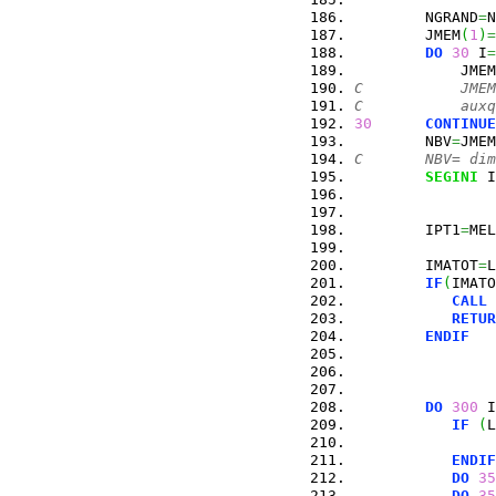
        NGRAND
=
N
        JMEM
(
1
)
=
DO
30
 I
=
            JMEM
C           JMEM
C           auxq
30
CONTINUE
        NBV
=
JMEM
C       NBV= dim
SEGINI
 I
        IPT1
=
MEL
        IMATOT
=
L
IF
(
IMATO
CALL
RETUR
ENDIF
DO
300
 I
IF
(
L
                
ENDIF
DO
35
DO
35