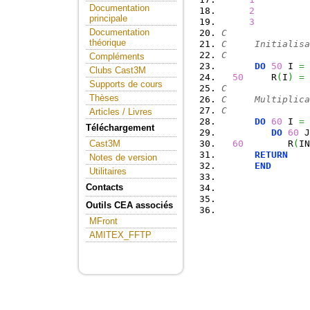
Documentation
2
principale
3
Documentation
C
théorique
C     Initialisa
C
Compléments
DO
50
 I 
=
Clubs Cast3M
50
     R
(
I
)
=
Supports de cours
C
Thèses
C     Multiplica
C
Articles / Livres
DO
60
 I 
=
Téléchargement
DO
60
 J
60
        R
(
IN
Cast3M
RETURN
Notes de version
END
Utilitaires
Contacts
Outils CEA associés
MFront
AMITEX_FFTP