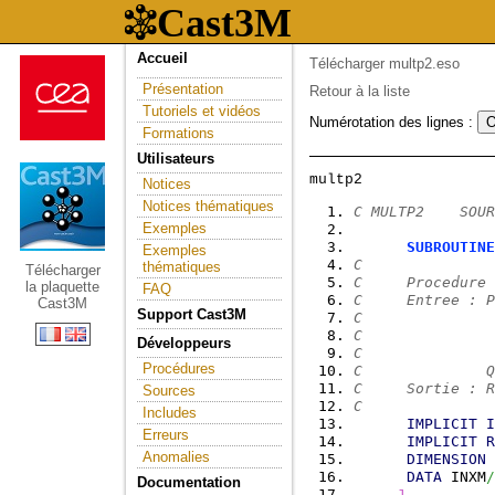
Accueil
Télécharger multp2.eso
Présentation
Retour à la liste
Tutoriels et vidéos
Numérotation des lignes :
Formations
Utilisateurs
Notices
Notices thématiques
C MULTP2    SOUR
Exemples
SUBROUTINE
Exemples
C
thématiques
Télécharger
C     Procedure 
la plaquette
FAQ
C     Entree : P
Cast3M
Support Cast3M
C               
C               
Développeurs
C               
Procédures
C              Q
C     Sortie : R
Sources
C
Includes
IMPLICIT
I
Erreurs
IMPLICIT
R
Anomalies
DIMENSION
 
DATA
 INXM
/
Documentation
1