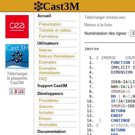
Accueil
Télécharger imorse.eso
Présentation
Retour à la liste
Tutoriels et vidéos
Numérotation des lignes :
Formations
Utilisateurs
Notices
Notices thématiques
C IMORSE    SOUR
Exemples
FUNCTION
I
IMPLICIT
I
Exemples
DIMENSION
 
thématiques
Télécharger
la plaquette
FAQ
      IDEB
=
IA
(
LI
Cast3M
Support Cast3M
      NBK
=
IA
(
LI
+
IMORSE
=
0
Développeurs
DO
1
 K
=
1
,N
Procédures
IF
(
JA
(
IDEB
IMORSE
=
IDE
Sources
RETURN
Includes
ENDIF
Erreurs
1
CONTINUE
Anomalies
C     write(6,*)
RETURN
Documentation
END