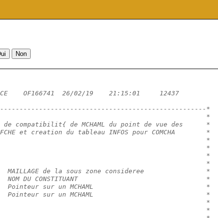
CE    OF166741  26/02/19    21:15:01     12437          
-----------------------------------------------------*
                                                     *
 de compatibilit{ de MCHAML du point de vue des      *
FCHE et creation du tableau INFOS pour COMCHA        *
                                                     *
                                                     *
                                                     *
                                                     *
  MAILLAGE de la sous zone consideree                *
  NOM DU CONSTITUANT                                 *
  Pointeur sur un MCHAML                             *
  Pointeur sur un MCHAML                             *
                                                     *
                                                     *
                                                     *