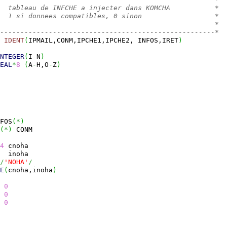
  tableau de INFCHE a injecter dans KOMCHA           *
  1 si donnees compatibles, 0 sinon                  *
                                                     *
-----------------------------------------------------*
IDENT
(
IPMAIL,CONM,IPCHE1,IPCHE2, INFOS,IRET
)
NTEGER
(
I
-
N
)
EAL
*
8
(
A
-
H,O
-
Z
)
FOS
(
*
)
(
*
)
 CONM
4
 cnoha
  inoha
/
'NOHA'
/
E
(
cnoha,inoha
)
0
0
0