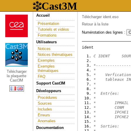
Accueil
Télécharger ident.eso
Présentation
Retour à la liste
Tutoriels et vidéos
Numérotation des lignes :
Formations
Utilisateurs
Notices
Notices thématiques
C IDENT     SOUR
Exemples
*---------------
Exemples
*               
thématiques
Télécharger
*    Verfication
la plaquette
FAQ
*    tableaux IN
Cast3M
Support Cast3M
*               
*               
Développeurs
*  Entr{es:     
Procédures
*               
*        IPMAIL 
Sources
*        CONM   
Includes
*        IPCHE1 
Erreurs
*        IPCHE2 
Anomalies
*               
*  Sorties:     
Documentation
*               