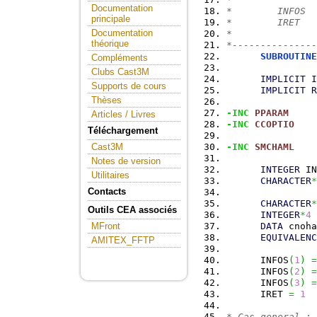
Documentation
*        INFOS  
principale
*        IRET   
Documentation
*               
théorique
*---------------
SUBROUTINE
Compléments
Clubs Cast3M
IMPLICIT
I
Supports de cours
IMPLICIT
R
Thèses
-INC
PPARAM
Articles / Livres
-INC
CCOPTIO
Téléchargement
-INC
SMCHAML
Cast3M
Notes de version
INTEGER
 IN
Utilitaires
CHARACTER
*
Contacts
CHARACTER
*
Outils CEA associés
INTEGER
*
4
 
DATA
 cnoha
MFront
EQUIVALENC
AMITEX_FFTP
      INFOS
(
1
)
=
      INFOS
(
2
)
=
      INFOS
(
3
)
=
      IRET 
=
1
* Cas general :