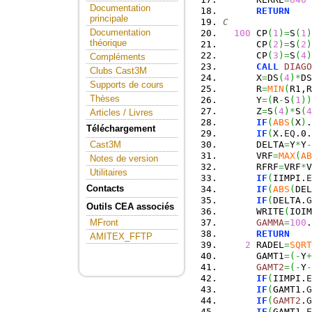
Documentation
RETURN
principale
C
Documentation
100
 CP
(
1
)
=
S
(
1
)
théorique
      CP
(
2
)
=
S
(
2
)
      CP
(
3
)
=
S
(
4
)
Compléments
CALL
DIAGO
Clubs Cast3M
      X
=
DS
(
4
)
*
DS
Supports de cours
      R
=
MIN
(
R1,R
Thèses
      Y
=
(
R
-
S
(
1
)
)
      Z
=
S
(
4
)
*
S
(
4
Articles / Livres
IF
(
ABS
(
X
)
.
Téléchargement
IF
(
X.
EQ
.0.
      DELTA
=
Y
*
Y
-
Cast3M
      VRF
=
MAX
(
AB
Notes de version
      RFRF
=
VRF
*
V
Utilitaires
IF
(
IIMPI.
E
Contacts
IF
(
ABS
(
DEL
IF
(
DELTA.
G
Outils CEA associés
      WRITE
(
IOIM
GAMMA
=
100
.
MFront
RETURN
AMITEX_FFTP
2
 RADEL
=
SQRT
      GAMT1
=
(
-
Y
+
GAMT2
=
(
-
Y
-
IF
(
IIMPI.
E
IF
(
GAMT1.
G
IF
(
GAMT2
.
G
IF
(
GAMT1.
E