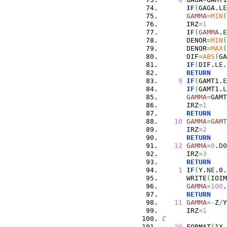
IF
(
GAGA.
LE
GAMMA
=
MIN
(
      IRZ
=
1
IF
(
GAMMA
.
E
      DENOR
=
MIN
(
      DENOR
=
MAX
(
      DIF
=
ABS
(
GA
IF
(
DIF.
LE
.
RETURN
9
IF
(
GAMT1.
E
IF
(
GAMT1.
L
GAMMA
=
GAMT
      IRZ
=
1
RETURN
10
GAMMA
=
GAMT
      IRZ
=
2
RETURN
12
GAMMA
=
0
.
D0
      IRZ
=
3
RETURN
1
IF
(
Y.
NE
.0.
      WRITE
(
IOIM
GAMMA
=
100
.
RETURN
11
GAMMA
=-
Z
/
Y
      IRZ
=
1
C
20
 FORMAT
(
1X,