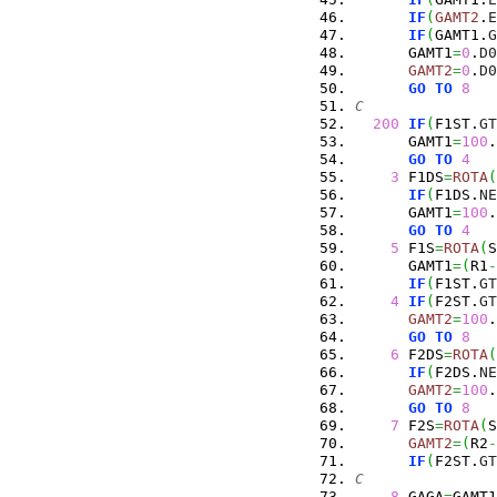
IF
(
GAMT2
.
E
IF
(
GAMT1.
G
      GAMT1
=
0
.
D0
GAMT2
=
0
.
D0
GO
TO
8
C
200
IF
(
F1ST.
GT
      GAMT1
=
100
.
GO
TO
4
3
 F1DS
=
ROTA
(
IF
(
F1DS.
NE
      GAMT1
=
100
.
GO
TO
4
5
 F1S
=
ROTA
(
S
      GAMT1
=
(
R1
-
IF
(
F1ST.
GT
4
IF
(
F2ST.
GT
GAMT2
=
100
.
GO
TO
8
6
 F2DS
=
ROTA
(
IF
(
F2DS.
NE
GAMT2
=
100
.
GO
TO
8
7
 F2S
=
ROTA
(
S
GAMT2
=
(
R2
-
IF
(
F2ST.
GT
C
8
 GAGA
=
GAMT1