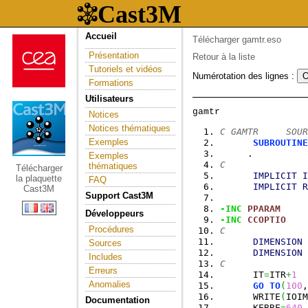
Accueil
Télécharger gamtr.eso
Présentation
Retour à la liste
Tutoriels et vidéos
Numérotation des lignes :
Formations
Utilisateurs
Notices
Notices thématiques
C GAMTR     SOUR
Exemples
SUBROUTINE
     .          
Exemples
C
thématiques
Télécharger
IMPLICIT
I
la plaquette
FAQ
IMPLICIT
R
Cast3M
Support Cast3M
-INC
PPARAM
Développeurs
-INC
CCOPTIO
Procédures
C
DIMENSION
 
Sources
DIMENSION
 
Includes
C
Erreurs
      IT
=
ITR
+
1
Anomalies
GO
TO
(
100
,
      WRITE
(
IOIM
Documentation
      KERRE
=
640