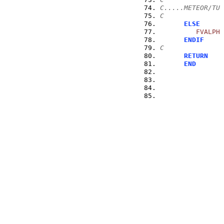
C.....METEOR/TU
C
ELSE
FVALPH
ENDIF
C
RETURN
END