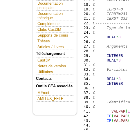
Documentation
C     ----------
principale
C     IERUT=0   
Documentation
C     IERUT=231
théorique
C     IERUT=232 
C---------------
Compléments
C     Type de la
Clubs Cast3M
C
Supports de cours
REAL
*
8
Thèses
C
C     Arguments 
Articles / Livres
C
Téléchargement
INTEGER
   
REAL
*
8
Cast3M
C
Notes de version
C     Variables 
Utilitaires
C
Contacts
REAL
*
8
    
INTEGER
   
Outils CEA associés
C
C---------------
MFront
C
AMITEX_FFTP
C     Identifica
C
      T
=
VALPAR
(
1
IF
(
VALPAR
(
IF
(
VALPAR
(