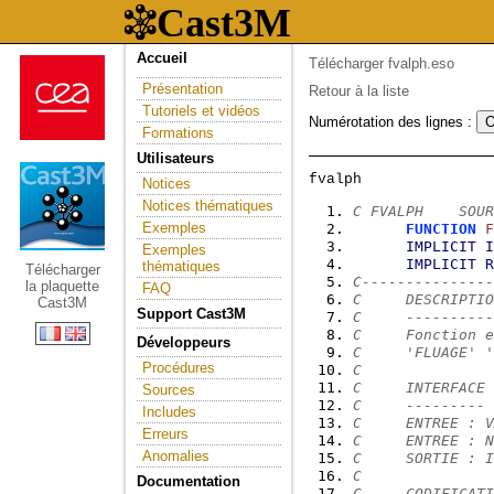
Accueil
Télécharger fvalph.eso
Présentation
Retour à la liste
Tutoriels et vidéos
Numérotation des lignes :
Formations
Utilisateurs
Notices
Notices thématiques
C FVALPH    SOUR
Exemples
FUNCTION
F
IMPLICIT
I
Exemples
IMPLICIT
R
thématiques
Télécharger
C---------------
la plaquette
FAQ
C     DESCRIPTIO
Cast3M
Support Cast3M
C     ----------
C     Fonction e
Développeurs
C     'FLUAGE' '
Procédures
C
C     INTERFACE 
Sources
C     ---------
Includes
C     ENTREE : V
Erreurs
C     ENTREE : N
Anomalies
C     SORTIE : I
C
Documentation
C     CODIFICATI