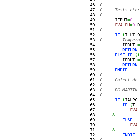
C
C     Tests d'er
C
      IERUT
=
0
FVALPH
=
0
.
D
C
IF
(
T.
LT
.0
C........Tempera
         IERUT 
=
RETURN
ELSE
IF
(
(
         IERUT 
=
RETURN
ENDIF
C
C     Calcul de 
C
C.....DG MARTIN
C
IF
(
IALPC.
IF
(
T.
L
FVAL
&
ELSE
FVAL
&
ENDIF
C