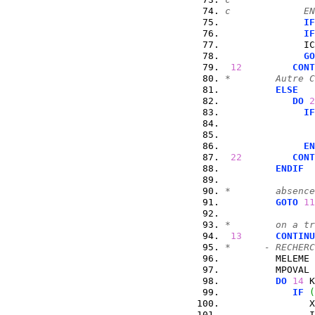
c             EN
IF
IF
              IC
GO
12
CONT
*        Autre C
ELSE
DO
2
IF
                
EN
22
CONT
ENDIF
*        absence
GOTO
11
*        on a tr
13
CONTINU
*      - RECHERC
         MELEME 
         MPOVAL 
DO
14
 K
IF
(
               X
               I