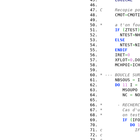
C     Recopie po
      CMOT
=
CMOTI
*     a t'on fou
IF
(
ZTEST
)
        NTEST
=
NH
ELSE
        NTEST
=
NI
ENDIF
      IRET
=
0
      XFLOT
=
0
.
D0
      MCHPOI
=
ICH
* --- BOUCLE SUR
      NBSOUS 
=
 I
DO
11
 I 
=
         MSOUPO 
         NC 
=
 NO
*      - RECHERC
*        Cas d'u
*        on test
IF
(
IFO
DO
1
c             IF
c               
c               