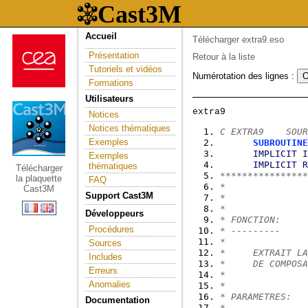
Accueil
Télécharger extra9.eso
Présentation
Retour à la liste
Tutoriels et vidéos
Numérotation des lignes :
Formations
Utilisateurs
Notices
Notices thématiques
C EXTRA9    SOUR
Exemples
SUBROUTINE
IMPLICIT
I
Exemples
IMPLICIT
R
thématiques
Télécharger
****************
la plaquette
FAQ
*
Cast3M
Support Cast3M
*               
*
Développeurs
* FONCTION:
Procédures
* ---------
*
Sources
*     EXTRAIT LA
Includes
*     DE COMPOSA
Erreurs
*
Anomalies
*
* PARAMETRES:   
Documentation
* -----------