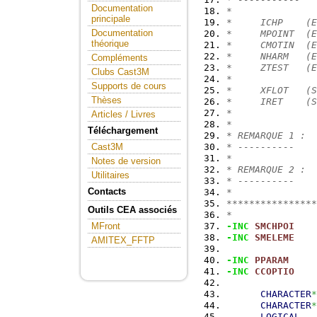
Documentation
*
principale
*     ICHP    (E
Documentation
*     MPOINT  (E
théorique
*     CMOTIN  (
*     NHARM   (E
Compléments
*     ZTEST   (E
Clubs Cast3M
*               
Supports de cours
*     XFLOT   (S
Thèses
*     IRET    (S
*               
Articles / Livres
*
Téléchargement
* REMARQUE 1 :  
* ----------    
Cast3M
*               
Notes de version
* REMARQUE 2 :  
Utilitaires
* ----------    
Contacts
*
****************
Outils CEA associés
*
-INC
SMCHPOI
MFront
-INC
SMELEME
AMITEX_FFTP
-INC
PPARAM
-INC
CCOPTIO
CHARACTER
*
CHARACTER
*
LOGICAL
   