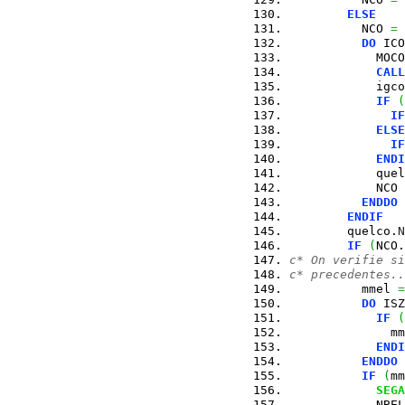
ELSE
          NCO 
=
DO
 ICO
            MOCO
CALL
            igco
IF
(
IF
ELSE
IF
ENDI
            quel
            NCO 
ENDDO
ENDIF
        quelco.
N
IF
(
NCO.
c* On verifie si
c* precedentes..
          mmel 
=
DO
 ISZ
IF
(
              mm
ENDI
ENDDO
IF
(
mm
SEGA
            NBEL