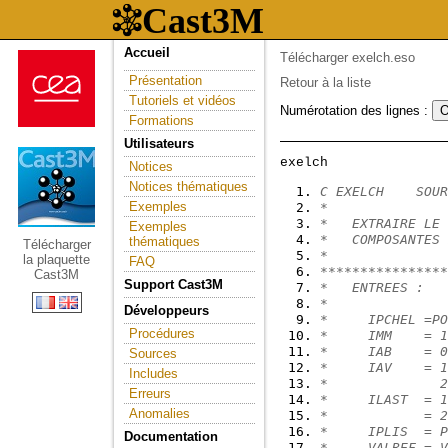
Accueil
Télécharger exelch.eso
Présentation
Retour à la liste
Tutoriels et vidéos
Numérotation des lignes :
Formations
Utilisateurs
Notices
Notices thématiques
C EXELCH    SOUR
Exemples
*
*   EXTRAIRE LE 
Exemples
*   COMPOSANTES 
thématiques
Télécharger
*
la plaquette
FAQ
****************
Cast3M
Support Cast3M
*   ENTREES :
*
Développeurs
*     IPCHEL =PO
Procédures
*     IMM    = 1
*     IAB    = 0
Sources
*     IAV    = 1
Includes
*              2
Erreurs
*     ILAST  = 1
Anomalies
*            = 2
*     IPLIS  = P
Documentation
*     VALREF = 