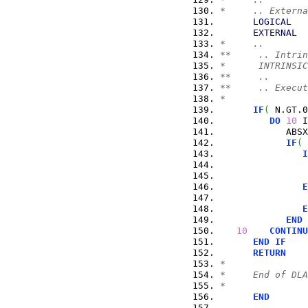
*     .. Externa
LOGICAL
EXTERNAL
*     ..
**     .. Intrin
*      INTRINSIC
**     ..
**     .. Execut
*
IF
(
 N.
GT
.0
DO
10
 I
            ABSX
IF
(
 
I
                
E
                
E
END
10
CONTINU
END
IF
RETURN
*
*     End of DLA
*
END