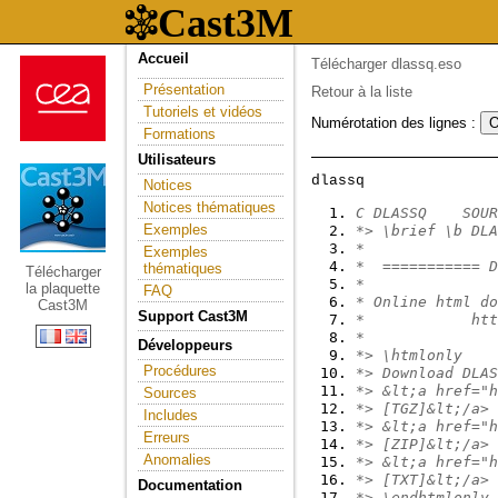
Accueil
Télécharger dlassq.eso
Présentation
Retour à la liste
Tutoriels et vidéos
Numérotation des lignes :
Formations
Utilisateurs
Notices
Notices thématiques
C DLASSQ    SOUR
Exemples
*> \brief \b DLA
*
Exemples
*  =========== D
thématiques
Télécharger
*
la plaquette
FAQ
* Online html do
Cast3M
Support Cast3M
*            htt
*
Développeurs
*> \htmlonly
Procédures
*> Download DLAS
*> &lt;a href="h
Sources
*> [TGZ]&lt;/a>
Includes
*> &lt;a href="h
Erreurs
*> [ZIP]&lt;/a>
Anomalies
*> &lt;a href="h
*> [TXT]&lt;/a>
Documentation
*> \endhtmlonly