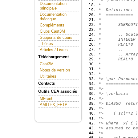
Documentation
*
principale
*  Definition:
Documentation
*  ===========
théorique
*
*       SUBROUTI
Compléments
*
Clubs Cast3M
*       .. Scala
Supports de cours
*       INTEGER 
Thèses
*       REAL*8  
*       ..
Articles / Livres
*       .. Array
Téléchargement
*       REAL*8  
*       ..
Cast3M
*
Notes de version
*
Utilitaires
*> \par Purpose:
Contacts
*  =============
*>
Outils CEA associés
*> \verbatim
*>
MFront
*> DLASSQ  retur
AMITEX_FFTP
*>
*>    ( scl**2 )
*>
*> where  x( i )
*> assumed to be
*>
*>    scl = max(