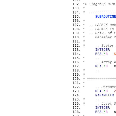
*> \ingroup OTHE
*
*  =============
SUBROUTINE
*
*  -- LAPACK au
*  -- LAPACK is 
*  -- Univ. of C
*     December 2
*
*     .. Scalar 
INTEGER
   
REAL
*
8
S
*     ..
*     .. Array A
REAL
*
8
   X
*     ..
*
* ==============
*
*     .. Paramet
REAL
*
8
Z
PARAMETER
*     ..
*     .. Local S
INTEGER
   
REAL
*
8
   A
*     ..