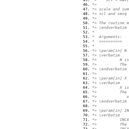
*>
*> scale and sum
*> scl and smsq 
*>
*> The routine m
*> \endverbatim
*
*  Arguments:
*  ==========
*
*> \param[in] N
*> \verbatim
*>          N is
*>          The 
*> \endverbatim
*>
*> \param[in] X
*> \verbatim
*>          X is
*>          The 
*>             x
*> \endverbatim
*>
*> \param[in] IN
*> \verbatim
*>          INCX
*>          The 
*>          INCX