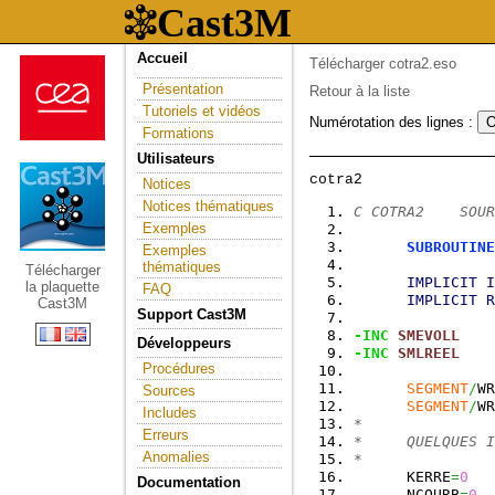
Accueil
Télécharger cotra2.eso
Présentation
Retour à la liste
Tutoriels et vidéos
Numérotation des lignes :
Formations
Utilisateurs
Notices
Notices thématiques
C COTRA2    SOUR
Exemples
SUBROUTINE
Exemples
thématiques
Télécharger
IMPLICIT
I
la plaquette
FAQ
IMPLICIT
R
Cast3M
Support Cast3M
-INC
SMEVOLL
Développeurs
-INC
SMLREEL
Procédures
SEGMENT
/
WR
Sources
SEGMENT
/
WR
Includes
*
Erreurs
*     QUELQUES I
Anomalies
*
      KERRE
=
0
Documentation
      NCOURB
=
0