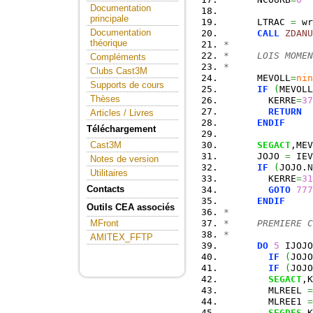
Documentation
principale
      LTRAC 
=
 wr
Documentation
CALL
ZDANU
théorique
*
*     LOIS MOMEN
Compléments
*
Clubs Cast3M
      MEVOLL
=
nin
Supports de cours
IF
(
MEVOLL
Thèses
        KERRE
=
37
RETURN
Articles / Livres
ENDIF
Téléchargement
SEGACT
,MEV
Cast3M
      JOJO 
=
 IEV
Notes de version
IF
(
JOJO.
N
Utilitaires
        KERRE
=
31
Contacts
GOTO
777
ENDIF
Outils CEA associés
*
*     PREMIERE C
MFront
*
AMITEX_FFTP
DO
5
 IJOJO
IF
(
JOJO
IF
(
JOJO
SEGACT
,K
        MLREEL 
=
        MLREE1 
=
SEGDES
,K