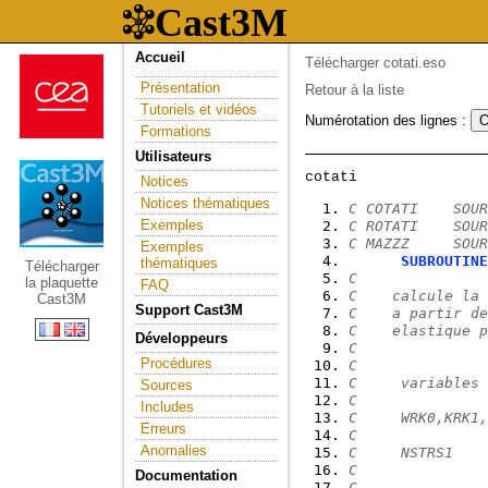
Accueil
Télécharger cotati.eso
Présentation
Retour à la liste
Tutoriels et vidéos
Numérotation des lignes :
Formations
Utilisateurs
Notices
Notices thématiques
C COTATI    SOUR
Exemples
C ROTATI    SOUR
C MAZZZ     SOUR
Exemples
SUBROUTINE
thématiques
Télécharger
C
la plaquette
FAQ
C    calcule la 
Cast3M
Support Cast3M
C    a partir de
C    elastique p
Développeurs
C
Procédures
C
C     variables 
Sources
C
Includes
C     WRK0,KRK1,
Erreurs
C
Anomalies
C     NSTRS1    
C               
Documentation
C