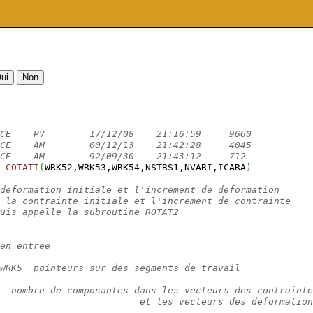
CE    PV        17/12/08    21:16:59     9660           
CE    AM        00/12/13    21:42:28     4045
CE    AM        92/09/30    21:43:12     712
COTATI
(
WRK52,WRK53,WRK54,NSTRS1,NVARI,ICARA
)
deformation initiale et l'increment de deformation
 la contrainte initiale et l'increment de contrainte
uis appelle la subroutine ROTAT2
en entree
WRK5  pointeurs sur des segments de travail
  nombre de composantes dans les vecteurs des contrainte
                         et les vecteurs des deformation