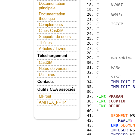
Documentation
C     NVARI     
principale
C
Documentation
C     NMATT    
théorique
C
C     ISTEP     
Compléments
C               
Clubs Cast3M
C               
Supports de cours
C               
Thèses
C               
C
Articles / Livres
C
Téléchargement
C     variables 
C
Cast3M
C     VARF      
Notes de version
C
Utilitaires
C     SIGF      
Contacts
IMPLICIT
I
IMPLICIT
R
Outils CEA associés
-INC
PPARAM
MFront
-INC
CCOPTIO
AMITEX_FFTP
-INC
DECHE
*
SEGMENT
 WR
REAL
*
8
 
END
SEGMEN
INTEGER
 NS
INTEGER
 KC