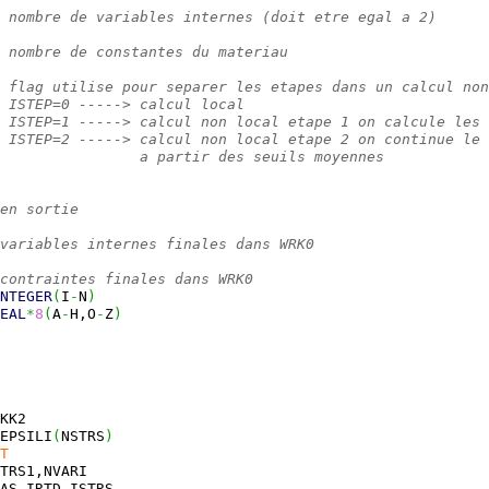
 nombre de variables internes (doit etre egal a 2)
  nombre de constantes du materiau
 flag utilise pour separer les etapes dans un calcul non
 ISTEP=0 -----> calcul local
 ISTEP=1 -----> calcul non local etape 1 on calcule les 
 ISTEP=2 -----> calcul non local etape 2 on continue le 
                a partir des seuils moyennes
en sortie
variables internes finales dans WRK0
contraintes finales dans WRK0
NTEGER
(
I
-
N
)
EAL
*
8
(
A
-
H,O
-
Z
)
KK2
EPSILI
(
NSTRS
)
T
TRS1,NVARI
AS,IRTD,ISTRS