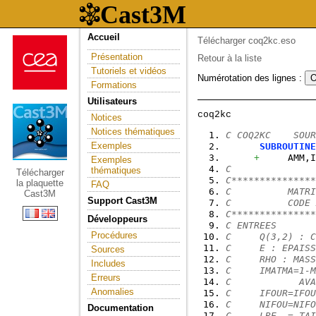
Accueil
Télécharger coq2kc.eso
Présentation
Retour à la liste
Tutoriels et vidéos
Numérotation des lignes :
Formations
Utilisateurs
Notices
Notices thématiques
C COQ2KC    SOUR
Exemples
SUBROUTINE
+
     AMM,I
Exemples
C
thématiques
Télécharger
C***************
la plaquette
FAQ
C          MATRI
Cast3M
Support Cast3M
C          CODE 
C***************
Développeurs
C ENTREES
Procédures
C     Q(3,2) : C
C     E : EPAISS
Sources
C     RHO : MASS
Includes
C     IMATMA=1-M
Erreurs
C            AVA
Anomalies
C     IFOUR=IFOU
C     NIFOU=NIFO
Documentation
C     LRE  = TAI