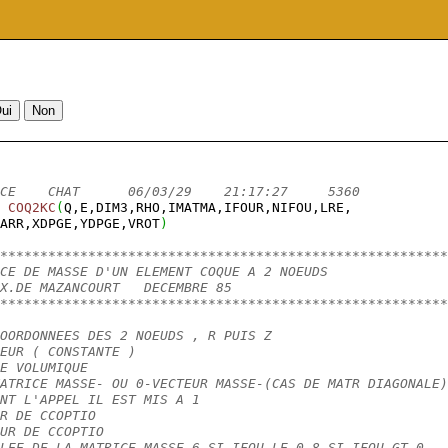
CE    CHAT      06/03/29    21:17:27     5360
COQ2KC
(
Q,E,DIM3,RHO,IMATMA,IFOUR,NIFOU,LRE,
ARR,XDPGE,YDPGE,VROT
)
********************************************************
CE DE MASSE D'UN ELEMENT COQUE A 2 NOEUDS
X.DE MAZANCOURT   DECEMBRE 85
********************************************************
OORDONNEES DES 2 NOEUDS , R PUIS Z
EUR ( CONSTANTE )
E VOLUMIQUE
ATRICE MASSE- OU 0-VECTEUR MASSE-(CAS DE MATR DIAGONALE)
NT L'APPEL IL EST MIS A 1
R DE CCOPTIO
UR DE CCOPTIO
LEE DE LA MATRICE MASSE 6 SI IFOU.LE.0 8 SI IFOU.GT.0