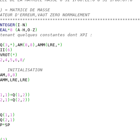
) = MATRICE DE MASSE
ATEUR D'ERREUR,VAUT ZERO NORMALEMENT
********************************************************
NTEGER
(
I
-
N
)
EAL
*
8
(
A
-
H,O
-
Z
)
tenant quelques constantes dont XPI :
Q
(
3
,
*
)
,AM
(
8
,
8
)
,AMM
(
LRE,
*
)
II
(
6
)
VROT
(
*
)
2
,
4
,
5
,
6
,
8
/
   INITIALISATION
AM,
8
,
8
)
AMM,LRE,LRE
)
1
,
1
)
+
Q
(
1
,
2
)
)
2
,
1
)
+
Q
(
2
,
2
)
)
Q
(
1
,
1
)
Q
(
2
,
1
)
P
*
SP
(
2
)