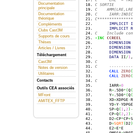
Documentation
C SORTIE
principale
C    AMM(LRE,LRE
Documentation
C     IARR:INDIC
théorique
C***************
IMPLICIT
I
Compléments
IMPLICIT
R
Clubs Cast3M
C    Include con
Supports de cours
-INC
CCREEL
Thèses
DIMENSION
 
DIMENSION
 
Articles / Livres
DIMENSION
 
Téléchargement
DATA
 II
/
1
,
C
Cast3M
C     ----------
Notes de version
CALL
ZERO
(
Utilitaires
CALL
ZERO
(
Contacts
C
      IARR
=
0
Outils CEA associés
      R
=
.5D0
*
(
Q
(
      Y
=
.5D0
*
(
Q
(
MFront
      XD
=
XDPGE
-
R
AMITEX_FFTP
      YD
=
Y
-
YDPGE
      SP
=
Q
(
1
,
2
)
-
      CP
=
Q
(
2
,
2
)
-
      D2
=
CP
*
CP
+
S
      D
=
SQRT
(
D2
)
      E2
=
E
*
E
      OMEGA
=
VROT