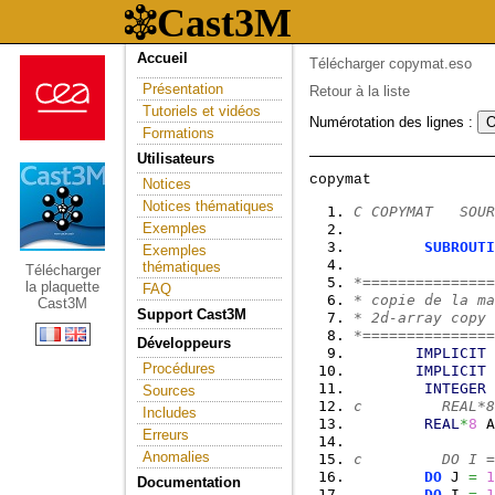
Accueil
Télécharger copymat.eso
Présentation
Retour à la liste
Tutoriels et vidéos
Numérotation des lignes :
Formations
Utilisateurs
Notices
Notices thématiques
C COPYMAT   SOUR
Exemples
SUBROUTI
Exemples
thématiques
Télécharger
*===============
la plaquette
FAQ
* copie de la ma
Cast3M
Support Cast3M
* 2d-array copy 
*===============
Développeurs
IMPLICIT
Procédures
IMPLICIT
INTEGER
 
Sources
c         REAL*8
Includes
REAL
*
8
 A
Erreurs
Anomalies
c         DO I =
DO
 J 
=
1
Documentation
DO
 I 
=
1