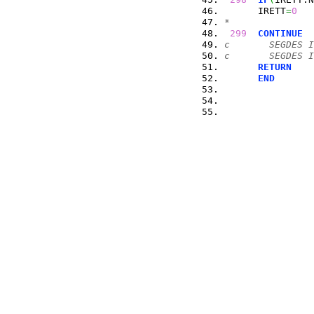
      IRETT
=
0
*
299
CONTINUE
c       SEGDES I
c       SEGDES I
RETURN
END