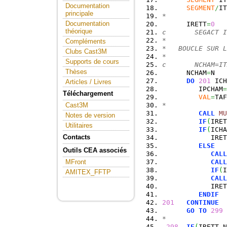
Documentation
SEGMENT
/
IT
principale
*
Documentation
      IRETT
=
0
théorique
c       SEGACT I
*
Compléments
*   BOUCLE SUR L
Clubs Cast3M
*
Supports de cours
c       NCHAM=IT
Thèses
      NCHAM
=
N
DO
201
 ICH
Articles / Livres
         IPCHAM
=
Téléchargement
VAL
=
TAF
*
Cast3M
CALL
MU
Notes de version
IF
(
IRET
Utilitaires
IF
(
ICHA
Contacts
            IRET
ELSE
Outils CEA associés
CALL
CALL
MFront
IF
(
I
AMITEX_FFTP
CALL
            IRET
ENDIF
201
CONTINUE
GO
TO
299
*
298
IF
(
IRETT.
N