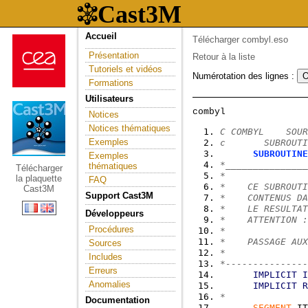
Accueil
Télécharger combyl.eso
Présentation
Retour à la liste
Tutoriels et vidéos
Numérotation des lignes :
Formations
Utilisateurs
Notices
Notices thématiques
C COMBYL    SOUR
Exemples
c       SUBROUTI
SUBROUTINE
Exemples
*_______________
thématiques
Télécharger
*
la plaquette
FAQ
*    CE SUBROUTI
Cast3M
Support Cast3M
*    CONTENUS DA
*    LE RESULTAT
Développeurs
*    ATTENTION :
Procédures
*
*    PASSAGE AUX
Sources
*
Includes
*---------------
Erreurs
IMPLICIT
I
Anomalies
IMPLICIT
R
*
Documentation
SEGMENT
 IT