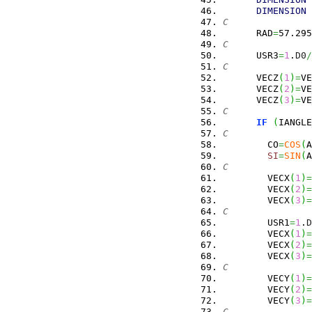
DIMENSION
 
C
      RAD
=
57.295
C
      USR3
=
1
.
D0
/
C
      VECZ
(
1
)
=
VE
      VECZ
(
2
)
=
VE
      VECZ
(
3
)
=
VE
C
IF
(
IANGLE
C
        CO
=
COS
(
A
SI
=
SIN
(
A
C
        VECX
(
1
)
=
        VECX
(
2
)
=
        VECX
(
3
)
=
C
        USR1
=
1
.
D
        VECX
(
1
)
=
        VECX
(
2
)
=
        VECX
(
3
)
=
C
        VECY
(
1
)
=
        VECY
(
2
)
=
        VECY
(
3
)
=
C