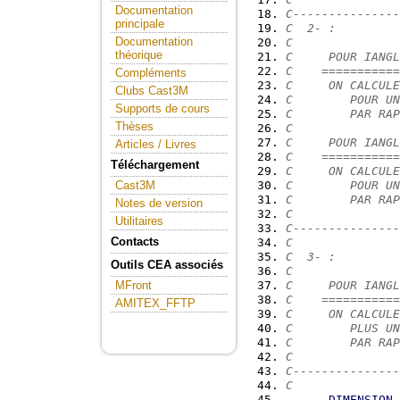
Documentation
C---------------
principale
C  2- :
Documentation
C
théorique
C     POUR IANGL
C    ===========
Compléments
C     ON CALCULE
Clubs Cast3M
C        POUR UN
Supports de cours
C        PAR RAP
Thèses
C
C     POUR IANGL
Articles / Livres
C    ===========
Téléchargement
C     ON CALCULE
C        POUR UN
Cast3M
C        PAR RAP
Notes de version
C
Utilitaires
C---------------
Contacts
C
C  3- :
Outils CEA associés
C
C     POUR IANGL
MFront
C    ===========
AMITEX_FFTP
C     ON CALCULE
C        PLUS UN
C        PAR RAP
C
C---------------
C
DIMENSION
 