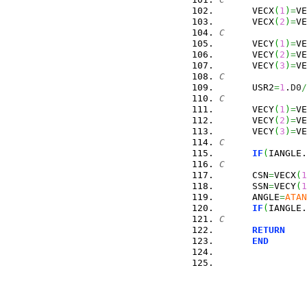
      VECX
(
1
)
=
VE
      VECX
(
2
)
=
VE
C
      VECY
(
1
)
=
VE
      VECY
(
2
)
=
VE
      VECY
(
3
)
=
VE
C
      USR2
=
1
.
D0
/
C
      VECY
(
1
)
=
VE
      VECY
(
2
)
=
VE
      VECY
(
3
)
=
VE
C
IF
(
IANGLE.
C
      CSN
=
VECX
(
1
      SSN
=
VECY
(
1
      ANGLE
=
ATAN
IF
(
IANGLE.
C
RETURN
END