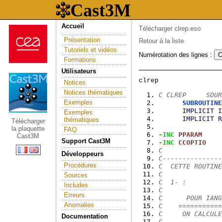
Accueil
Télécharger clrep.eso
Présentation
Retour à la liste
Tutoriels et vidéos
Numérotation des lignes :
Formations
Utilisateurs
Notices
Notices thématiques
C CLREP     SOUR
Exemples
SUBROUTINE
IMPLICIT
I
Exemples
IMPLICIT
R
thématiques
Télécharger
la plaquette
FAQ
-INC
PPARAM
Cast3M
Support Cast3M
-INC
CCOPTIO
C
Développeurs
C---------------
Procédures
C  CETTE ROUTINE
C
Sources
C  1- :
Includes
C
Erreurs
C      POUR IANG
Anomalies
C    ===========
C     ON CALCULE
Documentation
C