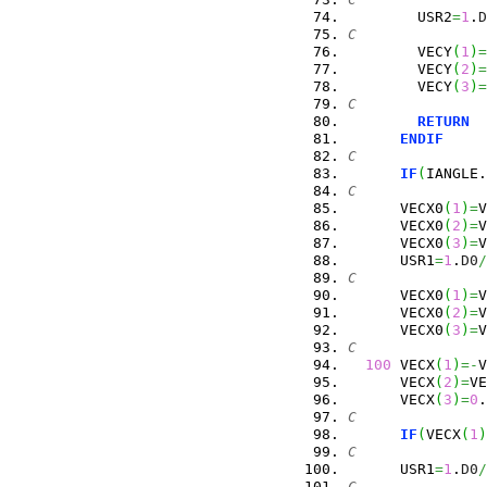
        USR2
=
1
.
D
C
        VECY
(
1
)
=
        VECY
(
2
)
=
        VECY
(
3
)
=
C
RETURN
ENDIF
C
IF
(
IANGLE.
C
      VECX0
(
1
)
=
V
      VECX0
(
2
)
=
V
      VECX0
(
3
)
=
V
      USR1
=
1
.
D0
/
C
      VECX0
(
1
)
=
V
      VECX0
(
2
)
=
V
      VECX0
(
3
)
=
V
C
100
 VECX
(
1
)
=-
V
      VECX
(
2
)
=
VE
      VECX
(
3
)
=
0
.
C
IF
(
VECX
(
1
)
C
      USR1
=
1
.
D0
/
C