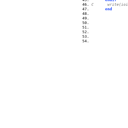
C      write(ioi
end