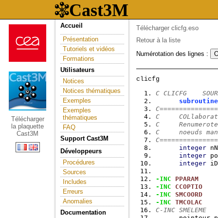
Accueil
Télécharger clicfg.eso
Présentation
Retour à la liste
Tutoriels et vidéos
Numérotation des lignes :
Formations
Utilisateurs
Notices
Notices thématiques
C CLICFG    SOUR
Exemples
subroutine
C===============
Exemples
C     COLlaborat
thématiques
Télécharger
C     Renumerote
la plaquette
FAQ
C     noeuds man
Cast3M
Support Cast3M
C===============
integer
 nN
Développeurs
integer
 po
Procédures
integer
 iD
Sources
-INC
PPARAM
Includes
-INC
CCOPTIO
Erreurs
-INC
SMCOORD
Anomalies
-INC
TMCOLAC
C-INC SMELEME
Documentation
      pointeur p