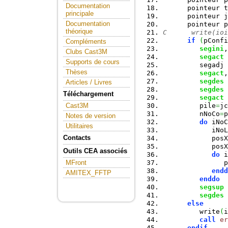
Documentation
      pointeur t
principale
      pointeur j
Documentation
      pointeur p
théorique
C      write(ioi
if
(
pConfi
Compléments
segini
,
Clubs Cast3M
segact
 
Supports de cours
         segadj 
Thèses
segact
,
segdes
 
Articles / Livres
segdes
 
Téléchargement
segact
 
         pile
=
jc
Cast3M
         nNoCo
=
p
Notes de version
do
 iNoC
Utilitaires
            iNoL
Contacts
            posX
            posX
Outils CEA associés
do
 i
               p
MFront
endd
AMITEX_FFTP
enddo
segsup
 
segdes
 
else
         write
(
i
call
er
endif