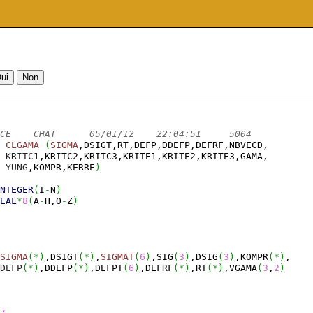
CE    CHAT      05/01/12    22:04:51     5004
CLGAMA
(
SIGMA
,DSIGT,RT,DEFP,DDEFP,DEFRF,NBVECD,
 
KRITC1
,KRITC2,KRITC3,KRITE1,KRITE2,KRITE3,GAMA,
 
YUNG
,KOMPR,KERRE
)
NTEGER
(
I
-
N
)
EAL
*
8
(
A
-
H,O
-
Z
)
SIGMA
(
*
)
,DSIGT
(
*
)
,
SIGMAT
(
6
)
,SIG
(
3
)
,DSIG
(
3
)
,KOMPR
(
*
)
,
DEFP
(
*
)
,DDEFP
(
*
)
,DEFPT
(
6
)
,DEFRF
(
*
)
,RT
(
*
)
,VGAMA
(
3
,
2
)
7