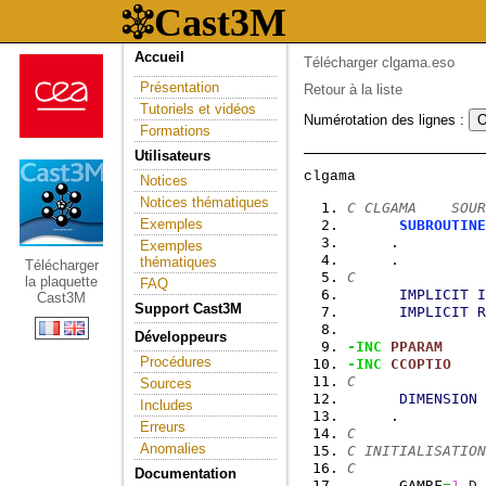
Accueil
Télécharger clgama.eso
Présentation
Retour à la liste
Tutoriels et vidéos
Numérotation des lignes :
Formations
Utilisateurs
Notices
Notices thématiques
C CLGAMA    SOUR
Exemples
SUBROUTINE
     .          
Exemples
     .          
thématiques
Télécharger
C
la plaquette
FAQ
IMPLICIT
I
Cast3M
Support Cast3M
IMPLICIT
R
Développeurs
-INC
PPARAM
Procédures
-INC
CCOPTIO
C
Sources
DIMENSION
Includes
     .          
Erreurs
C
Anomalies
C INITIALISATION
C
Documentation
      GAMRF
=
1
.
D
-