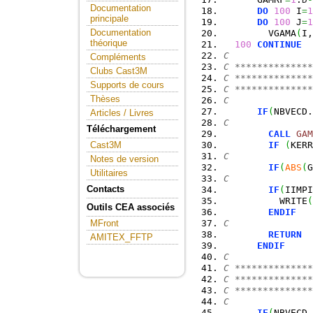
Documentation
DO
100
 I
=
1
principale
DO
100
 J
=
1
Documentation
        VGAMA
(
I,
théorique
100
CONTINUE
C
Compléments
C **************
Clubs Cast3M
C **************
Supports de cours
C **************
Thèses
C
IF
(
NBVECD.
Articles / Livres
C
Téléchargement
CALL
GAM
IF
(
KERR
Cast3M
C
Notes de version
IF
(
ABS
(
G
Utilitaires
C
Contacts
IF
(
IIMPI
          WRITE
(
Outils CEA associés
ENDIF
C
MFront
RETURN
AMITEX_FFTP
ENDIF
C
C **************
C **************
C **************
C
IF
(
NBVECD.