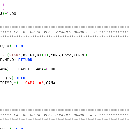
,
3
,
2
J
)
=
1
.
D0
********************************************************
***** CAS DE NB DE VECT PROPRES DONNES = 0 *************
********************************************************
EQ
.0
)
THEN
T3
(
SIGMA
,DSIGT,RT
(
3
)
,YUNG,GAMA,KERRE
)
E.
NE
.0
)
RETURN
AMA
)
.
LT
.
GAMRF
)
 GAMA
=
0
.
D0
.
EQ
.9
)
THEN
IOIMP,
*
)
' GAMA  ='
,GAMA
********************************************************
***** CAS DE NB DE VECT PROPRES DONNES = 1 *************
********************************************************
EQ
.1
)
THEN