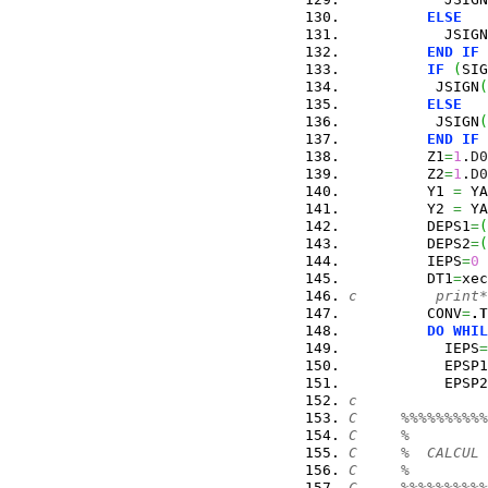
ELSE
           JSIGN
END
IF
IF
(
SIG
          JSIGN
(
ELSE
          JSIGN
(
END
IF
         Z1
=
1
.
D0
         Z2
=
1
.
D0
         Y1 
=
 YA
         Y2 
=
 YA
         DEPS1
=
(
         DEPS2
=
(
         IEPS
=
0
         DT1
=
xec
c         print*
         CONV
=
.
T
DO
WHIL
           IEPS
=
           EPSP1
           EPSP2
c
C     %%%%%%%%%%
C     %         
C     %  CALCUL 
C     %         
C     %%%%%%%%%%