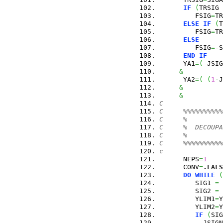
IF
(
TRSIG 
         FSIG
=
TR
ELSE
IF
(
T
         FSIG
=
TR
ELSE
         FSIG
=-
S
END
IF
      YA1
=
(
 JSIG
&
      YA2
=
(
(
1
-
J
&
&
C
C     %%%%%%%%%%
C     %         
C     %  DECOUPA
C     %         
C     %%%%%%%%%%
c
      NEPS
=
1
      CONV
=
.
FALS
DO
WHILE
(
         SIG1 
=
 
         SIG2 
=
 
         YLIM1
=
Y
         YLIM2
=
Y
IF
(
SIG
           JSIGN