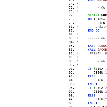
*
*     -----> ON 
*
SEGINI
 WRK
DO
 ISTRS
=
1
         EPSILO
(
*         print*
END
DO
*
*     -----> ON 
*
CALL
ENDOC
CALL
JACOB
*      PRINT*,'D
*
*     -----> ON 
*
IF
(
SIGA
(
1
         JSIGN
(
1
ELSE
         JSIGN
(
1
END
IF
IF
(
SIGA
(
2
         JSIGN
(
2
ELSE
         JSIGN
(
2
END
IF
      TRSIG
=
SIGA