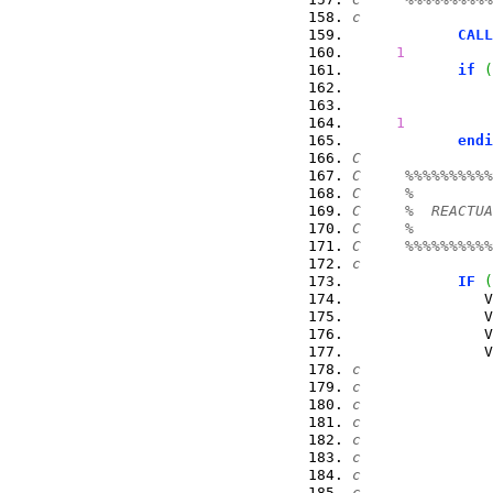
c
CALL
1
          
if
(
                
1
          
endi
C
C     %%%%%%%%%%
C     %         
C     %  REACTUA
C     %         
C     %%%%%%%%%%
c
IF
(
               V
               V
               V
               V
c               
c               
c               
c               
c               
c               
c               
c               