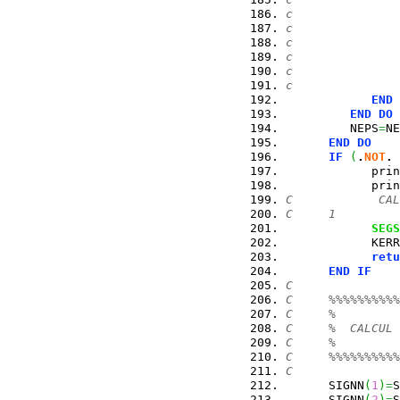
c               
c               
c               
c               
c               
c               
END
END
DO
         NEPS
=
NE
END
DO
IF
(
.
NOT
.
 
            prin
            prin
C            CAL
C     1        
SEGS
            KERR
retu
END
IF
C
C     %%%%%%%%%%
C     %         
C     %  CALCUL 
C     %         
C     %%%%%%%%%%
C
      SIGNN
(
1
)
=
S
      SIGNN
(
2
)
=
S