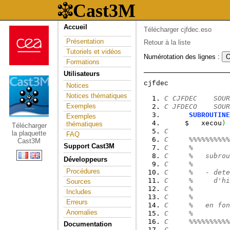
Accueil
Télécharger cjfdec.eso
Présentation
Retour à la liste
Tutoriels et vidéos
Numérotation des lignes :
Formations
Utilisateurs
Notices
Notices thématiques
C CJFDEC    SOUR
Exemples
C JFDECO    SOUR
SUBROUTINE
Exemples
     $   xecou
)
thématiques
Télécharger
C
la plaquette
FAQ
C     %%%%%%%%%%
Cast3M
Support Cast3M
C     %         
C     %   subrou
Développeurs
C     %         
Procédures
C     %   - dete
C     %     d'hi
Sources
C     %         
Includes
C     %         
Erreurs
C     %   en fon
Anomalies
C     %         
C     %%%%%%%%%%
Documentation
C