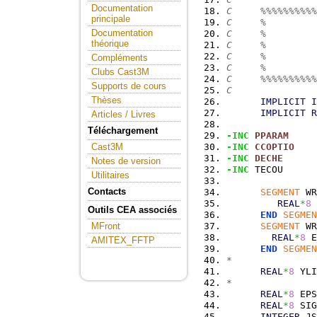
Documentation
C     %%%%%%%%%%
principale
C     %         
Documentation
C     %         
théorique
C     %         
C     %         
Compléments
C     %         
Clubs Cast3M
C     %%%%%%%%%%
Supports de cours
C
Thèses
IMPLICIT
I
IMPLICIT
R
Articles / Livres
Téléchargement
-INC
PPARAM
-INC
CCOPTIO
Cast3M
-INC
DECHE
Notes de version
-INC
 TECOU
Utilitaires
Contacts
SEGMENT
 WR
REAL
*
8
 
Outils CEA associés
END
SEGMEN
SEGMENT
 WR
MFront
REAL
*
8
 E
AMITEX_FFTP
END
SEGMEN
*
REAL
*
8
 YLI
*
REAL
*
8
 EPS
REAL
*
8
 SIG
INTEGER
 JS