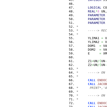
LOGICAL
 CO
REAL
*
8
 UN,
PARAMETER
PARAMETER
PARAMETER
*
*     -----> REC
*
      YLIMA1 
=
 V
      YLIMA2 
=
 V
      DOM1  
=
 VA
      DOM2  
=
 VA
      E     
=
 XM
      Z1
=
UN
/
(
UN
-
      Z2
=
UN
/
(
UN
-
*
*     -----> ON 
*
CALL
ENDOC
CALL
JACOB
*      PRINT*,'A
*
*     -----> ON 
*
CALL
ENDOC
CALL
JACOB