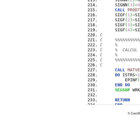
      SIGNN
(
3
)
=
0
CALL
PRODT
      SIGF
(
1
)
=
SI
      SIGF
(
2
)
=
SI
      SIGF
(
3
)
=
SI
      SIGF
(
4
)
=
SI
C
C     %%%%%%%%%%
C     %         
C     %  CALCUL 
C     %         
C     %%%%%%%%%%
C
CALL
MATVE
DO
 ISTRS
=
1
          EPINF
(
END
DO
SEGSUP
 WRK
RETURN
END
© Cast3M