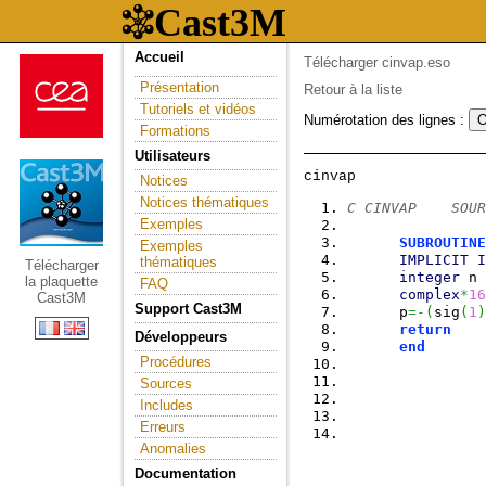
Accueil
Télécharger cinvap.eso
Présentation
Retour à la liste
Tutoriels et vidéos
Numérotation des lignes :
Formations
Utilisateurs
Notices
Notices thématiques
C CINVAP    SOUR
Exemples
SUBROUTINE
Exemples
IMPLICIT
I
thématiques
Télécharger
integer
 n
la plaquette
FAQ
complex
*
16
Cast3M
Support Cast3M
      p
=-
(
sig
(
1
)
return
Développeurs
end
Procédures
Sources
Includes
Erreurs
Anomalies
Documentation