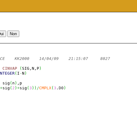
CE    KK2000    14/04/09    21:15:07     8027
CINVAP
(
SIG,N,P
)
NTEGER
(
I
-
N
)
 sig
(
n
)
,p
+
sig
(
2
)
+
sig
(
3
)
)
/
CMPLX
(
3
.
D0
)