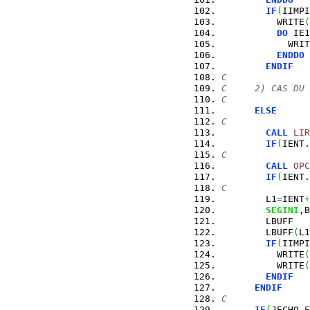
IF
(
IIMPI
          WRITE
(
DO
 IE1
            WRIT
ENDDO
ENDIF
C
C     2) CAS DU 
C
ELSE
C
CALL
LIR
IF
(
IENT.
C
CALL
OPC
IF
(
IENT.
C
        L1
=
IENT
+
SEGINI
,B
        LBUFF   
        LBUFF
(
L1
IF
(
IIMPI
          WRITE
(
          WRITE
(
ENDIF
ENDIF
C      
IF
(
JECHO.
E