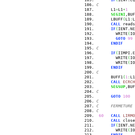
C
      L1
=
L1
+
1
SEGINI
,BUF
      LBUFF
(
L1
:
L
CALL
 reads
IF
(
IENT.
NE
        WRITE
(
IO
GOTO
99
ENDIF
C
IF
(
IIMPI.
E
        WRITE
(
IO
        WRITE
(
IO
ENDIF
C
      BUFF1
(
1
:
L1
CALL
ECRCH
SEGSUP
,BUF
C
GOTO
100
C
C     FERMETURE 
C
60
CALL
LIRMO
CALL
 close
IF
(
IENT.
NE
        WRITE
(
IO
ENDIF