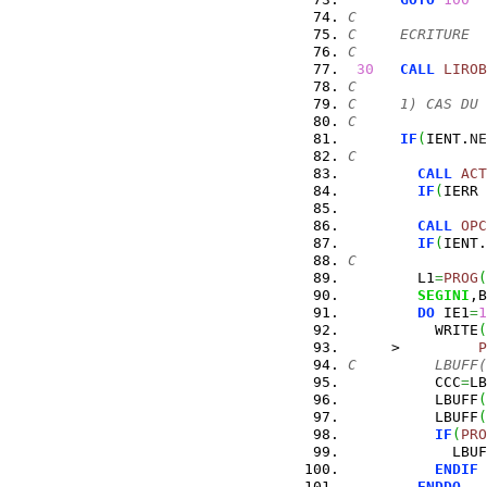
C
C     ECRITURE
C
30
CALL
LIROB
C
C     1) CAS DU 
C
IF
(
IENT.
NE
C
CALL
ACT
IF
(
IERR 
CALL
OPC
IF
(
IENT.
C
        L1
=
PROG
(
SEGINI
,B
DO
 IE1
=
1
          WRITE
(
     >         
P
C         LBUFF(
          CCC
=
LB
          LBUFF
(
          LBUFF
(
IF
(
PRO
            LBUF
ENDIF
ENDDO