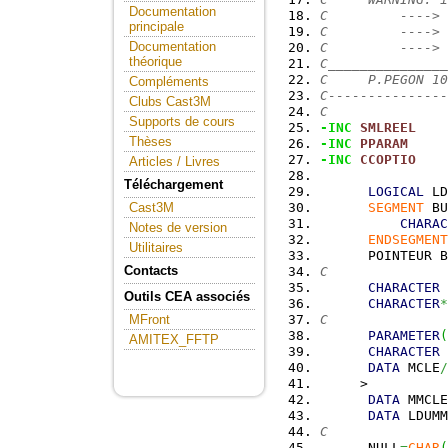
Documentation
C         ----> 
principale
C         ----> 
Documentation
C         ----> 
théorique
C_______________
C     P.PEGON 10
Compléments
C---------------
Clubs Cast3M
C
Supports de cours
-INC
SMLREEL
Thèses
-INC
PPARAM
-INC
CCOPTIO
Articles / Livres
Téléchargement
LOGICAL
 LD
SEGMENT
 BU
Cast3M
CHARAC
Notes de version
ENDSEGMENT
Utilitaires
      POINTEUR B
Contacts
C
CHARACTER
 
Outils CEA associés
CHARACTER
*
C
MFront
PARAMETER
(
AMITEX_FFTP
CHARACTER
 
DATA
 MCLE
/
     >          
DATA
 MMCLE
DATA
 LDUMM
C
      NULL
=
CHAR
(