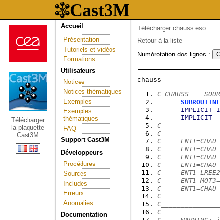
Accueil
Télécharger chauss.eso
Présentation
Retour à la liste
Tutoriels et vidéos
Numérotation des lignes :
Formations
Utilisateurs
Notices
Notices thématiques
C CHAUSS    SOUR
Exemples
SUBROUTINE
IMPLICIT
I
Exemples
IMPLICIT
thématiques
Télécharger
C_______________
la plaquette
FAQ
C
Cast3M
Support Cast3M
C     ENT1=CHAU 
C     ENT1=CHAU 
Développeurs
C     ENT1=CHAU 
Procédures
C     ENT1=CHAU 
C     ENT1 LREE2
Sources
C     ENT1 MOT3=
Includes
C     ENT1=CHAU 
Erreurs
C
Anomalies
C_______________
C
Documentation
C     WARNING: i