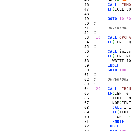
CALL
LIRMO
IF
(
ICLE.
EQ
C
GOTO
(
10
,
20
C
C     OUVERTURE 
C
10
CALL
OPCHA
IF
(
IENT.
EQ
C
CALL
 inits
IF
(
IENT.
NE
        WRITE
(
IO
ENDIF
GOTO
100
C
C     OUVERTURE 
C
20
CALL
LIRCH
IF
(
IENT.
GT
        IENT
=
IEN
        NOM
(
IENT
CALL
 ini
IF
(
IENT.
          WRITE
(
ENDIF
ENDIF
GOTO
100