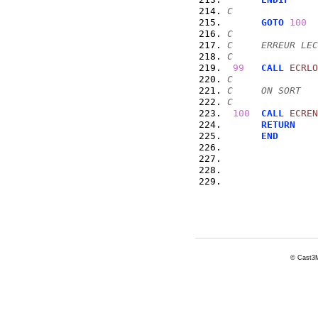
C
GOTO
100
C
C     ERREUR LEC
C
99
CALL
ECRLO
C
C     ON SORT
C
100
CALL
ECREN
RETURN
END
© Cast3M