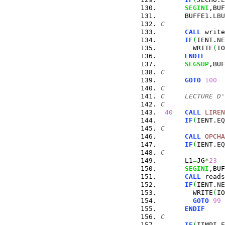
SEGINI
,BUF
      BUFFE1.
LBU
C
CALL
 write
IF
(
IENT.
NE
        WRITE
(
IO
ENDIF
SEGSUP
,BUF
C
GOTO
100
C
C     LECTURE D'
C
40
CALL
LIREN
IF
(
IENT.
EQ
C
CALL
OPCHA
IF
(
IENT.
EQ
C
      L1
=
JG
*
23
SEGINI
,BUF
CALL
 reads
IF
(
IENT.
NE
        WRITE
(
IO
GOTO
99
ENDIF
C
IF
(
IIMPI.
E