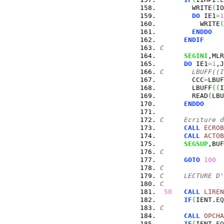
        WRITE
(
IO
DO
 IE1
=
1
          WRITE
(
ENDDO
ENDIF
C
SEGINI
,MLR
DO
 IE1
=
1
,J
C       LBUFF((I
        CCC
=
LBUF
        LBUFF
(
(
I
        READ
(
LBU
ENDDO
C     Ecriture d
CALL
ECROB
CALL
ACTOB
SEGSUP
,BUF
C
GOTO
100
C
C     LECTURE D'
C
50
CALL
LIREN
IF
(
IENT.
EQ
C
CALL
OPCHA
IF
(
IENT.
EQ