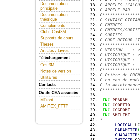
Documentation
C APPELES (CALCU
principale
C APPELE PAR    
Documentation
C***************
théorique
C SYNTAXE GIBIAN
C ENTREES       
Compléments
C ENTREES/SORTIE
Clubs Cast3M
C SORTIES       
Supports de cours
C CODE RETOUR (I
Thèses
C***************
C VERSION    : v
Articles / Livres
C HISTORIQUE : v
Téléchargement
C HISTORIQUE :
C HISTORIQUE :
Cast3M
C***************
Notes de version
C Prière de PREN
Utilitaires
C en cas de modi
Contacts
C la maintenance
C***************
Outils CEA associés
-INC
PPARAM
MFront
-INC
CCOPTIO
AMITEX_FFTP
-INC
CCGEOME
-INC
SMELEME
*
LOGICAL
 LC
PARAMETER
(
CHARACTER
*
INTEGER
 S3