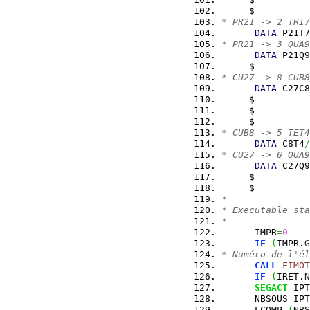
     $          
* PR21 -> 2 TRI7
DATA
 P21T7
* PR21 -> 3 QUA9
DATA
 P21Q9
     $          
* CU27 -> 8 CUB8
DATA
 C27C8
     $          
     $          
     $          
* CUB8 -> 5 TET4
DATA
 C8T4
/
* CU27 -> 6 QUA9
DATA
 C27Q9
     $          
     $          
*
* Executable sta
*
      IMPR
=
0
IF
(
IMPR.
G
* Numéro de l'él
CALL
FIMOT
IF
(
IRET.
N
SEGACT
 IPT
      NBSOUS
=
IPT
      LCOMP
=
(
NBS