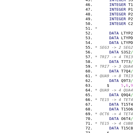
INTEGER
 T1
INTEGER
 P1
INTEGER
 P2
INTEGER
 P2
INTEGER
 C2
*
DATA
 LTYP2
DATA
 LTYPD
DATA
 LTYPD
* SEG3 -> 2 SEG2
DATA
 S3S2
/
* TRI7 -> 4 TRI3
DATA
 T7T3
/
* TRI7 -> 3 QUA4
DATA
 T7Q4
/
* QUA9 -> 8 TRI3
DATA
 Q9T3
/
     $     
5
,
6
,
9
* QUA9 -> 4 QUA4
DATA
 Q9Q4
/
* TE15 -> 4 TET4
DATA
 T15T4
DATA
 T15O6
* OCT6 -> 4 TET4
DATA
 O6T4
/
* TE15 -> 4 CUB8
DATA
 T15C8
     $          