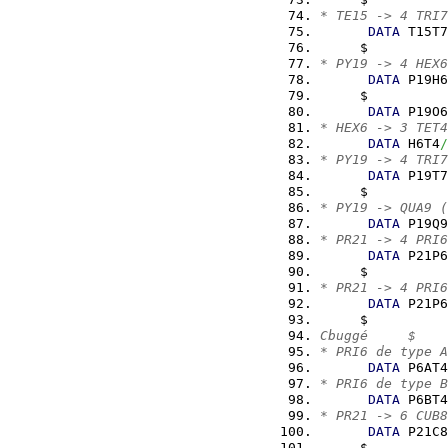
* TE15 -> 4 TRI7
DATA
 T15T7
     $          
* PY19 -> 4 HEX6
DATA
 P19H6
     $          
DATA
 P19O6
* HEX6 -> 3 TET4
DATA
 H6T4
/
* PY19 -> 4 TRI7
DATA
 P19T7
     $          
* PY19 -> QUA9 (
DATA
 P19Q9
* PR21 -> 4 PRI6
DATA
 P21P6
     $          
* PR21 -> 4 PRI6
DATA
 P21P6
     $          
Cbuggé     $    
* PRI6 de type A
DATA
 P6AT4
* PRI6 de type B
DATA
 P6BT4
* PR21 -> 6 CUB8
DATA
 P21C8
     $          