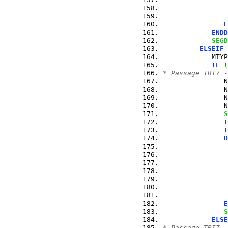
                
E
ENDD
SEGD
ELSEIF
            MTYP
IF
(
* Passage TRI7 -
               N
               N
               N
               N
S
               I
               I
D
                
                
                
E
S
ELSE
* Passage TRI7 -