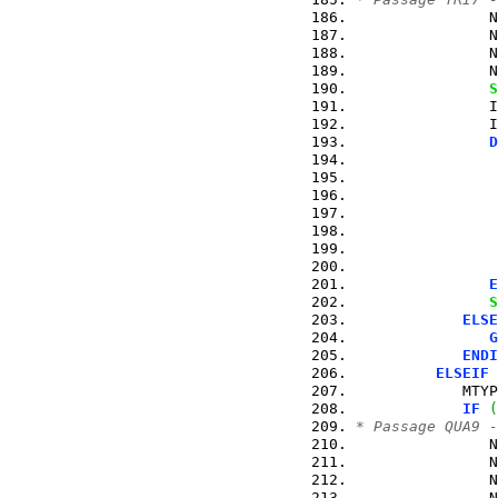
               N
               N
               N
               N
S
               I
               I
D
                
                
                
E
S
ELSE
G
ENDI
ELSEIF
            MTYP
IF
(
* Passage QUA9 -
               N
               N
               N
               N