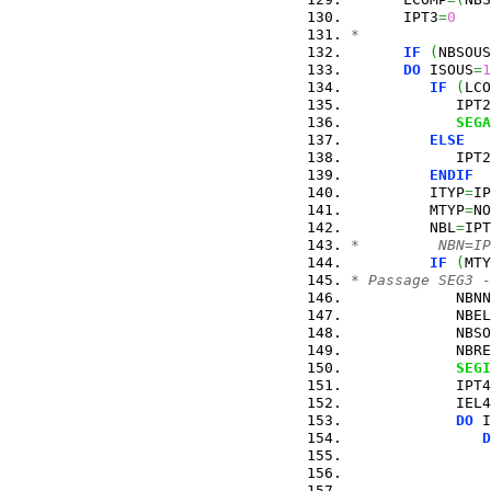
      IPT3
=
0
*
IF
(
NBSOUS
DO
 ISOUS
=
1
IF
(
LCO
            IPT2
SEGA
ELSE
            IPT2
ENDIF
         ITYP
=
IP
         MTYP
=
NO
         NBL
=
IPT
*         NBN=IP
IF
(
MTY
* Passage SEG3 -
            NBNN
            NBEL
            NBSO
            NBRE
SEGI
            IPT4
            IEL4
DO
 I
D
                
                