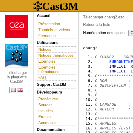
Accueil
Télécharger chang2.eso
Présentation
Retour à la liste
Tutoriels et vidéos
Numérotation des lignes :
Formations
Utilisateurs
Notices
Notices thématiques
C CHANG2    SOUR
Exemples
SUBROUTINE
IMPLICIT
R
Exemples
IMPLICIT
I
thématiques
Télécharger
C***************
la plaquette
FAQ
C NOM         : 
Cast3M
Support Cast3M
C DESCRIPTION : 
C               
Développeurs
C
Procédures
C
C LANGAGE     : 
Sources
C AUTEUR      : 
Includes
C               
Erreurs
C***************
Anomalies
C APPELES       
C APPELES (E/S) 
Documentation
C APPELES (BLAS)