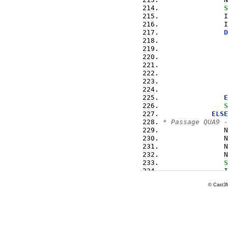
S
               I
               I
D
                
                
                
E
S
ELSE
* Passage QUA9 -
               N
               N
               N
               N
S
               I
               I
© Cast3M
D
                
                