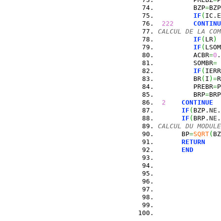
         BZP
=
BZP
IF
(
IC.
E
222
CONTINU
CALCUL DE LA COM
IF
(
LR
)
IF
(
LSOM
         ACBR
=
0
.
         SOMBR
=
IF
(
IERR
         BR
(
I
)
=
R
         PREBR
=
P
         BRP
=
BRP
2
CONTINUE
IF
(
BZP.
NE
.
IF
(
BRP.
NE
.
CALCUL DU MODULE
      BP
=
SQRT
(
BZ
RETURN
END