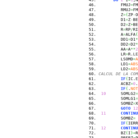
         FMUJ
=
FM
         RMUJ
=
FM
         Z
=
(
ZP
-
O
         D1
=
Z
-
BE
         D2
=
Z
+
BE
         R
=
RP
/
RI
         A
=
ALFA
(
         DD1
=
D1
*
         DD2
=
D2
*
         AA
=
A
**
2
         LR
=
R.
LE
         LSOMD
=
A
         LD1
=
ABS
         LD2
=
ABS
CALCUL DE LA COM
IF
(
IC.
E
         ACBZ
=
0
.
IF
(
.
NOT
10
      SOMLG2
=
         SOMLG1
=
         SOMBZ
=
X
GOTO
12
11
CONTINU
         SOMBZ
=
IF
(
IERR
12
CONTINU
         BZ
(
I
)
=
R
         PREBZ
=
P