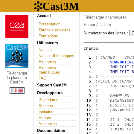
Accueil
Télécharger chambo.eso
Présentation
Retour à la liste
Tutoriels et vidéos
Numérotation des lignes :
Formations
Utilisateurs
Notices
Notices thématiques
C CHAMBO    SOUR
Exemples
SUBROUTINE
IMPLICIT
I
Exemples
IMPLICIT
R
thématiques
Télécharger
C---------------
la plaquette
FAQ
CALCUL DU CHAMP 
Cast3M
Support Cast3M
C     IUN INDIQU
C               
Développeurs
C     CHAMP EN  
Procédures
C     DIMENSIONS
C     DENSITE DE
Sources
C     FMUJ=MU*DE
Includes
C
Erreurs
C     IC=1  CALC
Anomalies
C     IC=2  CALC
C     IC#1#2 CAL
Documentation
C---------------