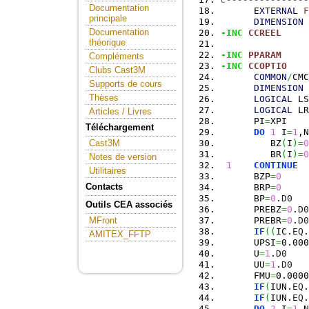
Documentation
EXTERNAL
F
principale
DIMENSION
 
Documentation
-INC
CCREEL
théorique
-INC
PPARAM
Compléments
-INC
CCOPTIO
Clubs Cast3M
COMMON
/
CMC
Supports de cours
DIMENSION
 
Thèses
LOGICAL
 LS
LOGICAL
 LR
Articles / Livres
      PI
=
XPI
Téléchargement
DO
1
 I
=
1
,N
         BZ
(
I
)
=
0
Cast3M
         BR
(
I
)
=
0
Notes de version
1
CONTINUE
Utilitaires
      BZP
=
0
Contacts
      BRP
=
0
      BP
=
0
.
D0
Outils CEA associés
      PREBZ
=
0
.
D0
      PREBR
=
0
.
D0
MFront
IF
(
(
IC.
EQ
.
AMITEX_FFTP
      UPSI
=
0.000
      U
=
1
.
D0
      UU
=
1
.
D0
      FMU
=
0.0000
IF
(
IUN.
EQ
.
IF
(
IUN.
EQ
.
DO
2
 I
=
1
,N