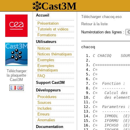
Accueil
Télécharger chacoq.eso
Présentation
Retour à la liste
Tutoriels et vidéos
Numérotation des lignes :
Formations
Utilisateurs
Notices
Notices thématiques
C CHACOQ    SOUR
Exemples
C===============
Exemples
C=              
thématiques
Télécharger
C=              
la plaquette
FAQ
C=              
Cast3M
Support Cast3M
C=  Fonction :  
C=  ----------  
Développeurs
C=   Calcul des 
Procédures
C    des element
C=              
Sources
C=  Parametres :
Includes
C=  ------------
Erreurs
C=   IPMODL  (E)
Anomalies
C=   IFORMU  (E)
C=   IPCHSO  (E)
Documentation
C=   IPCHEB  (E)