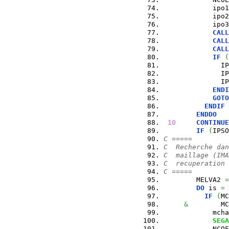
            ipo1
            ipo2
            ipo3
CALL
CALL
CALL
IF
(
              IP
              IP
              IP
ENDI
GOTO
ENDIF
ENDDO
10
CONTINUE
IF
(
IPSO
C =====
C  Recherche dan
C  maillage (IMA
C  recuperation 
C =====
        MELVA2 
=
DO
 is 
=
IF
(
MC
&
        MC
            mcha
SEGA
            NCOE