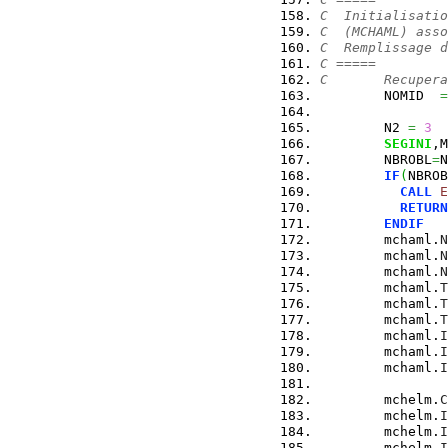
C  Initialisatio
C  (MCHAML) asso
C  Remplissage d
C =====
C       Recupera
        NOMID  
=
        N2 
=
3
SEGINI
,M
        NBROBL
=
N
IF
(
NBROB
CALL
E
RETURN
ENDIF
        mchaml.
N
        mchaml.
N
        mchaml.
N
        mchaml.
T
        mchaml.
T
        mchaml.
T
        mchaml.
I
        mchaml.
I
        mchaml.
I
        mchelm.
C
        mchelm.
I
        mchelm.
I
        mchelm.
I