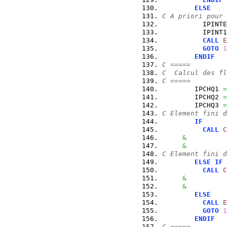
ELSE
C A priori pour 
          IPINTE
          IPINT1
CALL
E
GOTO
1
ENDIF
C =====
C  Calcul des fl
C =====
        IPCHQ1 
=
        IPCHQ2 
=
        IPCHQ3 
=
C Element fini d
IF
CALL
C
&
          
&
          
C Element fini d
ELSE
IF
CALL
C
&
          
&
          
ELSE
CALL
E
GOTO
1
ENDIF
C =====