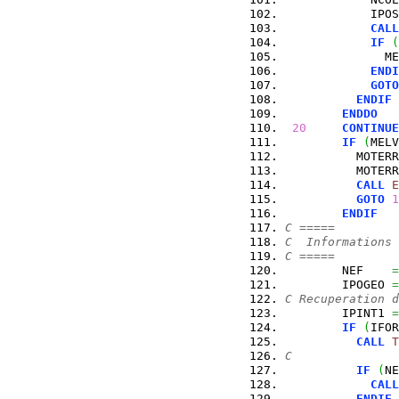
            IPOS
CALL
IF
(
              ME
ENDI
GOTO
ENDIF
ENDDO
20
CONTINUE
IF
(
MELV
          MOTERR
          MOTERR
CALL
E
GOTO
1
ENDIF
C =====
C  Informations
C =====
        NEF    
=
        IPOGEO 
=
C Recuperation 
        IPINT1 
=
IF
(
IFOR
CALL
T
C               
IF
(
NE
CALL
ENDIF