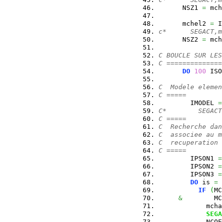
      NSZ1 
=
 mch
      mchel2 
=
 I
c*      SEGACT,m
      NSZ2 
=
 mch
C BOUCLE SUR LES
C ==============
DO
100
 ISO
C  Modele elemen
C =====
        IMODEL 
=
C*        SEGACT
C =====
C  Recherche dan
C  associee au m
C  recuperation 
C =====
        IPSON1 
=
        IPSON2 
=
        IPSON3 
=
DO
 is 
=
IF
(
MC
&
        MC
            mcha
SEGA
            NCOE