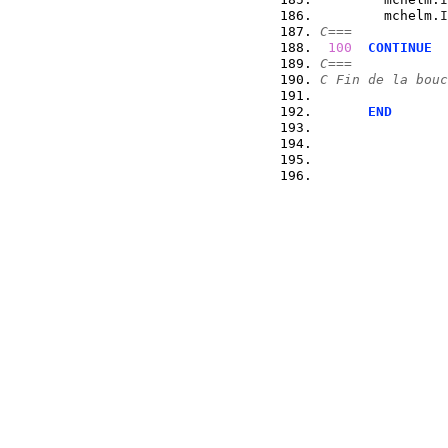
        mchelm.
I
C===
100
CONTINUE
C===
C Fin de la bouc
END