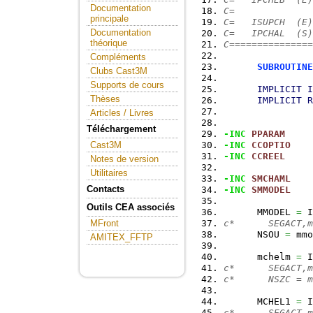
Documentation
C=              
principale
C=   ISUPCH  (E)
Documentation
C=   IPCHAL  (S)
théorique
C===============
Compléments
SUBROUTINE
Clubs Cast3M
Supports de cours
IMPLICIT
I
Thèses
IMPLICIT
R
Articles / Livres
Téléchargement
-INC
PPARAM
-INC
CCOPTIO
Cast3M
-INC
CCREEL
Notes de version
Utilitaires
-INC
SMCHAML
Contacts
-INC
SMMODEL
Outils CEA associés
      MMODEL 
=
 I
c*      SEGACT,m
MFront
      NSOU 
=
 mmo
AMITEX_FFTP
      mchelm 
=
 I
c*      SEGACT,m
c*      NSZC = m
      MCHEL1 
=
 I
c*      SEGACT,m