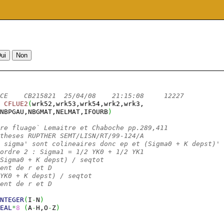
CE    CB215821  25/04/08    21:15:08     12227          
CFLUE2
(
wrk52,wrk53,wrk54,wrk2,wrk3,
NBPGAU,NBGMAT,NELMAT,IFOURB
)
re fluage` Lemaitre et Chaboche pp.289,411
theses RUPTHER SEMT/LISN/RT/99-124/A
 sigma' sont colineaires donc ep et (Sigma0 + K depst)' 
ordre 2 : Sigma1 = 1/2 YK0 + 1/2 YK1
Sigma0 + K depst) / seqtot
ent de r et D
YK0 + K depst) / seqtot
ent de r et D
NTEGER
(
I
-
N
)
EAL
*
8
(
A
-
H,O
-
Z
)