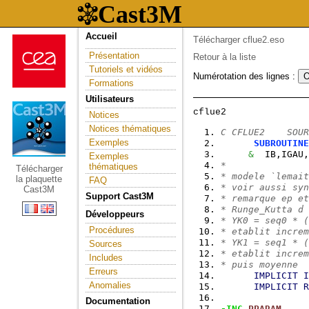
Accueil
Télécharger cflue2.eso
Présentation
Retour à la liste
Tutoriels et vidéos
Numérotation des lignes :
Formations
Utilisateurs
Notices
Notices thématiques
C CFLUE2    SOUR
Exemples
SUBROUTINE
&
  IB,IGAU,
Exemples
*
thématiques
Télécharger
* modele `lemait
la plaquette
FAQ
* voir aussi syn
Cast3M
Support Cast3M
* remarque ep et
* Runge_Kutta d 
Développeurs
* YK0 = seq0 * (
Procédures
* etablit increm
* YK1 = seq1 * (
Sources
* etablit increm
Includes
* puis moyenne
Erreurs
IMPLICIT
I
Anomalies
IMPLICIT
R
Documentation
-INC
PPARAM