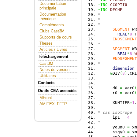
Documentation
-INC
CCOPTIO
principale
-INC
DECHE
Documentation
*
théorique
*
*
Compléments
SEGMENT
 WR
Clubs Cast3M
REAL
*
8
 T
Supports de cours
ENDSEGMENT
Thèses
*
SEGMENT
 WR
Articles / Livres
REAL
*
8
W
Téléchargement
ENDSEGMENT
*
Cast3M
dimension
 
Notes de version
&
DIV
(
8
)
,CRI
Utilitaires
Contacts
      d0 
=
 var0
(
Outils CEA associés
      r0 
=
 var0
(
MFront
      XUNTIER
=
1
.
AMITEX_FFTP
* cas isotrope
      ip1 
=
4
*
      youn0 
=
 xm
      sigy0 
=
 xm
      xn0 
=
 xmat