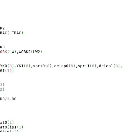
K2
RAC
(
LTRAC
)
K3
ORK
(
LW
)
,WORK2
(
LW2
)
YK0
(
8
)
,YK1
(
8
)
,spri0
(
8
)
,delep0
(
8
)
,spri1
(
8
)
,delep1
(
8
)
,
GI
(
12
)
3
)
2
)
D0
/
3
.
D0
at0
(
1
)
at0
(
ip1
+
1
)
0
(
ip1
+
2
)