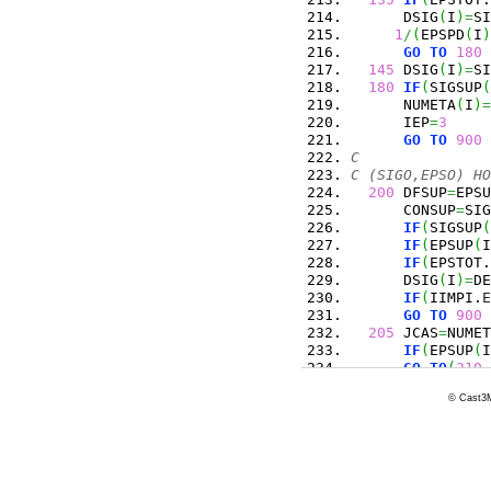
      DSIG
(
I
)
=
SI
1
/
(
EPSPD
(
I
)
GO
TO
180
145
 DSIG
(
I
)
=
SI
180
IF
(
SIGSUP
(
      NUMETA
(
I
)
=
      IEP
=
3
GO
TO
900
C
C (SIGO,EPSO) HO
200
 DFSUP
=
EPSU
      CONSUP
=
SIG
IF
(
SIGSUP
(
IF
(
EPSUP
(
I
IF
(
EPSTOT.
      DSIG
(
I
)
=
DE
IF
(
IIMPI.
E
GO
TO
900
205
 JCAS
=
NUMET
IF
(
EPSUP
(
I
GO
TO
(
210
,
210
IF
(
EPSTOT.
© Cast3M
      DSIG
(
I
)
=
DE
IF
(
SIGSUP
(
      NUMETA
(
I
)
=
GO
TO
900
C
C (SIGO,EPSO) SU