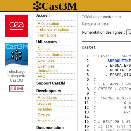
Accueil
Télécharger castet.eso
Présentation
Retour à la liste
Tutoriels et vidéos
Numérotation des lignes :
Formations
Utilisateurs
Notices
Notices thématiques
C CASTET    SOUR
Exemples
SUBROUTINE
     . 
EPSNA
,EPS
Exemples
     . 
NUMETA
,EP
thématiques
Télécharger
     . 
EPSPD
,SIG
la plaquette
FAQ
C
Cast3M
Support Cast3M
C S.P. APPELE PA
C ENTREE : DSIG=
Développeurs
C
Procédures
C  COURBE DEMI-S
C            O-A
Sources
C            A-B
Includes
C            B-C
Erreurs
C
Anomalies
C L ETAT DE L EL
C LE 1ER  CHIFFR
Documentation
C LE 2EME CHIFFR