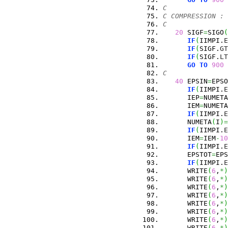
C
C COMPRESSION : 
C
20
 SIGF
=
SIGO
(
IF
(
IIMPI.
E
IF
(
SIGF.
GT
IF
(
SIGF.
LT
GO
TO
900
C
40
 EPSIN
=
EPSO
IF
(
IIMPI.
E
      IEP
=
NUMETA
      IEM
=
NUMETA
IF
(
IIMPI.
E
      NUMETA
(
I
)
=
IF
(
IIMPI.
E
      IEM
=
IEM
-
10
IF
(
IIMPI.
E
      EPSTOT
=
EPS
IF
(
IIMPI.
E
      WRITE
(
6
,
*
)
      WRITE
(
6
,
*
)
      WRITE
(
6
,
*
)
      WRITE
(
6
,
*
)
      WRITE
(
6
,
*
)
      WRITE
(
6
,
*
)
      WRITE
(
6
,
*
)
      WRITE
(
6
,
*
)