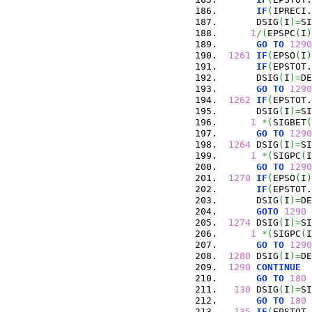
IF
(
IPRECI.
      DSIG
(
I
)
=
SI
1
/
(
EPSPC
(
I
)
GO
TO
1290
1261
IF
(
EPSO
(
I
)
IF
(
EPSTOT.
      DSIG
(
I
)
=
DE
GO
TO
1290
1262
IF
(
EPSTOT.
      DSIG
(
I
)
=
SI
1
*
(
SIGBET
(
GO
TO
1290
1264
 DSIG
(
I
)
=
SI
1
*
(
SIGPC
(
I
GO
TO
1290
1270
IF
(
EPSO
(
I
)
IF
(
EPSTOT.
      DSIG
(
I
)
=
DE
GOTO
1290
1274
 DSIG
(
I
)
=
SI
1
*
(
SIGPC
(
I
GO
TO
1290
1280
 DSIG
(
I
)
=
DE
1290
CONTINUE
GO
TO
180
130
 DSIG
(
I
)
=
SI
GO
TO
180
135
IF
(
EPSTOT.