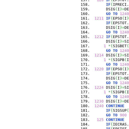
IF
(
IPRECI.
      DSIG
(
I
)
=
DE
GO
TO
1240
1211
IF
(
EPSO
(
I
)
IF
(
EPSTOT.
      DSIG
(
I
)
=
DE
GO
TO
1240
1212
IF
(
EPSTOT.
      DSIG
(
I
)
=
SI
1
*
(
SIGBET
(
GO
TO
1240
1214
 DSIG
(
I
)
=
SI
1
*
(
SIGPB
(
I
GO
TO
1240
1220
IF
(
EPSO
(
I
)
IF
(
EPSTOT.
      DSIG
(
I
)
=
DE
GO
TO
1240
1224
 DSIG
(
I
)
=
SI
1
*
(
SIGPB
(
I
GO
TO
1240
1230
 DSIG
(
I
)
=
DE
1240
CONTINUE
IF
(
SIGSUP
(
GO
TO
900
125
CONTINUE
IF
(
IECRAS.
IF
(
EPSTOT.