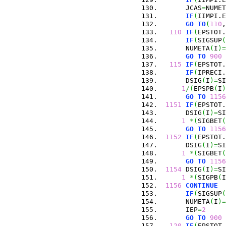
      JCAS
=
NUMET
IF
(
IIMPI.
E
GO
TO
(
110
,
110
IF
(
EPSTOT.
IF
(
SIGSUP
(
      NUMETA
(
I
)
=
GO
TO
900
115
IF
(
EPSTOT.
IF
(
IPRECI.
      DSIG
(
I
)
=
SI
1
/
(
EPSPB
(
I
)
GO
TO
1156
1151
IF
(
EPSTOT.
      DSIG
(
I
)
=
SI
1
*
(
SIGBET
(
GO
TO
1156
1152
IF
(
EPSTOT.
      DSIG
(
I
)
=
SI
1
*
(
SIGBET
(
GO
TO
1156
1154
 DSIG
(
I
)
=
SI
1
*
(
SIGPB
(
I
1156
CONTINUE
IF
(
SIGSUP
(
      NUMETA
(
I
)
=
      IEP
=
2
GO
TO
900
120
IF
(
EPSTOT.