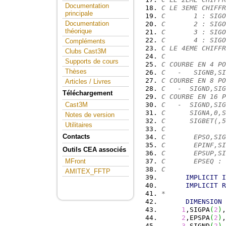
Documentation
C LE 3EME CHIFFR
principale
C       1 : SIGO
Documentation
C       2 : SIGO
théorique
C       3 : SIGO
C       4 : SIGO
Compléments
C LE 4EME CHIFFR
Clubs Cast3M
C
Supports de cours
C COURBE EN 4 PO
Thèses
C   -   SIGNB,SI
C COURBE EN 8 PO
Articles / Livres
C   -  SIGND,SIG
Téléchargement
C COURBE EN 16 P
C   -  SIGND,SIG
Cast3M
C      SIGNA,0,S
Notes de version
C      SIGBET(,5
Utilitaires
C
Contacts
C       EPSO,SIG
C       EPINF,SI
Outils CEA associés
C       EPSUP,SI
C       EPSEQ :
MFront
C
AMITEX_FFTP
IMPLICIT
I
IMPLICIT
R
*
DIMENSION
 
1
,SIGPA
(
2
)
,
2
,EPSPA
(
2
)
,
3
,SIGND
(
2
)
,