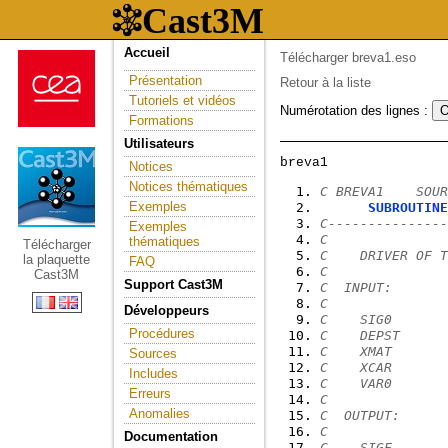
Accueil
Télécharger breva1.eso
Présentation
Retour à la liste
Tutoriels et vidéos
Numérotation des lignes :
Formations
Utilisateurs
Notices
Notices thématiques
C BREVA1    SOUR
Exemples
SUBROUTINE
C---------------
Exemples
C
thématiques
Télécharger
C    DRIVER OF 
la plaquette
FAQ
C
Cast3M
Support Cast3M
C  INPUT:
C
Développeurs
C    SIG0       
Procédures
C    DEPST      
C    XMAT       
Sources
C    XCAR       
Includes
C    VAR0       
Erreurs
C
Anomalies
C  OUTPUT:
C
Documentation
C    SIGF       