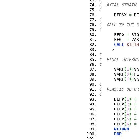
C  AXIAL STRAIN 
C
      DEPSX 
=
 DE
C
C  CALL TO THE S
C
      FEP0 
=
 SIG
      FE0  
=
 VAR
CALL
BILIN
     >          
C
C  FINAL INTERNA
C
      VARF
(
1
)
=
VA
      VARF
(
3
)
=
FE
      VARF
(
4
)
=
VA
C
C  PLASTIC DEFOR
C
      DEFP
(
1
)
=
 
      DEFP
(
2
)
=
      DEFP
(
3
)
=
      DEFP
(
4
)
=
      DEFP
(
5
)
=
      DEFP
(
6
)
=
RETURN
END