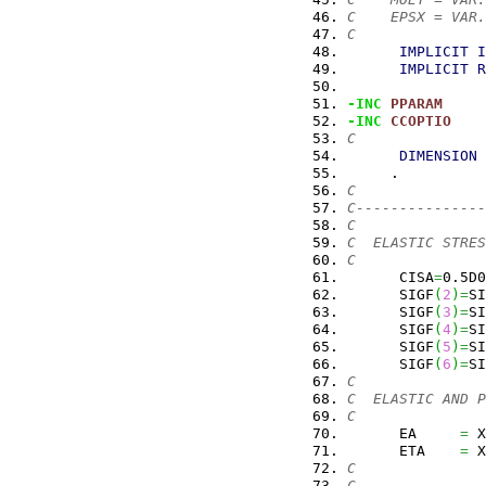
C    EPSX = VAR.
C
IMPLICIT
I
IMPLICIT
R
-INC
PPARAM
-INC
CCOPTIO
C
DIMENSION
 
     .          
C
C---------------
C
C  ELASTIC STRES
C
      CISA
=
0.5D0
      SIGF
(
2
)
=
SI
      SIGF
(
3
)
=
SI
      SIGF
(
4
)
=
SI
      SIGF
(
5
)
=
SI
      SIGF
(
6
)
=
SI
C
C  ELASTIC AND P
C
      EA     
=
 X
      ETA    
=
 X
C
C