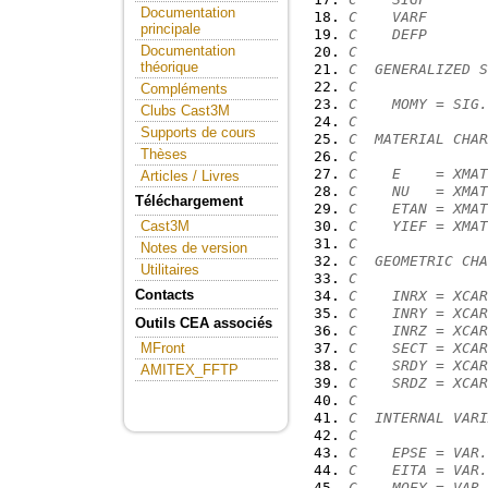
Documentation
C    VARF       
principale
C    DEFP       
Documentation
C
théorique
C  GENERALIZED S
C
Compléments
C    MOMY = SIG.
Clubs Cast3M
C
Supports de cours
C  MATERIAL CHAR
Thèses
C
C    E    = XMAT
Articles / Livres
C    NU   = XMAT
Téléchargement
C    ETAN = XMAT
C    YIEF = XMAT
Cast3M
C
Notes de version
C  GEOMETRIC CHA
Utilitaires
C
Contacts
C    INRX = XCAR
C    INRY = XCAR
Outils CEA associés
C    INRZ = XCAR
C    SECT = XCAR
MFront
C    SRDY = XCAR
AMITEX_FFTP
C    SRDZ = XCAR
C
C  INTERNAL VARI
C
C    EPSE = VAR.
C    EITA = VAR.
C    MOEY = VAR.