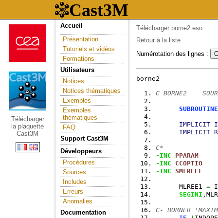
Accueil
Télécharger borne2.eso
Présentation
Retour à la liste
Tutoriels et vidéos
Numérotation des lignes :
Formations
Utilisateurs
Notices
Notices thématiques
C BORNE2    SOUR
Exemples
SUBROUTINE
Exemples
thématiques
Télécharger
IMPLICIT
I
la plaquette
FAQ
IMPLICIT
R
Cast3M
Support Cast3M
C*
Développeurs
-INC
PPARAM
Procédures
-INC
CCOPTIO
-INC
SMLREEL
Sources
Includes
      MLREE1 
=
 I
Erreurs
SEGINI
,MLR
Anomalies
C- BORNER 'MAXIM
Documentation
IF
(
INDOPE