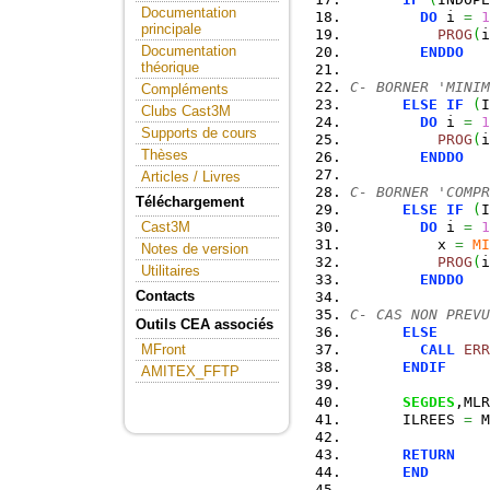
Documentation
DO
 i 
=
1
principale
PROG
(
i
Documentation
ENDDO
théorique
C- BORNER 'MINIM
Compléments
ELSE
IF
(
I
Clubs Cast3M
DO
 i 
=
1
Supports de cours
PROG
(
i
Thèses
ENDDO
Articles / Livres
C- BORNER 'COMPR
Téléchargement
ELSE
IF
(
I
DO
 i 
=
1
Cast3M
          x 
=
MI
Notes de version
PROG
(
i
Utilitaires
ENDDO
Contacts
C- CAS NON PREVU
Outils CEA associés
ELSE
CALL
ERR
MFront
ENDIF
AMITEX_FFTP
SEGDES
,MLR
      ILREES 
=
 M
RETURN
END