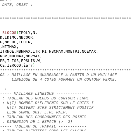
 DATE, OBJET :
********************************************************
BLOCOS
(
IPOLY,N,
D,IDIMC,NBCOOR,
G,NBCOL,ICOIN,
,NITMAX,
ITRNOE,NBNMAX,ITRTRI,NBCMAX,NOETRI,NOEMAX,
NBP,NBEMAX,NBPMAX,
PR,ILISS,EPSLIS,W,
CE,IERCOD,iarr
)
********************************************************
OS : MAILLAGE EN QUADRANGLE A PARTIR D'UN MAILLAGE
     LINEIQUE DE 4 COTES FORMANT UN CONTOUR FERME.
  :
----- MAILLAGE LINEIQUE ------------
 : TABLEAU DES NOEUDS DU CONTOUR FERME
 : N(I) NOMBRE D'ELEMENTS SUR LE COTES I
   N(I) DOIVENT ETRE STRICTEMENT POSITIF
   LEUR SOMME DOIT ETRE PAIR.
 : TABLEAU DES COORDONNEES DES POINTS
 : DIMENSION DE L'ESPACE (>= 2)
----- TABLEAU DE TRAVAIL ------------
 : TABLEAU D'ENTIERS POUR LES CALCULS