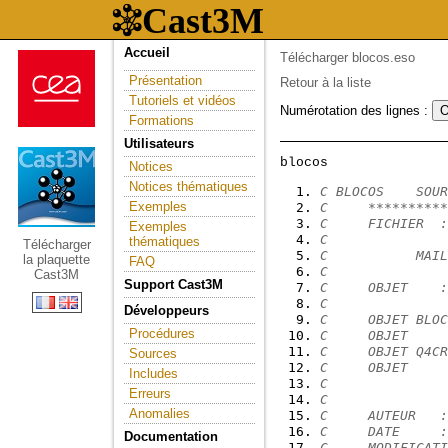
Accueil
Télécharger blocos.eso
Présentation
Retour à la liste
Tutoriels et vidéos
Numérotation des lignes :
Formations
Utilisateurs
Notices
Notices thématiques
C BLOCOS    SOUR
Exemples
C     **********
C     FICHIER  :
Exemples
C
thématiques
Télécharger
C           MAIL
la plaquette
FAQ
C
Cast3M
Support Cast3M
C     OBJET    :
C
Développeurs
C     OBJET BLOC
Procédures
C     OBJET     
C     OBJET Q4CR
Sources
C     OBJET     
Includes
C
Erreurs
C
Anomalies
C     AUTEUR   :
C     DATE     :
Documentation
C     MODIFICATI