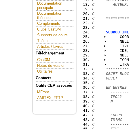
Documentation
C        AUTEUR,
principale
C
Documentation
C
théorique
C     **********
C
Compléments
C
Clubs Cast3M
SUBROUTINE
Supports de cours
     >      COOR
Thèses
     >      NBLI
     >      ITVL
Articles / Livres
     >      IDE,
Téléchargement
     >      NBE,
     >      ICOM
Cast3M
     >      ITRA
Notes de version
C     **********
Utilitaires
C     OBJET BLOC
Contacts
C     OBJET     
C
Outils CEA associés
C     EN ENTREE 
C       --------
MFront
C       IPOLY   
AMITEX_FFTP
C       N       
C               
C               
C       COORD   
C       IDIMC   
C       --------
C       ITVL    