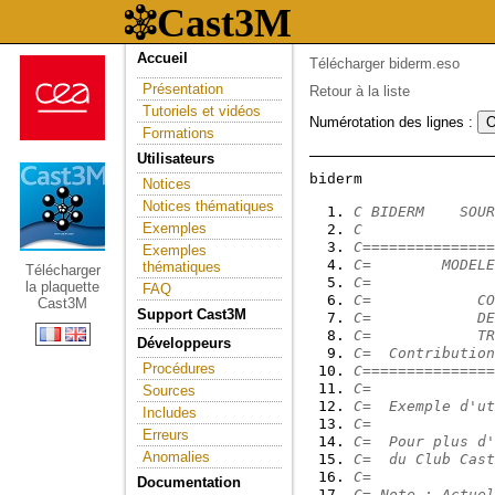
Accueil
Télécharger biderm.eso
Présentation
Retour à la liste
Tutoriels et vidéos
Numérotation des lignes :
Formations
Utilisateurs
Notices
Notices thématiques
C BIDERM    SOUR
Exemples
C
C===============
Exemples
C=        MODELE
thématiques
Télécharger
C=              
la plaquette
FAQ
C=            CO
Cast3M
Support Cast3M
C=            DE
C=            TR
Développeurs
C=  Contribution
Procédures
C===============
C=              
Sources
C=  Exemple d'ut
Includes
C=              
Erreurs
C=  Pour plus d'
Anomalies
C=  du Club Cast
C=              
Documentation
C= Note : Actuel