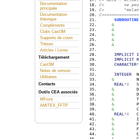
Documentation
C=        ne peu
principale
C=        "melan
Documentation
C===============
théorique
SUBROUTINE
&
          
Compléments
&
          
Clubs Cast3M
&
          
Supports de cours
&
          
Thèses
&
          
Articles / Livres
IMPLICIT
I
Téléchargement
IMPLICIT
R
CHARACTER
*
Cast3M
Notes de version
INTEGER
  
Utilitaires
&
         N
Contacts
REAL
*
8
   S
&
         D
Outils CEA associés
&
         D
&
         T
MFront
&
         P
AMITEX_FFTP
&
         C
REAL
*
8
   C
&
         I
&
         F
&
         F
&
         C
&
         C