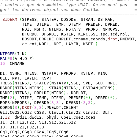
t contenir que des modèles type UMAT. On ne peut pas   =
ger" les derivees objectives dans Cast3m.              =
========================================================
BIDERM
(
STRESS, STATEV, DDSDDE, STRAN, DSTRAN,
         TIME, DTIME, TEMP, DTEMP, PREDEF, DPRED,
         NDI, NSHR, NTENS, NSTATV, PROPS, NPROPS,
         DFGRD0, DFGRD1, KSTEP, KINC,SSE,spd,scd,rpl,
         DDSDDT,DRPLDE,DRPLDT,cmname,coords,
drot
,PNEWDT,
         celent,NOEL, NPT, LAYER, KSPT 
)
NTEGER
(
I
-
N
)
EAL
*
8
(
A
-
H,O
-
Z
)
16
  CMNAME
NDI, NSHR, NTENS, NSTATV, NPROPS, KSTEP, KINC
OEL, NPT, LAYER, KSPT
TRESS
(
NTENS
)
, STATEV
(
NSTATV
)
,SSE, SPD, SCD, RPL,
DSDDE
(
NTENS,NTENS
)
, STRAN
(
NTENS
)
, DSTRAN
(
NTENS
)
,
DSDDT
(
NTENS
)
, DRPLDE
(
NTENS
)
, DRPLDT,
IME
(
2
)
, DTIME, TEMP, DTEMP, PREDEF
(
*
)
, DPRED
(
*
)
,
ROPS
(
NPROPS
)
, DFGRD0
(
3
,
3
)
, DFGRD1
(
3
,
3
)
,
OORDS
(
3
)
,
DROT
(
3
,
3
)
,PNEWDT,CELENT
G11,CG22,CG12,CG33, CInv11,CInv22,CInv12, DLT,
1,
I2
, dWdI1,dWdI2, phyd, Coe1,Coe2,Coe3
11,F21,F12,F22, S11,S12,S21,S22
13,F31,F23,F32,F33
Gg1,CGg2,CGg3,CGg4,CGg5,CGg6
2Gg1,C2Gg2,C2Gg3,C2Gg4,C2Gg5,C2Gg6