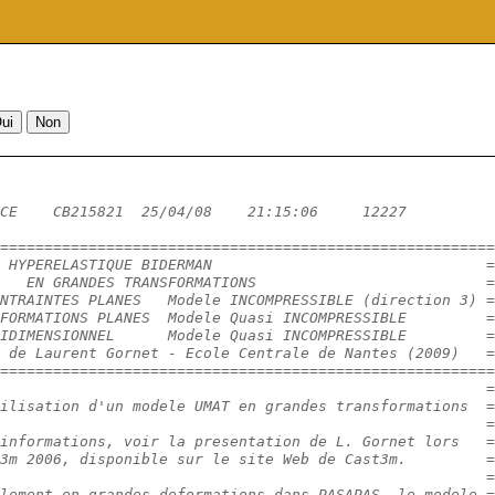
CE    CB215821  25/04/08    21:15:06     12227          
========================================================
 HYPERELASTIQUE BIDERMAN                               =
   EN GRANDES TRANSFORMATIONS                          =
NTRAINTES PLANES   Modele INCOMPRESSIBLE (direction 3) =
FORMATIONS PLANES  Modele Quasi INCOMPRESSIBLE         =
IDIMENSIONNEL      Modele Quasi INCOMPRESSIBLE         =
 de Laurent Gornet - Ecole Centrale de Nantes (2009)   =
========================================================
                                                       =
ilisation d'un modele UMAT en grandes transformations  =
                                                       =
informations, voir la presentation de L. Gornet lors   =
3m 2006, disponible sur le site Web de Cast3m.         =
                                                       =
lement en grandes deformations dans PASAPAS, le modele =