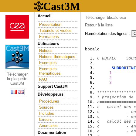
Accueil
Télécharger bbcalc.eso
Présentation
Retour à la liste
Tutoriels et vidéos
Numérotation des lignes :
Formations
Utilisateurs
Notices
Notices thématiques
C BBCALC    SOUR
Exemples
SUBROUTINE
Exemples
1
          
thématiques
Télécharger
2
          
la plaquette
FAQ
3
          
Cast3M
Support Cast3M
****************
Développeurs
* projection de 
Procédures
c===============
c   calcul des c
Sources
c           - en
Includes
c           - en
Erreurs
c   calcul des c
Anomalies
c           - en
c           - en
Documentation
c               