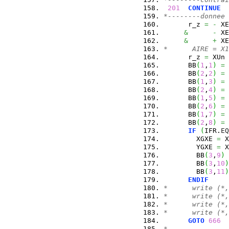
201
CONTINUE
*--------donnee 
      r_z 
=
-
 XE
&
-
 XE
&
+
 XE
*      AIRE = X1
      r_z 
=
 XUn 
      BB
(
1
,
1
)
=
 
      BB
(
2
,
2
)
=
 
      BB
(
1
,
3
)
=
 
      BB
(
2
,
4
)
=
 
      BB
(
1
,
5
)
=
 
      BB
(
2
,
6
)
=
 
      BB
(
1
,
7
)
=
 
      BB
(
2
,
8
)
=
 
IF
(
IFR.
EQ
        XGXE 
=
 X
        YGXE 
=
 X
        BB
(
3
,
9
)
        BB
(
3
,
10
)
        BB
(
3
,
11
)
ENDIF
*      write (*,
*      write (*,
*      write (*,
*      write (*,
GOTO
666
*