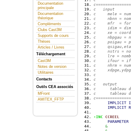
Documentation
c===============
principale
c   input
Documentation
c     mele = num
théorique
c     nbnn = nom
c     mfr  = for
Compléments
c     idim = dim
Clubs Cast3M
c     xe = coord
Supports de cours
c     nbpgau = n
Thèses
c     poigau = p
c     qsigau,eta
Articles / Livres
c     nstrs = no
Téléchargement
c     lre = nomb
c     ifour = if
Cast3M
c     nhrm = num
Notes de version
c     xdpge,ydpg
Utilitaires
c               
Contacts
c
c   output
Outils CEA associés
c      tableau d
c      tableau d
MFront
c===============
AMITEX_FFTP
IMPLICIT
I
IMPLICIT
R
-INC
CCREEL
PARAMETER
&
          
&
          