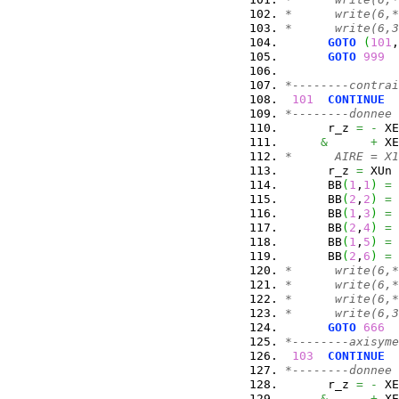
*      write(6,*
*      write(6,3
GOTO
(
101
,
GOTO
999
*--------contrai
101
CONTINUE
*--------donnee 
      r_z 
=
-
 XE
&
+
 XE
*      AIRE = X1
      r_z 
=
 XUn 
      BB
(
1
,
1
)
=
      BB
(
2
,
2
)
=
      BB
(
1
,
3
)
=
      BB
(
2
,
4
)
=
      BB
(
1
,
5
)
=
      BB
(
2
,
6
)
=
*      write(6,*
*      write(6,*
*      write(6,*
*      write(6,3
GOTO
666
*--------axisyme
103
CONTINUE
*--------donnee 
      r_z 
=
-
 XE
&
+
 XE