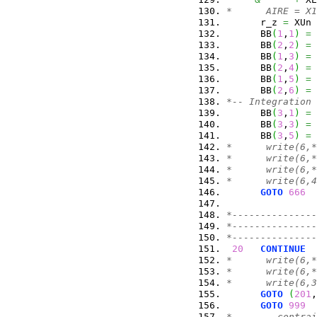
*      AIRE = X1
      r_z 
=
 XUn 
      BB
(
1
,
1
)
=
 
      BB
(
2
,
2
)
=
 
      BB
(
1
,
3
)
=
 
      BB
(
2
,
4
)
=
 
      BB
(
1
,
5
)
=
 
      BB
(
2
,
6
)
=
 
*-- Integration 
      BB
(
3
,
1
)
=
 
      BB
(
3
,
3
)
=
 
      BB
(
3
,
5
)
=
 
*      write(6,*
*      write(6,*
*      write(6,*
*      write(6,4
GOTO
666
*---------------
*---------------
*---------------
20
CONTINUE
*      write(6,*
*      write(6,*
*      write(6,3
GOTO
(
201
,
GOTO
999
*--------contrai