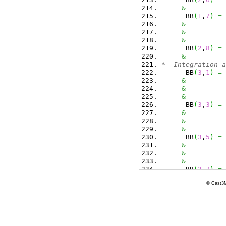
&
      BB
(
1
,
7
)
=
&
&
&
      BB
(
2
,
8
)
=
&
*- Integration a
      BB
(
3
,
1
)
=
&
&
&
      BB
(
3
,
3
)
=
&
&
&
      BB
(
3
,
5
)
=
&
&
&
      BB
(
3
,
7
)
=
&
© Cast3M
&
&
*      write (*,
*      write (*,
*      write (*,
*      write (*,