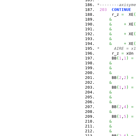
*--------axisyme
203
CONTINUE
      r_z 
=
  XE
(
&
&
+
 XE
(
&
&
+
 XE
(
&
&
+
 XE
(
*      AIRE = x1
      r_z 
=
 xUn 
      BB
(
1
,
1
)
=
&
&
&
      BB
(
2
,
2
)
=
&
      BB
(
1
,
3
)
=
&
&
&
      BB
(
2
,
4
)
=
&
      BB
(
1
,
5
)
=
&
&
&
      BB
(
2
,
6
)
=