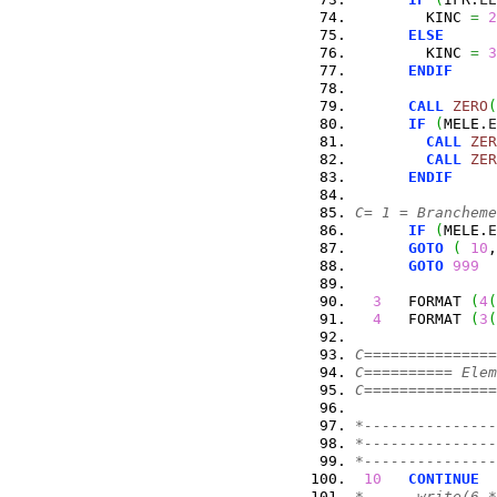
        KINC 
=
2
ELSE
        KINC 
=
3
ENDIF
CALL
ZERO
(
IF
(
MELE.
E
CALL
ZER
CALL
ZER
ENDIF
C= 1 = Brancheme
IF
(
MELE.
E
GOTO
(
10
,
GOTO
999
3
   FORMAT 
(
4
(
4
   FORMAT 
(
3
(
C===============
C========== Elem
C===============
*---------------
*---------------
*---------------
10
CONTINUE
*      write(6,*