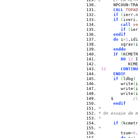
      NPCOUN
=
TRA
CALL
TOPAD
if
(
ierr.
n
if
(
iveri.
call
ve
if
(
ier
endif
do
 i
=
1
,idi
         xgrav
(
i
enddo
IF
(
KCMETR
DO
12
 I
            KCME
12
CONTINU
ENDIF
if
(
ldbg
)
         write
(
i
         write
(
i
         write
(
i
     $        
/
1
endif
*
* On essaie de m
*
if
(
kcmetr
*
         tsum
=
0
.
do
 j
=
1
,