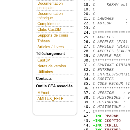
Documentation
C     KGRAV est 
principale
C
Documentation
C
théorique
C LANGAGE     : 
C AUTEUR      : 
Compléments
C               
Clubs Cast3M
C***************
Supports de cours
C APPELES       
Thèses
C APPELES (E/S) 
C APPELES (BLAS)
Articles / Livres
C APPELES (CALCU
Téléchargement
C APPELE PAR    
C***************
Cast3M
C SYNTAXE GIBIAN
Notes de version
C ENTREES       
Utilitaires
C ENTREES/SORTIE
Contacts
C SORTIES       
C CODE RETOUR (I
Outils CEA associés
C***************
C VERSION    : v
MFront
C HISTORIQUE : v
AMITEX_FFTP
C HISTORIQUE :
C HISTORIQUE :
C***************
-INC
PPARAM
-INC
CCOPTIO
-INC
CCREEL
-INC
TMATOP2