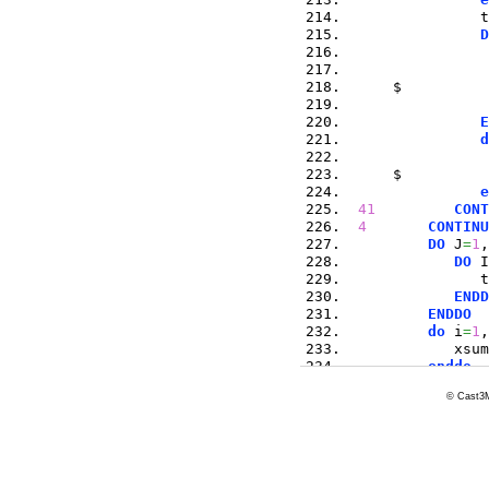
               t
D
                
     $          
E
d
                
     $          
e
41
CONT
4
CONTINU
DO
 J
=
1
,
DO
 I
               t
ENDD
ENDDO
do
 i
=
1
,
            xsum
enddo
         tsum
=
ts
© Cast3M
if
(
ldb
            writ
            writ
            writ
            writ
endif