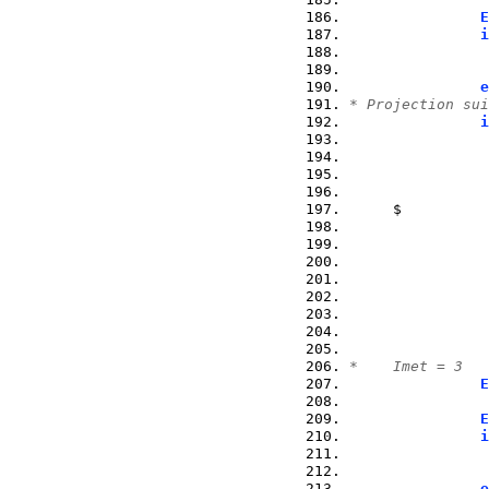
E
i
                
                
e
* Projection sui
i
                
                
     $          
                
                
                
                
*    Imet = 3
E
                
E
i
                
                
e