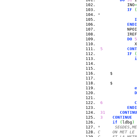
            INO
=
IF
(
*               
I
ENDI
            NPOI
            IREF
DO
5
               X
5
CONT
IF
(
i
                
                
     $          
                
     $          
e
D
                
6
C
ENDI
31
CONTINU
3
CONTINUE
if
(
ldbg
)
 
*      SEGDES,ME
C     ON MET LE 
C     ET LA METR