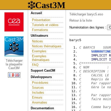
Accueil
Télécharger baryc5.eso
Présentation
Retour à la liste
Tutoriels et vidéos
Numérotation des lignes :
Formations
Utilisateurs
Notices
Notices thématiques
C BARYC5    SOUR
Exemples
SUBROUTINE
IMPLICIT
R
Exemples
IMPLICIT
I
thématiques
Télécharger
C***************
la plaquette
FAQ
C NOM         : 
Cast3M
Support Cast3M
C DESCRIPTION :
C     CALCUL LE 
Développeurs
C     Repris de 
Procédures
C     Par rappor
C     Gère le no
Sources
C
Includes
C     Par rappor
Erreurs
C     faire moin
Anomalies
C
C     Comme bary
Documentation
C