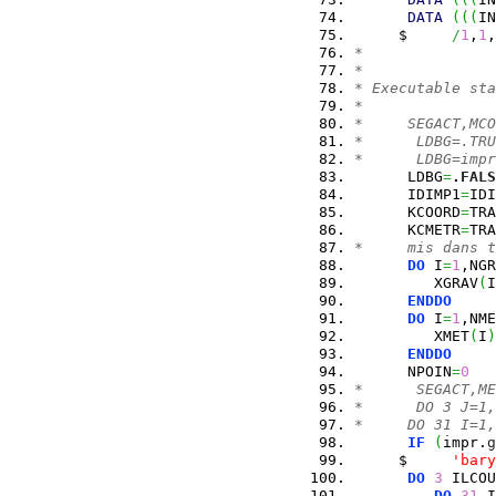
DATA
(
(
(
IN
     $     
/
1
,
1
,
*
*
* Executable sta
*
*     SEGACT,MCO
*      LDBG=.TRU
*      LDBG=impr
      LDBG
=
.
FALS
      IDIMP1
=
IDI
      KCOORD
=
TRA
      KCMETR
=
TRA
*     mis dans t
DO
 I
=
1
,NGR
         XGRAV
(
I
ENDDO
DO
 I
=
1
,NME
         XMET
(
I
)
ENDDO
      NPOIN
=
0
*      SEGACT,ME
*      DO 3 J=1,
*     DO 31 I=1,
IF
(
impr.
g
     $     
'bary
DO
3
 ILCOU
DO
31
 I