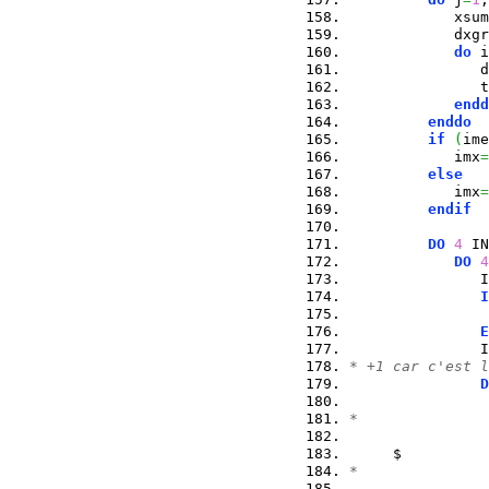
            xsum
            dxgr
do
 i
               d
               t
endd
enddo
if
(
ime
            imx
=
else
            imx
=
endif
DO
4
 IN
DO
4
               I
I
E
               I
* +1 car c'est l
D
*               
                
     $          
*               