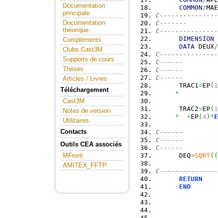
Documentation
COMMON
/
MAE
principale
C---------------
Documentation
C-------        
théorique
C---------------
DIMENSION
 
Compléments
DATA
 DEUX
/
Clubs Cast3M
C---------------
Supports de cours
C------         
Thèses
C------         
C------         
Articles / Livres
      TRAC1
=
EP
(
1
Téléchargement
*
Cast3M
      TRAC2
=
EP
(
1
Notes de version
*
+
EP
(
4
)
*
E
Utilitaires
Contacts
C------         
C------         
Outils CEA associés
C------         
      DEQ
=
SQRT
(
(
MFront
AMITEX_FFTP
C---------------
RETURN
END