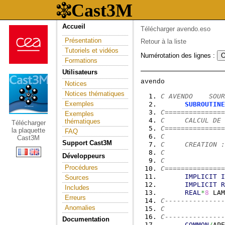
Accueil
Télécharger avendo.eso
Présentation
Retour à la liste
Tutoriels et vidéos
Numérotation des lignes :
Formations
Utilisateurs
Notices
Notices thématiques
C AVENDO    SOUR
Exemples
SUBROUTINE
C===============
Exemples
C     CALCUL DE 
thématiques
Télécharger
C===============
la plaquette
FAQ
C
Cast3M
Support Cast3M
C     CREATION :
C               
Développeurs
C               
Procédures
C===============
IMPLICIT
I
Sources
IMPLICIT
R
Includes
REAL
*
8
 LAM
Erreurs
C---------------
Anomalies
C               
C---------------
Documentation
COMMON
/
APE