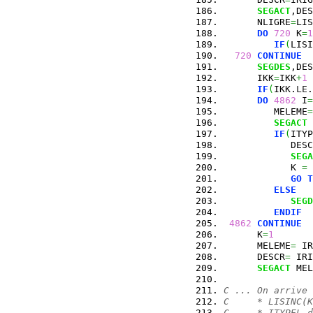
SEGACT
,DES
      NLIGRE
=
LIS
DO
720
 K
=
1
IF
(
LISI
720
CONTINUE
SEGDES
,DES
      IKK
=
IKK
+
1
IF
(
IKK.
LE
.
DO
4862
 I
=
         MELEME
=
SEGACT
 
IF
(
ITYP
            DESC
SEGA
            K 
=
GO
T
ELSE
SEGD
ENDIF
4862
CONTINUE
      K
=
1
      MELEME
=
 IR
      DESCR
=
 IRI
SEGACT
 MEL
C ... On arrive 
C     * LISINC(K
C     * ITYPEL d