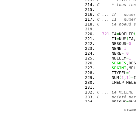
C     * tous les
C ... IA = numér
C ... I1 = numér
C     Ce noeud s
721
 IA
=
NOELEP
(
      I1
=
NUM
(
IA,
      NBSOUS
=
0
      NBNN
=
1
      NBREF
=
0
      NBELEM
=
1
SEGDES
,DES
SEGINI
,MEL
      ITYPEL
=
1
      NUM
(
1
,
1
)
=
I
      IMELP
=
MELE
C ... Le MELEME 
C     pointé par
      NBSOUS
=
NNV
      NBREF
=
0
© Cast3M
      NBNN
=
0
      NBELEM
=
0
SEGINI
,MEL
      LISOUS
(
1
)
=
DO
12
 I
=
1
,
         ipt1
=
ir