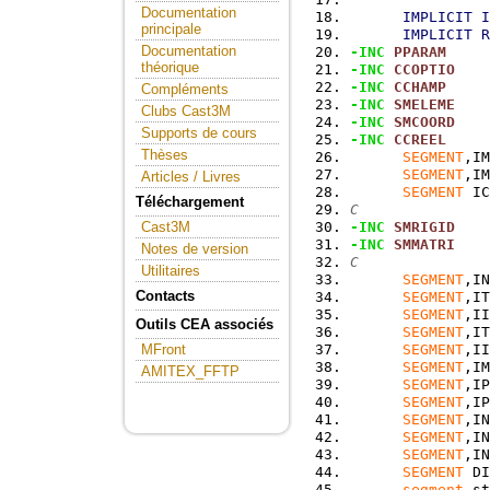
Documentation
IMPLICIT
I
principale
IMPLICIT
R
Documentation
-INC
PPARAM
théorique
-INC
CCOPTIO
-INC
CCHAMP
Compléments
-INC
SMELEME
Clubs Cast3M
-INC
SMCOORD
Supports de cours
-INC
CCREEL
Thèses
SEGMENT
,IM
SEGMENT
,IM
Articles / Livres
SEGMENT
 IC
Téléchargement
C
-INC
SMRIGID
Cast3M
-INC
SMMATRI
Notes de version
C
Utilitaires
SEGMENT
,IN
Contacts
SEGMENT
,IT
SEGMENT
,II
Outils CEA associés
SEGMENT
,IT
SEGMENT
,II
MFront
SEGMENT
,IM
AMITEX_FFTP
SEGMENT
,IP
SEGMENT
,IP
SEGMENT
,IN
SEGMENT
,IN
SEGMENT
,IN
SEGMENT
 DI
segment
 st