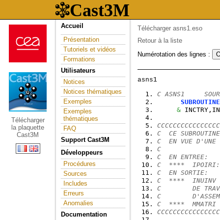
Accueil
Télécharger asns1.eso
Présentation
Retour à la liste
Tutoriels et vidéos
Numérotation des lignes :
Formations
Utilisateurs
Notices
Notices thématiques
C ASNS1     SOUR
Exemples
SUBROUTINE
&
 INCTRY,IN
Exemples
thématiques
Télécharger
CCCCCCCCCCCCCCCC
la plaquette
FAQ
C  CE SUBROUTINE
Cast3M
Support Cast3M
C  EN VUE D'UNE 
C
Développeurs
C  EN ENTREE:
Procédures
C  ****  IPOIRI:
C  EN SORTIE:
Sources
C  ****  INUINV 
Includes
C        DE TRAV
Erreurs
C        D'ASSEM
Anomalies
C  ****  MMATRI 
CCCCCCCCCCCCCCCC
Documentation