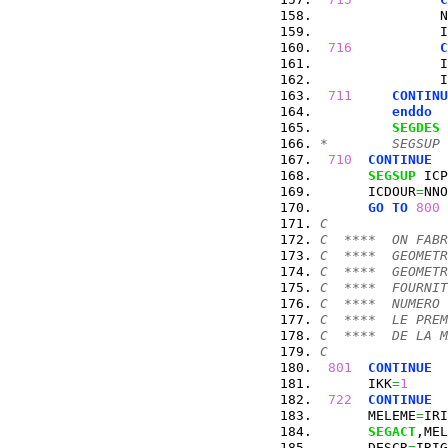
               N
               I
716
C
               I
               I
711
CONTINU
enddo
SEGDES
 
*        SEGSUP 
710
CONTINUE
SEGSUP
 ICP
      ICDOUR
=
NNO
GO
TO
800
C
C  ****  ON FABR
C  ****  GEOMETR
C  ****  GEOMETR
C  ****  FOURNIT
C  ****  NUMERO 
C  ****  LE PREM
C  ****  DE LA M
C
801
CONTINUE
      IKK
=
1
722
CONTINUE
      MELEME
=
IRI
SEGACT
,MEL
      DESCR
=
IRIG