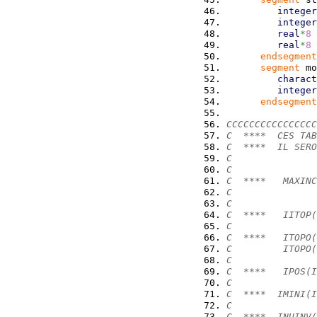
integer
integer
real
*
8
 
real
*
8
 
endsegment
segment
 mo
charact
integer
endsegment
CCCCCCCCCCCCCCCC
C  ****  CES TAB
C  ****  IL SERO
C
C
C  ****   MAXINC
C
C
C  ****   IITOP(
C               
C  ****   ITOPO(
C         ITOPO(
C               
C  ****   IPOS(I
C               
C  ****  IMINI(I
C               
C  ****  INUINV(