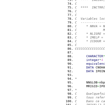
C
C  ****  INCTRR(
C               
C
C  Variables loc
C  -------------
C     * NNVA = N
C              M
C     * NLIGRE =
C     * IMELP = 
C     * ICDOUR =
C
CCCCCCCCCCCCCCCC
CHARACTER
*
integer
*
4
 
equivalenc
DATA
 CNOHA
DATA
 IPOIN
*
      NNGLOB
=
nbp
      MRIGID
=
IPO
*
C     Quelquefoi
C     tous refer
C     Dans ce ca
C     IRIGEL(2,I