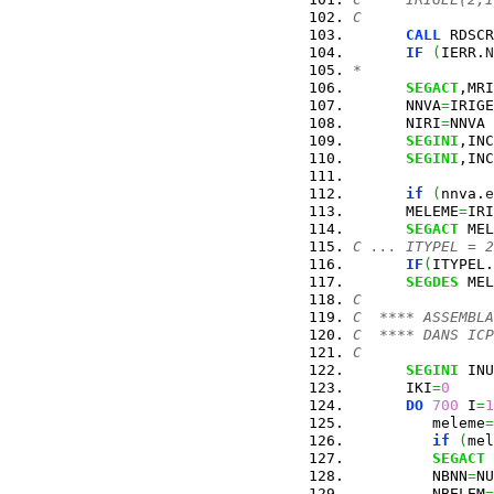
C
CALL
 RDSCR
IF
(
IERR.
N
*
SEGACT
,MRI
      NNVA
=
IRIGE
      NIRI
=
NNVA
SEGINI
,INC
SEGINI
,INC
if
(
nnva.
e
      MELEME
=
IRI
SEGACT
 MEL
C ... ITYPEL = 2
IF
(
ITYPEL.
SEGDES
 MEL
C
C  **** ASSEMBLA
C  **** DANS ICP
C
SEGINI
 INU
      IKI
=
0
DO
700
 I
=
1
         meleme
=
if
(
mel
SEGACT
 
         NBNN
=
NU
         NBELEM
=