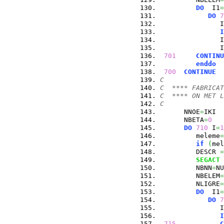
DO
  I1
=
DO
7
               I
I
               I
               I
701
CONTINU
enddo
700
CONTINUE
C
C  **** FABRICAT
C  **** ON MET L
C
      NNOE
=
IKI
      NBETA
=
0
DO
710
 I
=
1
         meleme
=
if
(
mel
         DESCR 
=
SEGACT
 
         NBNN
=
NU
         NBELEM
=
         NLIGRE
=
DO
  I1
=
DO
7
               I
I
715
C