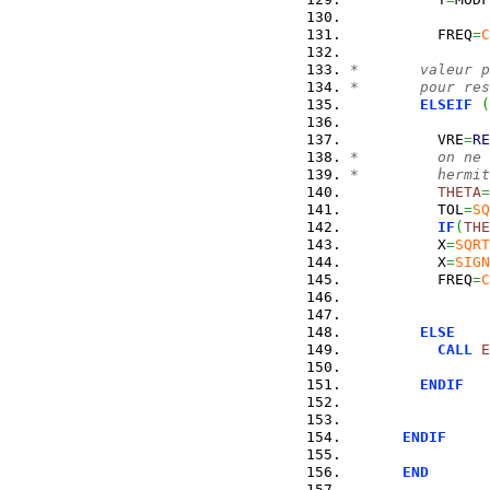
          FREQ
=
C
*       valeur p
*       pour res
ELSEIF
(
          VRE
=
RE
*         on ne 
*         hermit
THETA
=
          TOL
=
SQ
IF
(
THE
          X
=
SQRT
          X
=
SIGN
          FREQ
=
C
ELSE
CALL
E
ENDIF
ENDIF
END