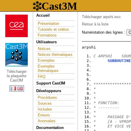
Accueil
Télécharger arpshi.eso
Présentation
Retour à la liste
Tutoriels et vidéos
Numérotation des lignes :
Formations
Utilisateurs
Notices
Notices thématiques
C ARPSHI    SOUR
Exemples
SUBROUTINE
Exemples
thématiques
Télécharger
la plaquette
FAQ
Cast3M
Support Cast3M
****************
*
Développeurs
*               
Procédures
*
* FONCTION:
Sources
* ---------
Includes
*
Erreurs
*     PASSAGE D'
Anomalies
*     [A - VPROP
*     ET VICE VE
Documentation
*