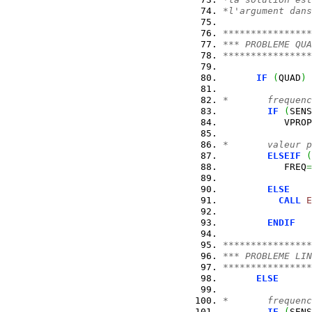
*l'argument dans
****************
*** PROBLEME QUA
****************
IF
(
QUAD
)
*       frequenc
IF
(
SENS
           VPROP
*       valeur p
ELSEIF
(
           FREQ
=
ELSE
CALL
E
ENDIF
****************
*** PROBLEME LIN
****************
ELSE
*       frequenc
IF
(
SENS