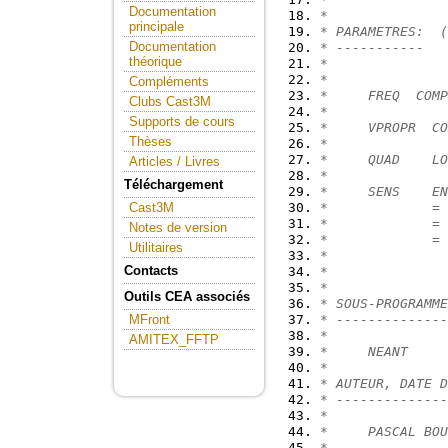
Documentation
*
principale
* PARAMETRES:  (
Documentation
* -----------
théorique
*
*
Compléments
*     FREQ  COMP
Clubs Cast3M
*
Supports de cours
*     VPROPR  CO
Thèses
*
*     QUAD    LO
Articles / Livres
*
Téléchargement
*     SENS    EN
*             = 
Cast3M
*             = 
Notes de version
*             = 
Utilitaires
*               
Contacts
*               
*
Outils CEA associés
* SOUS-PROGRAMME
* --------------
MFront
*
AMITEX_FFTP
*     NEANT
*
* AUTEUR, DATE D
* --------------
*
*     PASCAL BOU
*