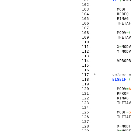
          MODF  
          RFREQ 
          RIMAG 
          THETAF
          MODV
=
(
          THETAV
          X
=
MODV
          Y
=
MODV
          VPROPR
*       valeur p
ELSEIF
(
          MODV
=
A
          RPROP 
          RIMAG 
          THETAV
          MODF
=
S
          THETAF
          X
=
MODF
          Y
=
MODF