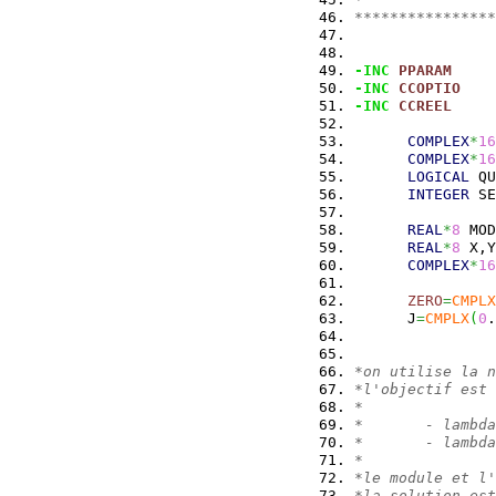
****************
-INC
PPARAM
-INC
CCOPTIO
-INC
CCREEL
COMPLEX
*
16
COMPLEX
*
16
LOGICAL
 QU
INTEGER
 SE
REAL
*
8
 MO
REAL
*
8
 X,Y
COMPLEX
*
16
ZERO
=
CMPLX
      J
=
CMPLX
(
0
.
*on utilise la n
*l'objectif est 
*
*       - lambda
*       - lambda
*
*le module et l'
*la solution est