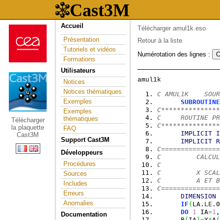
Accueil
Télécharger amul1k.eso
Présentation
Retour à la liste
Tutoriels et vidéos
Numérotation des lignes :
Formations
Utilisateurs
Notices
Notices thématiques
C AMUL1K    SOUR
Exemples
SUBROUTINE
C***************
Exemples
C     ROUTINE PR
thématiques
Télécharger
C***************
la plaquette
FAQ
IMPLICIT
I
Cast3M
Support Cast3M
IMPLICIT
R
C===============
Développeurs
C         CALCUL
Procédures
C
C         X SCAL
Sources
C         A ET B
Includes
C===============
Erreurs
DIMENSION
 
Anomalies
IF
(
LA.
LE
.0
DO
1
 IA
=
1
,
Documentation
      B
(
IA
)
=
X
*
A
(