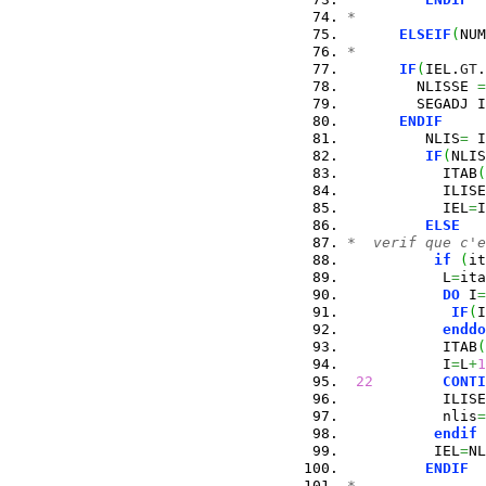
*
ELSEIF
(
NUM
*
IF
(
IEL.
GT
.
        NLISSE 
=
        SEGADJ I
ENDIF
         NLIS
=
 I
IF
(
NLIS
           ITAB
(
           ILISE
           IEL
=
I
ELSE
*  verif que c'e
if
(
it
           L
=
ita
DO
 I
=
IF
(
I
enddo
           ITAB
(
           I
=
L
+
1
22
CONTI
           ILISE
           nlis
=
endif
          IEL
=
NL
ENDIF
*