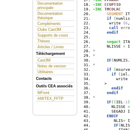
Documentation
-INC
CCOPTIO
principale
-INC
TMCOLAC
Documentation
SEGMENT
 IT
théorique
if
(
numlis
       write 
(
6
,
Compléments
call
erre
Clubs Cast3M
endif
Supports de cours
Thèses
segact
 ITA
      NLISSE 
=
 I
Articles / Livres
*
Téléchargement
*
IF
(
NUMLIS.
Cast3M
*
Notes de version
if
(
msurve
Utilitaires
if
(
iel.
Contacts
          write 
     >          
Outils CEA associés
endif
endif
MFront
*
AMITEX_FFTP
IF
(
(
IEL
-
1
)
        NLISSE 
=
        SEGADJ I
ENDIF
         NLIS
=
 I
IF
(
NLIS
           ITAB
(