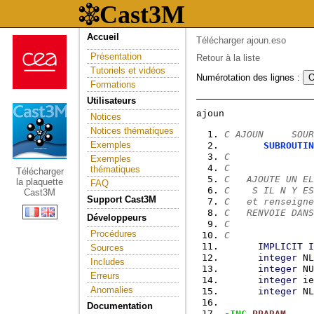
Accueil
Télécharger ajoun.eso
Présentation
Retour à la liste
Tutoriels et vidéos
Numérotation des lignes :
Formations
Utilisateurs
Notices
Notices thématiques
C AJOUN     SOUR
Exemples
SUBROUTIN
C
Exemples
C
thématiques
Télécharger
C   AJOUTE UN EL
la plaquette
FAQ
C    S IL N Y ES
Cast3M
Support Cast3M
C   et renseigne
C   RENVOIE DANS
Développeurs
C
Procédures
C
IMPLICIT
I
Sources
integer
 NL
Includes
integer
 NU
Erreurs
integer
 ie
Anomalies
integer
 NL
Documentation
-INC
PPARAM