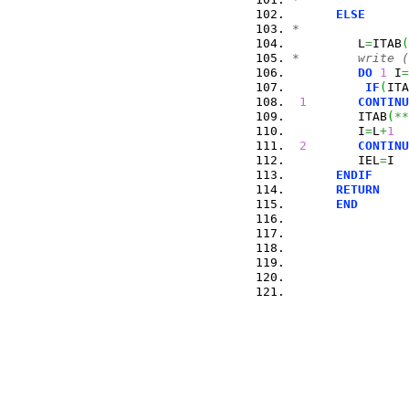
ELSE
*
         L
=
ITAB
(
*        write (
DO
1
 I
=
IF
(
ITA
1
CONTINU
         ITAB
(
**
         I
=
L
+
1
2
CONTINU
         IEL
=
I
ENDIF
RETURN
END