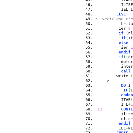
           ILISE
           IEL
=
I
ELSE
*  verif que c'e
           L
=
ita
          ier
=
0
if
(
nl
if
(
it
else
           ier
=
1
endif
if
(
ier
           moter
           inter
call
         write 
(
     >   L
DO
 I
=
IF
(
I
enddo
           ITAB
(
           I
=
L
+
1
12
CONTI
           ilise
           nlis
=
endif
          IEL
=
NL
ENDIF