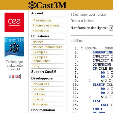
Accueil
Télécharger addima.eso
Présentation
Retour à la liste
Tutoriels et vidéos
Numérotation des lignes :
Formations
Utilisateurs
Notices
Notices thématiques
C ADDIMA    SOUR
Exemples
SUBROUTINE
IMPLICIT
I
Exemples
IMPLICIT
R
thématiques
Télécharger
DIMENSION
 
la plaquette
FAQ
IF
(
ICLE.
EQ
Cast3M
Support Cast3M
DO
1
 I
DO
1
 J
Développeurs
1
     A
(
J,I
)
Procédures
ELSEIF
(
ICL
DO
2
 I
Sources
DO
2
 J
Includes
2
     A
(
J,I
)
Erreurs
ELSE
Anomalies
CALL
E
ENDIF
Documentation
RETURN