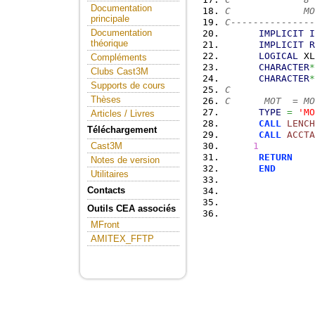
Documentation
C             MO
principale
C---------------
Documentation
IMPLICIT
I
théorique
IMPLICIT
R
LOGICAL
 XL
Compléments
CHARACTER
*
Clubs Cast3M
CHARACTER
*
Supports de cours
C
Thèses
C      MOT  = MO
TYPE
=
'MO
Articles / Livres
CALL
LENCH
Téléchargement
CALL
ACCTA
1
Cast3M
RETURN
Notes de version
END
Utilitaires
Contacts
Outils CEA associés
MFront
AMITEX_FFTP