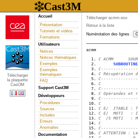
Accueil
Télécharger acmm.eso
Présentation
Retour à la liste
Tutoriels et vidéos
Numérotation des lignes :
Formations
Utilisateurs
Notices
Notices thématiques
C ACMM      SOUR
Exemples
SUBROUTINE
C---------------
Exemples
C Récupération d
thématiques
Télécharger
C---------------
la plaquette
FAQ
C
Cast3M
Support Cast3M
C---------------
C Opérandes et r
Développeurs
C---------------
Procédures
C
C E/  ITABLE : T
Sources
C E/  MOTI   : I
Includes
C  /S MOT1   : M
Erreurs
C
Anomalies
C---------------
C ATTENTION : Le
Documentation
C             8 