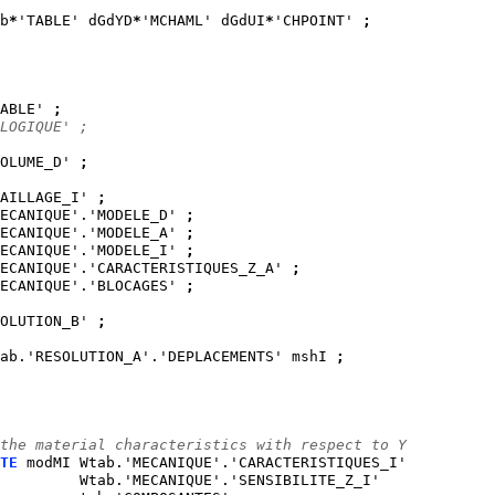
b
*
'TABLE' dGdYD
*
'MCHAML' dGdUI
*
'CHPOINT' 
;
ABLE' 
;
LOGIQUE' ;
OLUME_D' 
;
AILLAGE_I' 
;
ECANIQUE'.'MODELE_D' 
;
ECANIQUE'.'MODELE_A' 
;
ECANIQUE'.'MODELE_I' 
;
ECANIQUE'.'CARACTERISTIQUES_Z_A' 
;
ECANIQUE'.'BLOCAGES' 
;
OLUTION_B' 
;
ab.'RESOLUTION_A'.'DEPLACEMENTS' mshI 
;
the material characteristics with respect to Y
TE
 modMI Wtab.'MECANIQUE'.'CARACTERISTIQUES_I'
         Wtab.'MECANIQUE'.'SENSIBILITE_Z_I'