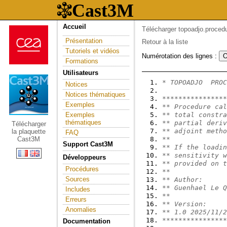
Accueil
Télécharger topoadjo.proced
Présentation
Retour à la liste
Tutoriels et vidéos
Numérotation des lignes :
Formations
Utilisateurs
* TOPOADJO  PROC
Notices
Notices thématiques
****************
Exemples
** Procedure cal
Exemples
** total constra
thématiques
** partial deriv
Télécharger
** adjoint metho
la plaquette
FAQ
Cast3M
**
Support Cast3M
** If the loadin
** sensitivity w
Développeurs
** provided on t
Procédures
**
Sources
** Author:
** Guenhael Le Q
Includes
**
Erreurs
** Version:
Anomalies
** 1.0 2025/11/2
****************
Documentation