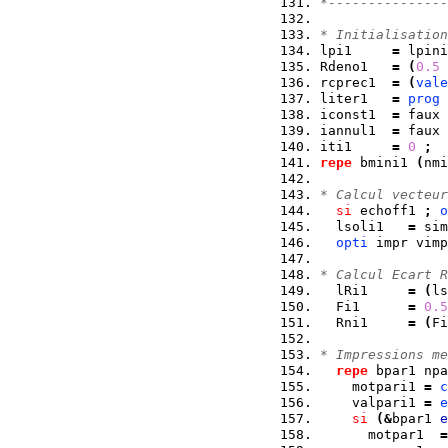
*---------------
* Initialisation
lpi1     
=
 lpini
Rdeno1   
=
(
0.5
rcprec1  
=
(
vale
liter1   
=
prog
iconst1  
=
 faux 
iannul1  
=
 faux 
iti1     
=
0
;
repe
 bmini1 
(
nmi
* Calcul vecteur
si
 echoff1 
;
o
  lsoli1   
=
 sim
opti
 impr vimp
* Calcul Ecart R
  lRi1     
=
(
ls
  Fi1      
=
0.5
  Rni1     
=
(
Fi
* Impressions me
repe
 bpar1 npa
    motpari1 
=
c
    valpari1 
=
e
si
(
&
bpar1 
e
      motpar1  
=