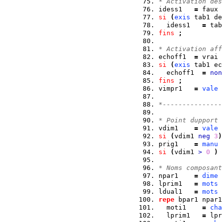
* Activation des
idess1   
=
 faux 
si
(
exis
 tab1 de
  idess1   
=
 tab
fins
;
* Activation aff
echoff1  
=
 vrai 
si
(
exis
 tab1 ec
  echoff1  
=
non
fins
;
vimpr1   
=
vale
 
*---------------
* Point dupport 
vdim1    
=
vale
si
(
vdim1 
neg
3
)
prig1    
=
manu
 
si
(
vdim1 
>
0
)
* Noms composant
npar1    
=
dime
 
lprim1   
=
mots
ldual1   
=
mots
repe
 bpar1 npar1
  moti1    
=
cha
  lprim1   
=
 lpr