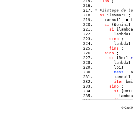
fins
;
* Pilotage de la
si
 ilevmar1 
;
    iannul1  
=
 f
si
(
&
bmini1 
si
 ilambda
        lambda1 
sino
;
        lambda1 
fins
;
sino
;
si
(
Rni1 
>
        lambda1 
        lpi1    
mess
 ' a
        iannul1 
iter
 bmi
sino
;
si
(
Rni1
          lambda
fins
;
fins
;
© Cast3M
fins
;
fins
;
* Stockage valeu
si
(
Rni1 
<
 Rnm