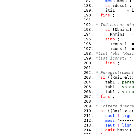
mess
 messi1 
si
 idess1 
;
 
    iti1     
=
 i
fins
;
* Indicateur d'a
si
(
&
bmini1 
      Rnmin1   
=
sino
;
      iconst1  
=
      iconst1  
=
*list (abs (Rni1
*list iconst1 ;
fins
;
* Enregistrement
si
(
(
Rni1 
&
lt
;
    tab1 . 
param
    tab1 . 
valeu
    tab1 . 
valeu
fins
;
* Critere d'arre
si
(
(
Rni1 
<
 cr
saut
1
lign
mess
 '
------
saut
1
lign
quit
 bmini1 