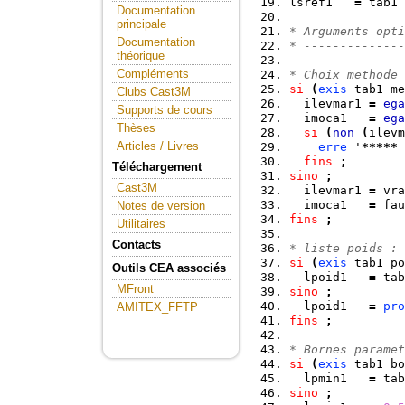
lsref1   
=
 tab1 
Documentation
principale
* Arguments opti
Documentation
* --------------
théorique
Compléments
* Choix methode 
si
(
exis
 tab1 me
Clubs Cast3M
  ilevmar1 
=
ega
Supports de cours
  imoca1   
=
ega
Thèses
si
(
non
(
ilevm
Articles / Livres
erre
 '
*****
 
fins
;
Téléchargement
sino
;
Cast3M
  ilevmar1 
=
 vra
  imoca1   
=
 fau
Notes de version
fins
;
Utilitaires
Contacts
* liste poids :
si
(
exis
 tab1 po
Outils CEA associés
  lpoid1   
=
 tab
MFront
sino
;
  lpoid1   
=
pro
AMITEX_FFTP
fins
;
* Bornes paramet
si
(
exis
 tab1 bo
  lpmin1   
=
 tab
sino
;