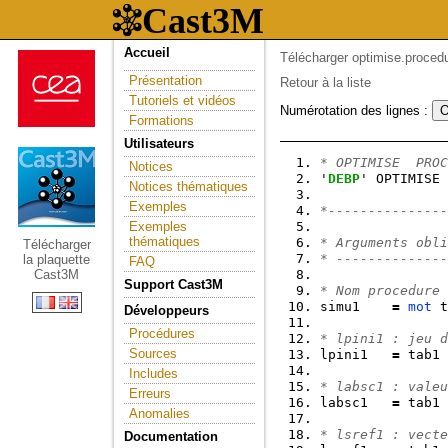
Accueil
Télécharger optimise.proced
Présentation
Retour à la liste
Tutoriels et vidéos
Numérotation des lignes :
Formations
Utilisateurs
* OPTIMISE  PROC
Notices
'
DEBP
' OPTIMISE 
Notices thématiques
Exemples
*---------------
Exemples
thématiques
* Arguments obli
Télécharger
* --------------
la plaquette
FAQ
Cast3M
Support Cast3M
* Nom procedure 
simu1    
=
mot
 t
Développeurs
Procédures
* lpini1 : jeu d
Sources
lpini1   
=
 tab1 
Includes
* labsc1 : valeu
Erreurs
labsc1   
=
 tab1 
Anomalies
* lsref1 : vecte
Documentation