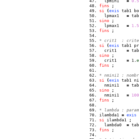
  lpmin1   
=
0.5
fins
;
si
(
exis
 tab1 bo
  lpmax1   
=
 tab
sino
;
  lpmax1   
=
1.5
fins
;
* crit1  : crite
si
(
exis
 tab1 pr
  crit1    
=
 tab
sino
;
  crit1    
=
 1.
e
fins
;
* nmini1 : nombr
si
(
exis
 tab1 ni
  nmini1   
=
 tab
sino
;
  nmini1   
=
100
fins
;
* lambda : param
ilambda1 
=
exis
 
si
 ilambda1 
;
  lambda0  
=
 tab
fins
;