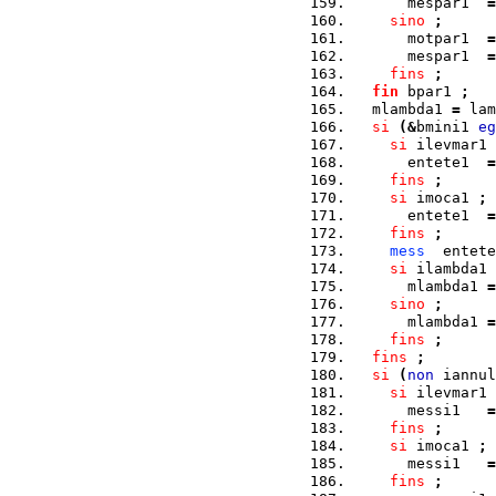
      mespar1  
=
sino
;
      motpar1  
=
      mespar1  
=
fins
;
fin
 bpar1 
;
  mlambda1 
=
 lam
si
(
&
bmini1 
eg
si
 ilevmar1 
      entete1  
=
fins
;
si
 imoca1 
;
      entete1  
=
fins
;
mess
  entete
si
 ilambda1 
      mlambda1 
=
sino
;
      mlambda1 
=
fins
;
fins
;
si
(
non
 iannul
si
 ilevmar1 
      messi1   
=
fins
;
si
 imoca1 
;
      messi1   
=
fins
;