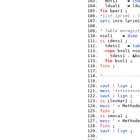
  moti1    
=
cha
  ldual1   
=
 ldu
fin
 bpar1 
;
*list lprim1 ; l
opti
 inco lprim1
* Table enregist
nsol1    
=
dime
 
si
 idess1 
;
  tdess1   
=
tab
repe
 bsol1 nso
    tdess1 . 
&
bs
fin
 bsol1 
;
fins
;
*---------------
saut
1
lign
;
mess
 '
----------
saut
1
lign
;
si
 ilevmar1 
;
mess
 ' 
>
 Methode
fins
;
si
 imoca1 
;
mess
 ' 
>
 Methode
fins
;
saut
1
lign
;