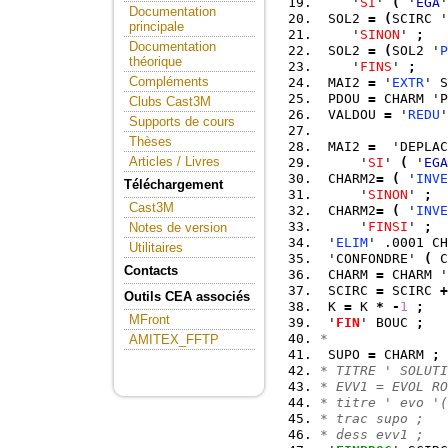
    '
SI
' 
(
 '
EGA
'
Documentation
 SOL2 
=
(
SCIRC '
principale
    '
SINON
' 
;
Documentation
 SOL2 
=
(
SOL2 '
P
théorique
    '
FINS
' 
;
Compléments
 MAI2 
=
 '
EXTR
' S
 PDOU 
=
 CHARM 'P
Clubs Cast3M
 VALDOU 
=
 '
REDU
'
Supports de cours
Thèses
 MAI2 
=
  'DEPLAC
Articles / Livres
     '
SI
' 
(
 '
EGA
 CHARM2
=
(
 '
INVE
Téléchargement
     '
SINON
' 
;
Cast3M
 CHARM2
=
(
 '
INVE
     '
FINSI
' 
;
Notes de version
 '
ELIM
' .0001 CH
Utilitaires
 'CONFONDRE' 
(
 C
Contacts
 CHARM 
=
 CHARM '
 SCIRC 
=
 SCIRC 
+
Outils CEA associés
 K 
=
 K 
*
-
1
;
MFront
 '
FIN
' BOUC 
;
*               
AMITEX_FFTP
 SUPO 
=
 CHARM 
;
* TITRE ' SOLUTI
* EVV1 = EVOL RO
* titre ' evo '(
* trac supo ;   
* dess evv1 ;   