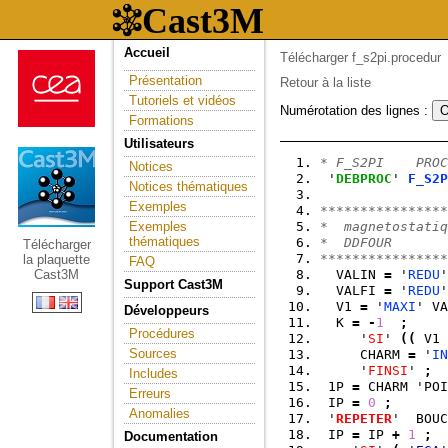
Accueil
Télécharger f_s2pi.procedur
Présentation
Retour à la liste
Tutoriels et vidéos
Numérotation des lignes :
Formations
Utilisateurs
* F_S2PI    PROC
Notices
 '
DEBPROC
' 
F_S2P
Notices thématiques
                
Exemples
****************
Exemples
*  magnetostatiq
thématiques
*  DDFOUR    
Télécharger
****************
la plaquette
FAQ
Cast3M
  VALIN 
=
 '
REDU
'
Support Cast3M
  VALFI 
=
 '
REDU
'
  V1 
=
 '
MAXI
' VA
Développeurs
  K 
=
-
1
;
Procédures
     '
SI
' 
(
(
 V1 
Sources
     CHARM 
=
 '
IN
     '
FINSI
' 
;
Includes
 1P 
=
 CHARM 'POI
Erreurs
 IP 
=
0
;
Anomalies
 '
REPETER
'  BOUC
 IP 
=
 IP 
+
1
;
Documentation