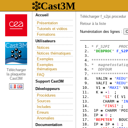
Accueil
Télécharger f_s2pi.procedur
Présentation
Retour à la liste
Tutoriels et vidéos
Numérotation des lignes :
Formations
Utilisateurs
* F_S2PI    PROC
Notices
 '
DEBPROC
' 
F_S2P
Notices thématiques
                
Exemples
****************
Exemples
*  magnetostatiq
thématiques
*  DDFOUR    
Télécharger
****************
la plaquette
FAQ
Cast3M
  VALIN 
=
 '
REDU
'
Support Cast3M
  VALFI 
=
 '
REDU
'
  V1 
=
 '
MAXI
' VA
Développeurs
  K 
=
-
1
;
Procédures
     '
SI
' 
(
(
 V1 
Sources
     CHARM 
=
 '
IN
     '
FINSI
' 
;
Includes
 1P 
=
 CHARM 'POI
Erreurs
 IP 
=
0
;
Anomalies
 '
REPETER
'  BOUC
 IP 
=
 IP 
+
1
;
Documentation