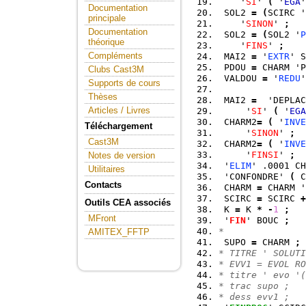
    '
SI
' 
(
 '
EGA
'
Documentation
 SOL2 
=
(
SCIRC '
principale
    '
SINON
' 
;
Documentation
 SOL2 
=
(
SOL2 '
P
théorique
    '
FINS
' 
;
Compléments
 MAI2 
=
 '
EXTR
' S
 PDOU 
=
 CHARM 'P
Clubs Cast3M
 VALDOU 
=
 '
REDU
'
Supports de cours
Thèses
 MAI2 
=
  'DEPLAC
Articles / Livres
     '
SI
' 
(
 '
EGA
 CHARM2
=
(
 '
INVE
Téléchargement
     '
SINON
' 
;
Cast3M
 CHARM2
=
(
 '
INVE
     '
FINSI
' 
;
Notes de version
 '
ELIM
' .0001 CH
Utilitaires
 'CONFONDRE' 
(
 C
Contacts
 CHARM 
=
 CHARM '
 SCIRC 
=
 SCIRC 
+
Outils CEA associés
 K 
=
 K 
*
-
1
;
MFront
 '
FIN
' BOUC 
;
*               
AMITEX_FFTP
 SUPO 
=
 CHARM 
;
* TITRE ' SOLUTI
* EVV1 = EVOL RO
* titre ' evo '(
* trac supo ;   
* dess evv1 ;   