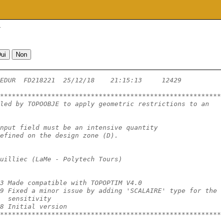
r
EDUR  FD218221  25/12/18    21:15:13     12429          
********************************************************
led by TOPOOBJE to apply geometric restrictions to an
nput field must be an intensive quantity
efined on the design zone (D).
uilliec (LaMe - Polytech Tours)
3 Made compatible with TOPOPTIM V4.0
9 Fixed a minor issue by adding 'SCALAIRE' type for the
  sensitivity
8 Initial version
********************************************************