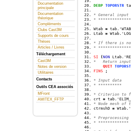
Documentation
DEBP
TOPORSTR
 ta
principale
Documentation
* General input 
théorique
* **************
Compléments
Wtab 
=
 tab.'WTAB
Clubs Cast3M
Ltab 
=
 Wtab.'LOG
Supports de cours
Thèses
* If there is no
Articles / Livres
* **************
Téléchargement
SI
(
NON
 Ltab.'RE
Cast3M
*   Return input
QUIT
TOPORST
Notes de version
FINS
;
Utilitaires
Contacts
* Input data
* **********
Outils CEA associés
MFront
* Criterion to f
crt 
=
 tab.'ELIM_
AMITEX_FFTP
* Node mesh of t
ctrmshD 
=
 Wtab.'
* Preprocessing
* *************