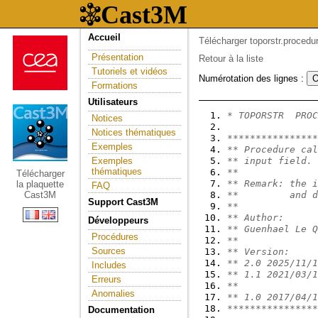
Accueil
Télécharger toporstr.procedu
Présentation
Retour à la liste
Tutoriels et vidéos
Numérotation des lignes :
Formations
Utilisateurs
* TOPORSTR  PROC
Notices
Notices thématiques
****************
Exemples
** Procedure cal
Exemples
** input field.
thématiques
**
Télécharger
** Remark: the i
la plaquette
FAQ
Cast3M
**         and d
Support Cast3M
**
** Author:
Développeurs
** Guenhael Le Q
Procédures
**
Sources
** Version:
** 2.0 2025/11/1
Includes
** 1.1 2021/03/1
Erreurs
**              
Anomalies
** 1.0 2017/04/1
****************
Documentation