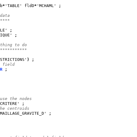
b
*
'TABLE' fldD
*
'MCHAML' 
;
data
****
LE' 
;
IQUE' 
;
thing to do
***********
STRICTIONS'
)
;
 field
R
;
use the nodes
CRITERE' 
;
he centroids
MAILLAGE_GRAVITE_D' 
;