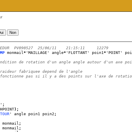
ur
EDUR  PV090527  25/06/11    21:15:11     12279          
MP
 monmail
*
'MAILLAGE' angle
*
'FLOTTANT' poin1
*
'POINT' poi
ndition de rotation d'un angle angle autour d'un axe poi
raideur fabriquee depend de l'angle
fonctionne pas si il y a des points sur l'axe de rotatio
'
;
HPOINT
)
;
TOUR
' angle poin1 poin2
;
 monmail
;
 monmail
;