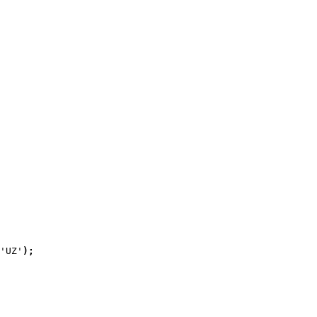
'UZ'
)
;