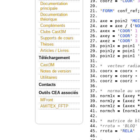
coorz 
=
 '
COOR
' 
3
Documentation
principale
'
FORM
' conf_ref
;
Documentation
théorique
axe 
=
 poin2 '
MOI
Compléments
axe 
=
 axe 
/
(
'
NO
axex 
=
 '
COOR
' 
1
 
Clubs Cast3M
axey 
=
 '
COOR
' 
2
 
Supports de cours
axez 
=
 '
COOR
' 
3
 
Thèses
poin1x 
=
 poin1 '
Articles / Livres
poin1y 
=
 poin1 '
poin1z 
=
 poin1 '
Téléchargement
Cast3M
*  vecteur radia
coorx 
=
 coorx 
-
 
Notes de version
coory 
=
 coory 
-
 
Utilitaires
coorz 
=
 coorz 
-
 
Contacts
*  normale au ve
Outils CEA associés
norm1x 
=
(
axey 
*
MFront
norm1y 
=
(
axez 
*
norm1z 
=
(
axex 
*
AMITEX_FFTP
normch 
=
(
norm1x
*  matrice de bl
*rrota = 'BLOQ' 
rrota 
=
 '
RELA
'  