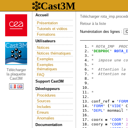
Accueil
Télécharger rota_imp.proced
Présentation
Retour à la liste
Tutoriels et vidéos
Numérotation des lignes :
Formations
Utilisateurs
* ROTA_IMP  PROC
Notices
'
DEBPROC
' 
ROTA_I
Notices thématiques
*    
Exemples
*  impose une co
Exemples
*
thématiques
*  Attention la 
Télécharger
*  Attention ne 
la plaquette
FAQ
Cast3M
*
Support Cast3M
Développeurs
*
Procédures
Sources
conf_ref 
=
 '
FORM
'
FORM
' 
(
'
VIDE
' C
Includes
'
DEPL
' monmail '
Erreurs
Anomalies
coorx 
=
 '
COOR
' 
1
coory 
=
 '
COOR
' 
2
Documentation