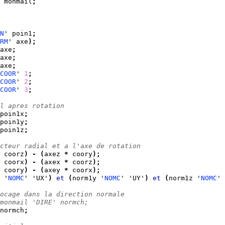
 monmail
;
N
' poin1
;
RM
' axe
)
;
axe
;
axe
;
axe
;
COOR
' 
1
;
COOR
' 
2
;
COOR
' 
3
;
l apres rotation
poin1x
;
poin1y
;
poin1z
;
cteur radial et a l'axe de rotation
 coorz
)
-
(
axez 
*
 coory
)
;
 coorx
)
-
(
axex 
*
 coorz
)
;
 coory
)
-
(
axey 
*
 coorx
)
;
 '
NOMC
' 'UX'
)
et
(
norm1y '
NOMC
' 'UY'
)
et
(
norm1z '
NOMC
' 
ocage dans la direction normale
monmail 'DIRE' normch;
normch
;