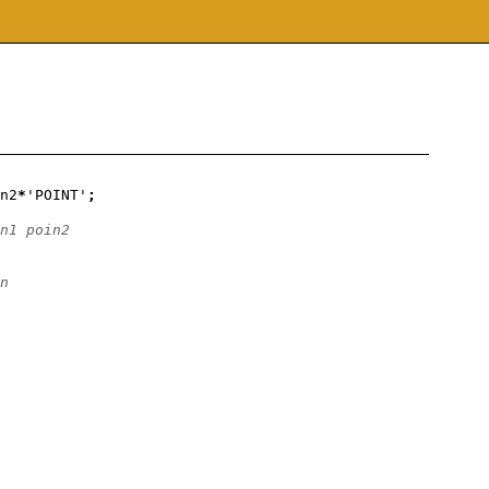
n2
*
'POINT'
;
n1 poin2
n