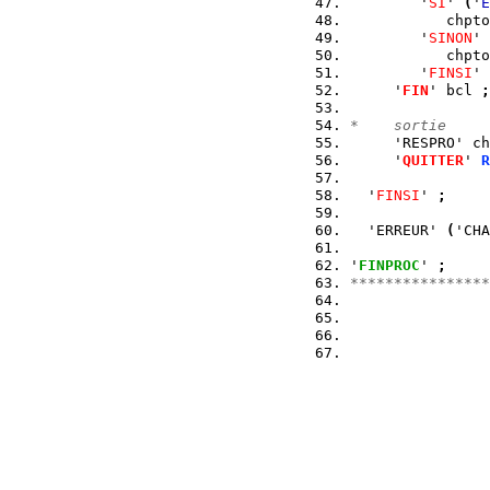
        '
SI
' 
(
'
E
           chpto
        '
SINON
' 
           chpto
        '
FINSI
' 
     '
FIN
' bcl 
;
*    sortie
     'RESPRO' ch
     '
QUITTER
' 
R
  '
FINSI
' 
;
  'ERREUR' 
(
'CHA
'
FINPROC
' 
;
****************