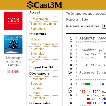
Accueil
Télécharger recentre.procedu
Présentation
Retour à la liste
Tutoriels et vidéos
Numérotation des lignes :
Formations
Utilisateurs
* RECENTRE  PROC
Notices
****************
Notices thématiques
*
Exemples
* Procédure qui 
Exemples
*  - si niv = 'C
thématiques
*  - si niv = 'M
Télécharger
*               
la plaquette
FAQ
Cast3M
*  - si niv = '
Support Cast3M
*
* Retourne le ch
Développeurs
*
Procédures
****************
Sources
'
DEBPROC
' 
RECENT
Includes
  '
SI
' 
(
'
EGA
' ni
Erreurs
*    le champ es
Anomalies
     'RESPRO' ch
     '
QUITTER
' 
R
Documentation