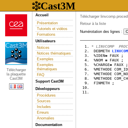
Accueil
Télécharger linvcomp.proced
Présentation
Retour à la liste
Tutoriels et vidéos
Numérotation des lignes :
Formations
Utilisateurs
* LINVCOMP  PROC
Notices
 DEBMETH 
LINVCOM
Notices thématiques
 %IDEN
=
 FAUX 
;
Exemples
 %NOM 
=
 FAUX 
;
Exemples
 %CHARGE
=
 FAUX 
;
thématiques
 %METHODE COM_ID
Télécharger
 %METHODE COM_NO
la plaquette
FAQ
Cast3M
 %METHODE COM_CH
Support Cast3M
 FINMETH 
;
Développeurs
Procédures
Sources
Includes
Erreurs
Anomalies
Documentation