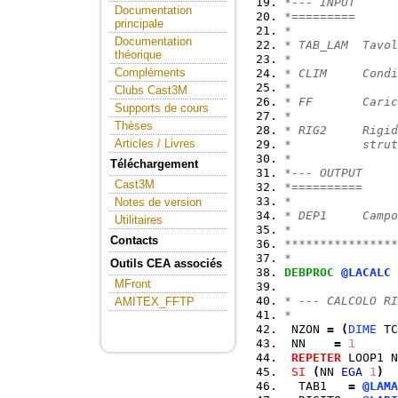
*--- INPUT
Documentation
*=========
principale
*
Documentation
* TAB_LAM  Tavol
théorique
*
Compléments
* CLIM     Condi
*
Clubs Cast3M
* FF       Caric
Supports de cours
*
Thèses
* RIG2     Rigid
Articles / Livres
*          strut
*
Téléchargement
*--- OUTPUT
Cast3M
*==========
*
Notes de version
* DEP1     Campo
Utilitaires
*
Contacts
****************
*
Outils CEA associés
DEBPROC
@LACALC
 
MFront
                
* --- CALCOLO R
AMITEX_FFTP
*
 NZON 
=
(
DIME
 TC
 NN    
=
1
REPETER
 LOOP1 N
SI
(
NN 
EGA
1
)
  TAB1   
=
@LAMA