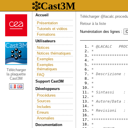
Accueil
Télécharger @lacalc.procedu
Présentation
Retour à la liste
Tutoriels et vidéos
Numérotation des lignes :
Formations
Utilisateurs
* @LACALC   PROC
Notices
*
Notices thématiques
****************
Exemples
*               
Exemples
****************
thématiques
*
Télécharger
* Descrizione : 
la plaquette
FAQ
Cast3M
*               
Support Cast3M
*               
*
Développeurs
* Sintassi    : 
Procédures
*
Sources
* Autore/Data : 
*
Includes
* Revisioni   :
Erreurs
*
Anomalies
****************
*
Documentation