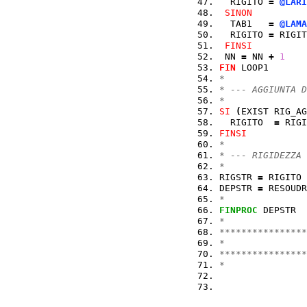
  RIGITO 
=
@LARI
SINON
  TAB1   
=
@LAMA
  RIGITO 
=
 RIGIT
FINSI
 NN 
=
 NN 
+
1
FIN
 LOOP1       
*
* --- AGGIUNTA D
*
SI
(
EXIST RIG_AG
  RIGITO  
=
 RIGI
FINSI
*
* --- RIGIDEZZA 
*
RIGSTR 
=
 RIGITO 
DEPSTR 
=
 RESOUDR
*
FINPROC
 DEPSTR  
*
****************
*               
****************
*